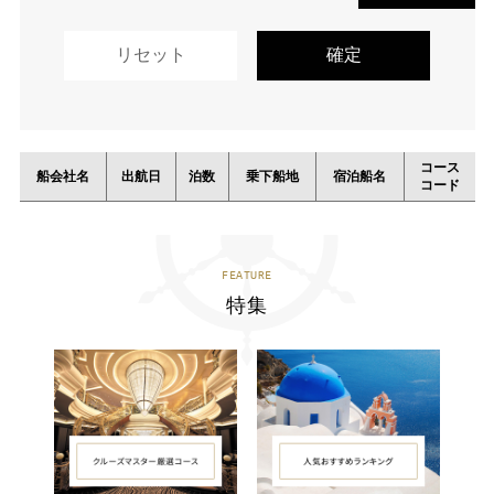
コース
船会社名
出航日
泊数
乗下船地
宿泊船名
コード
FEATURE
特集