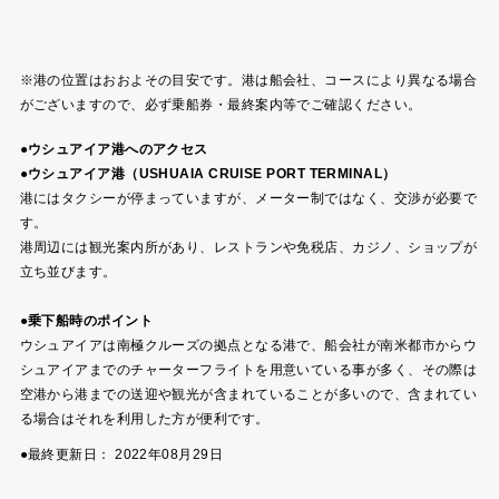
※港の位置はおおよその目安です。港は船会社、コースにより異なる場合
がございますので、必ず乗船券・最終案内等でご確認ください。
●ウシュアイア港へのアクセス
●ウシュアイア港（USHUAIA CRUISE PORT TERMINAL）
港にはタクシーが停まっていますが、メーター制ではなく、交渉が必要で
す。
港周辺には観光案内所があり、レストランや免税店、カジノ、ショップが
立ち並びます。
●乗下船時のポイント
ウシュアイアは南極クルーズの拠点となる港で、船会社が南米都市からウ
シュアイアまでのチャーターフライトを用意いている事が多く、その際は
空港から港までの送迎や観光が含まれていることが多いので、含まれてい
る場合はそれを利用した方が便利です。
●最終更新日：
2022年08月29日