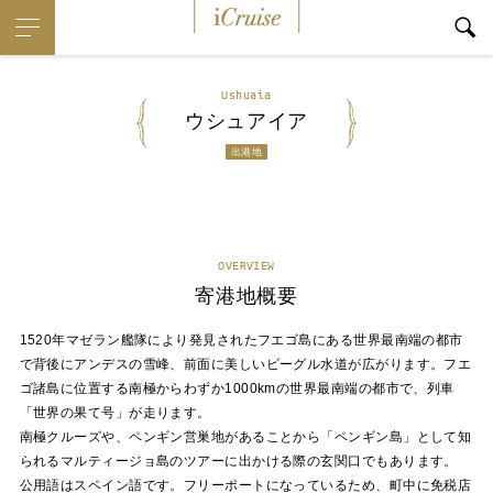
iCruise
Ushuaia
ウシュアイア
出港地
OVERVIEW
寄港地概要
1520年マゼラン艦隊により発見されたフエゴ島にある世界最南端の都市
で背後にアンデスの雪峰、前面に美しいビーグル水道が広がります。フエ
ゴ諸島に位置する南極からわずか1000kmの世界最南端の都市で、列車
「世界の果て号」が走ります。
南極クルーズや、ペンギン営巣地があることから「ペンギン島」として知
られるマルティージョ島のツアーに出かける際の玄関口でもあります。
公用語はスペイン語です。フリーポートになっているため、町中に免税店