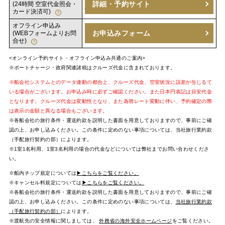
詳細・予約サイト
(24時間 空室代金照会・
カード決済可)
オフライン申込み
お申込みフォーム
(WEBフォームよりお問
合せ)
<オンライン予約サイト・オフライン申込み共通のご案内>
※ポートチャージ・政府関連諸税はクルーズ代金に含まれております。
※船会社システムとのデータ連動の都合上、クルーズ代金、空室状況に誤差が生じるて
いる場合がございます。お申込み時に必ずご確認ください。また日本円表記は目安代金
となります。クルーズ代金は変動性となり、また為替レート変動に伴い、予約確定の際
は表示の金額と異なる場合もございます。
※各船会社の旅行条件・運送約款を説明した書面を用意しておりますので、事前にご確
認の上、お申し込みください。この条件に定めのない事項については、当社旅行業約款
（手配旅行契約の部）によります。
※1室1名利用、1室3名利用の場合の代金などについては弊社までお問い合わせくださ
い。
※船内チップ規定については
▶こちらをご覧ください。
※キャンセル料規定については
▶こちらをご覧ください。
※各船会社の旅行条件・運送約款を説明した書面を用意しておりますので、事前にご確
認の上、お申し込みください。この条件に定めのない事項については、
当社旅行業約款
（手配旅行契約の部）
によります。
※渡航先の安全情報に関しましては、
外務省の海外安全ホームページ
をご覧ください。