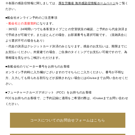
※各国の感染症情報に関しましては、
厚生労働省 海外感染症情報ホームページ
をご覧く
ださい。
■船会社オンライン予約のご注意事項
・
船会社との直接契約
になります。
・365日・24時間いつでも各客室タイプごとの空室状況の確認、ご予約から代金決済ま
で手続きが可能です。またほとんどの場合、お部屋番号も選択可能です。（混雑具合に
より選択不可の場合もあり）
・代金の決済はクレジットカード決済のみとなります。残金のお支払いは、期限までに
お支払いください。外貨建ての場合、ご自身のタイミングでお支払い可能ですので、為
替相場を見ながらご検討いただけます。
■各船会社のリピーター番号をお持ちのお客様
オンライン予約時に入力欄がございますのでそちらにご入力ください。番号が不明な
方、入力しても得られる割引などが反映されない場合にはiCruiseまでお問い合わせくだ
さい。
■フューチャークルーズデポジット（FCC）をお持ちのお客様
FCCをお持ちのお客様で、ご予約記録に適用をご希望の際は、iCruiseまでお問い合わせ
ください。
コースについてのお問合せフォームはこちら