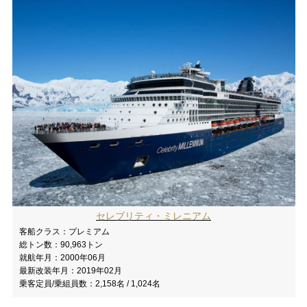
セレブリティ・ミレニアム
客船クラス：
プレミアム
総トン数：
90,963トン
就航年月：
2000年06月
最新改装年月：
2019年02月
乗客定員/乗組員数：
2,158名 / 1,024名