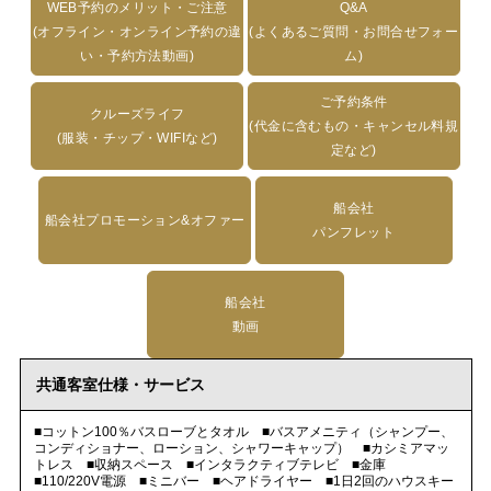
WEB予約のメリット・ご注意
Q&A
(オフライン・オンライン予約の違
(よくあるご質問・お問合せフォー
い・予約方法動画)
ム)
ご予約条件
クルーズライフ
(代金に含むもの・キャンセル料規
(服装・チップ・WIFIなど)
定など)
船会社
船会社プロモーション&オファー
パンフレット
船会社
動画
共通客室仕様・サービス
■コットン100％バスローブとタオル ■バスアメニティ（シャンプー、
コンディショナー、ローション、シャワーキャップ） ■カシミアマッ
トレス ■収納スペース ■インタラクティブテレビ ■金庫
■110/220V電源 ■ミニバー ■ヘアドライヤー ■1日2回のハウスキー