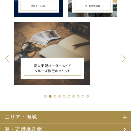
1
2
3
4
5
6
7
8
9
10
エリア・海域
港・寄港地図鑑