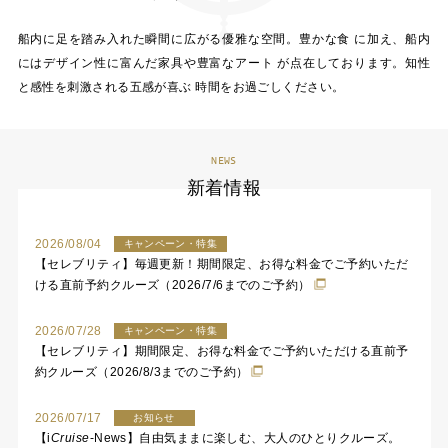
船内に足を踏み入れた瞬間に広がる優雅な空間。豊かな食 に加え、船内
にはデザイン性に富んだ家具や豊富なアート が点在しております。知性
と感性を刺激される五感が喜ぶ 時間をお過ごしください。
NEWS
新着情報
2026/08/04
キャンペーン・特集
【セレブリティ】毎週更新！期間限定、お得な料金でご予約いただ
ける直前予約クルーズ（2026/7/6までのご予約）
2026/07/28
キャンペーン・特集
【セレブリティ】期間限定、お得な料金でご予約いただける直前予
約クルーズ（2026/8/3までのご予約）
2026/07/17
お知らせ
【
i
Cruise
-News】自由気ままに楽しむ、大人のひとりクルーズ。