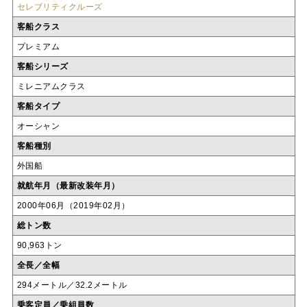
セレブリティクルーズ
客船クラス
プレミアム
客船シリーズ
ミレニアムクラス
客船タイプ
オーシャン
客船種別
外国船
就航年月（最新改装年月）
2000年06月（2019年02月）
総トン数
90,963トン
全長／全幅
294メートル／32.2メートル
乗客定員／乗組員数