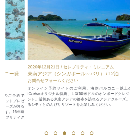
2026年12月21日 / セレブリティ・ミレニアム
2
東南アジア（シンガポール～バリ） / 12泊
お問合せフォームください
¥
オンライン予約サイトのご利用、海側バルコニー以上のご予約で
i
Cruise
オリジナル特典、１室50米ドルのオンボードクレジットプレゼ
i
C
で
ント。活気ある東南アジアの都市を訪れるアジアクルーズ。活気あふれ
ン
レゼ
るシティとのんびりリゾートをお楽しみください。
る
る
年連
ク
1
2
3
4
5
6