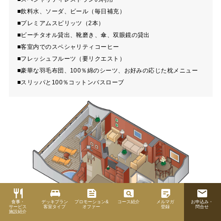
■飲料水、ソーダ、ビール（毎日補充）
■プレミアムスピリッツ（2本）
■ビーチタオル貸出、靴磨き、傘、双眼鏡の貸出
■客室内でのスペシャリティコーヒー
■フレッシュフルーツ（要リクエスト）
■豪華な羽毛布団、100％綿のシーツ、お好みの応じた枕メニュー
■スリッパと100％コットンバスローブ
restaurant
king_bed
feed
pageview
sticky_note_2
email
食事・
デッキプラン
プロモーション&
コース紹介
メルマガ
お申込み・
サービス
客室タイプ
オファー
登録
問合せ
施設紹介