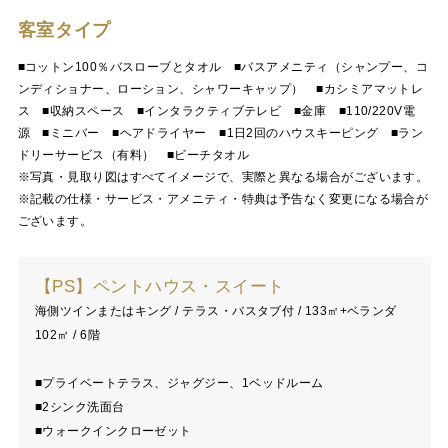
客室タイプ
■コットン100％バスローブとタオル ■バスアメニティ（シャンプー、コ
ンディショナー、ローション、シャワーキャップ） ■カシミアマットレ
ス ■収納スペース ■インタラクティブテレビ ■金庫 ■110/220V電
源 ■ミニバー ■ヘアドライヤー ■1日2回のハウスキーピング ■ラン
ドリーサービス（有料） ■ビーチタオル
※写真・見取り図はすべてイメージで、実際と異なる場合がございます。
※記載の仕様・サービス・アメニティ・特典は予告なく変更になる場合が
ございます。
【PS】ペントハウス・スイート
海側ツインまたはキング / テラス・バスタブ付 / 133㎡+ベランダ
102㎡ / 6階
■プライベートテラス、ジャグジー、1ベッドルーム
■2シンク洗面台
■ウォークインクローゼット