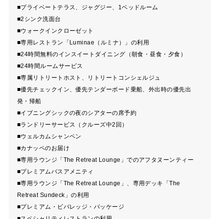
■プライベートテラス、ジャグジー、1ベッドルーム
■2シンク洗面台
■ウォークインクローゼット
■専用レストラン「Luminae（ルミナ）」の利用
■24時間無料のインスイートダイニング（朝食・昼食・夕食）
■24時間ルームサービス
■専属リトリートホスト、リトリートコンシェルジュ
■優先チェックイン、優先テンダーボード乗船、外出時の優先出
発・帰船
■イブニングシックの夜のシアターの席予約
■ランドリーサービス（クルーズ中2回）
■ウェルカムシャンペン
■カナッペのお届け
■専用ラウンジ「The Retreat Lounge」でのアフタヌーンティー
■プレミアムバスアメニティ
■専用ラウンジ「The Retreat Lounge」、専用デッキ「The
Retreat Sundeck」の利用
■プレミアム・ビバレッジ・パッケージ
■スペシャリティレストランの利用