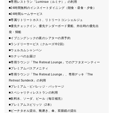
■専用レストラン「Luminae（ルミナ）」の利用
■24時間無料のインスイートダイニング（朝食・昼食・夕食）
■24時間ルームサービス
■専属リトリートホスト、リトリートコンシェルジュ
■優先チェックイン、優先テンダーボード乗船、外出時の優先出
発・帰船
■イブニングシックの夜のシアターの席予約
■ランドリーサービス（クルーズ中2回）
■ウェルカムシャンペン
■カナッペのお届け
■専用ラウンジ「The Retreat Lounge」でのアフタヌーンティー
■プレミアムバスアメニティ
■専用ラウンジ「The Retreat Lounge」、専用デッキ「The
Retreat Sundeck」の利用
■プレミアム・ビバレッジ・パッケージ
■スペシャリティレストランの利用
■飲料水、ソーダ、ビール（毎日補充）
■プレミアムスピリッツ（2本）
■ビーチタオル貸出、靴磨き、傘、双眼鏡の貸出