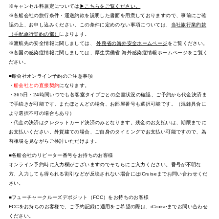
※キャンセル料規定については
▶こちらをご覧ください。
※各船会社の旅行条件・運送約款を説明した書面を用意しておりますので、事前にご確
認の上、お申し込みください。この条件に定めのない事項については、
当社旅行業約款
（手配旅行契約の部）
によります。
※渡航先の安全情報に関しましては、
外務省の海外安全ホームページ
をご覧ください。
※各国の感染症情報に関しましては、
厚生労働省 海外感染症情報ホームページ
をご覧く
ださい。
■船会社オンライン予約のご注意事項
・
船会社との直接契約
になります。
・365日・24時間いつでも各客室タイプごとの空室状況の確認、ご予約から代金決済ま
で手続きが可能です。またほとんどの場合、お部屋番号も選択可能です。（混雑具合に
より選択不可の場合もあり）
・代金の決済はクレジットカード決済のみとなります。残金のお支払いは、期限までに
お支払いください。外貨建ての場合、ご自身のタイミングでお支払い可能ですので、為
替相場を見ながらご検討いただけます。
■各船会社のリピーター番号をお持ちのお客様
オンライン予約時に入力欄がございますのでそちらにご入力ください。番号が不明な
方、入力しても得られる割引などが反映されない場合にはiCruiseまでお問い合わせくだ
さい。
■フューチャークルーズデポジット（FCC）をお持ちのお客様
FCCをお持ちのお客様で、ご予約記録に適用をご希望の際は、iCruiseまでお問い合わせ
ください。