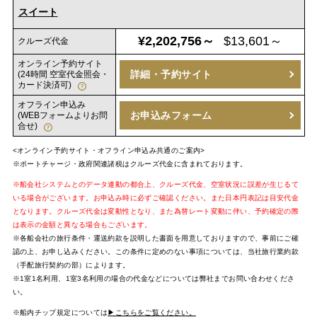
スイート
¥2,202,756～
$13,601～
クルーズ代金
オンライン予約サイト
詳細・予約サイト
(24時間 空室代金照会・
カード決済可)
オフライン申込み
お申込みフォーム
(WEBフォームよりお問
合せ)
<オンライン予約サイト・オフライン申込み共通のご案内>
※ポートチャージ・政府関連諸税はクルーズ代金に含まれております。
※船会社システムとのデータ連動の都合上、クルーズ代金、空室状況に誤差が生じるて
いる場合がございます。お申込み時に必ずご確認ください。また日本円表記は目安代金
となります。クルーズ代金は変動性となり、また為替レート変動に伴い、予約確定の際
は表示の金額と異なる場合もございます。
※各船会社の旅行条件・運送約款を説明した書面を用意しておりますので、事前にご確
認の上、お申し込みください。この条件に定めのない事項については、当社旅行業約款
（手配旅行契約の部）によります。
※1室1名利用、1室3名利用の場合の代金などについては弊社までお問い合わせくださ
い。
※船内チップ規定については
▶こちらをご覧ください。