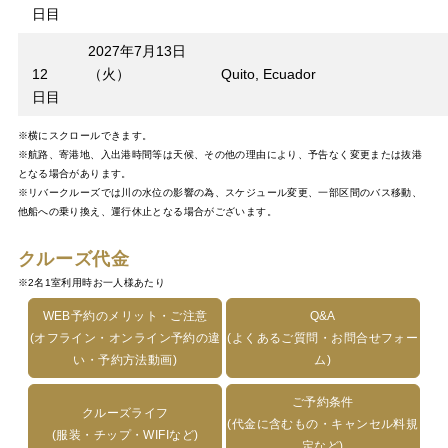
日目
2027年7月13日
12
（火）
Quito, Ecuador
日目
※横にスクロールできます。
※航路、寄港地、入出港時間等は天候、その他の理由により、予告なく変更または抜港
となる場合があります。
※リバークルーズでは川の水位の影響の為、スケジュール変更、一部区間のバス移動、
他船への乗り換え、運行休止となる場合がございます。
クルーズ代金
※2名1室利用時お一人様あたり
WEB予約のメリット・ご注意
Q&A
(オフライン・オンライン予約の違
(よくあるご質問・お問合せフォー
い・予約方法動画)
ム)
ご予約条件
クルーズライフ
(代金に含むもの・キャンセル料規
(服装・チップ・WIFIなど)
定など)