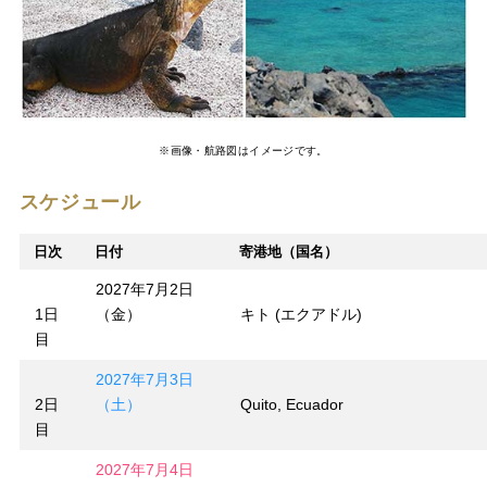
※画像・航路図はイメージです。
スケジュール
日次
日付
寄港地（国名）
2027年7月2日
1日
（金）
キト (エクアドル)
目
2027年7月3日
2日
（土）
Quito, Ecuador
目
2027年7月4日