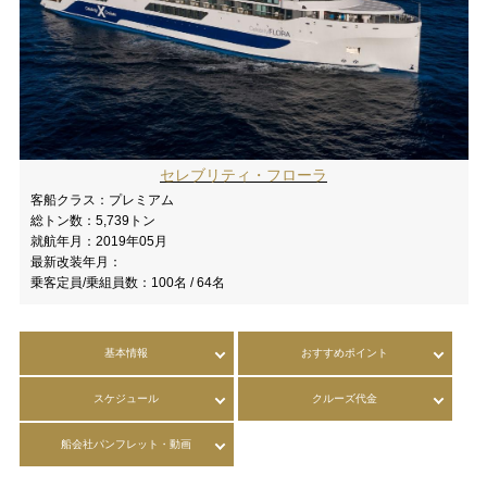
セレブリティ・フローラ
客船クラス：
プレミアム
総トン数：
5,739トン
就航年月：
2019年05月
最新改装年月：
乗客定員/乗組員数：
100名 / 64名
基本情報
おすすめポイント
スケジュール
クルーズ代金
船会社パンフレット・動画