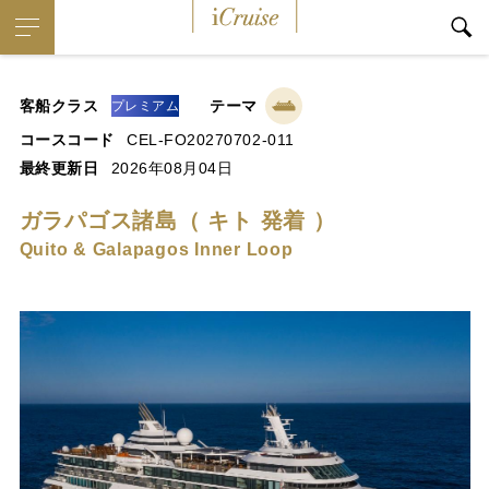
iCruise
客船クラス
テーマ
プレミアム
コースコード
CEL-FO20270702-011
最終更新日
2026年08月04日
ガラパゴス諸島（ キト 発着 ）
Quito & Galapagos Inner Loop