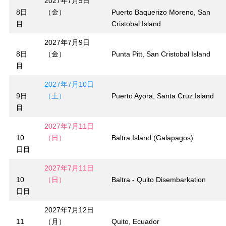
2027年7月9日
8日
（金）
Puerto Baquerizo Moreno, San
目
Cristobal Island
2027年7月9日
8日
（金）
Punta Pitt, San Cristobal Island
目
2027年7月10日
9日
（土）
Puerto Ayora, Santa Cruz Island
目
2027年7月11日
10
（日）
Baltra Island (Galapagos)
日目
2027年7月11日
10
（日）
Baltra - Quito Disembarkation
日目
2027年7月12日
11
（月）
Quito, Ecuador