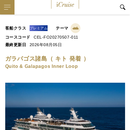
iCruise
客船クラス
テーマ
プレミアム
コースコード
CEL-FO20270507-011
最終更新日
2026年08月05日
ガラパゴス諸島（ キト 発着 ）
Quito & Galapagos Inner Loop