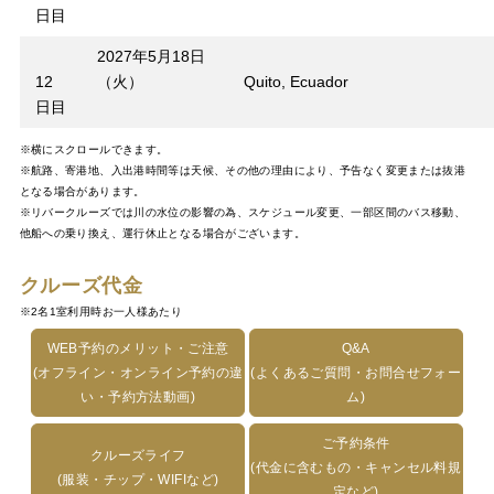
日目
2027年5月18日
12
（火）
Quito, Ecuador
日目
※横にスクロールできます。
※航路、寄港地、入出港時間等は天候、その他の理由により、予告なく変更または抜港
となる場合があります。
※リバークルーズでは川の水位の影響の為、スケジュール変更、一部区間のバス移動、
他船への乗り換え、運行休止となる場合がございます。
クルーズ代金
※2名1室利用時お一人様あたり
WEB予約のメリット・ご注意
Q&A
(オフライン・オンライン予約の違
(よくあるご質問・お問合せフォー
い・予約方法動画)
ム)
ご予約条件
クルーズライフ
(代金に含むもの・キャンセル料規
(服装・チップ・WIFIなど)
定など)