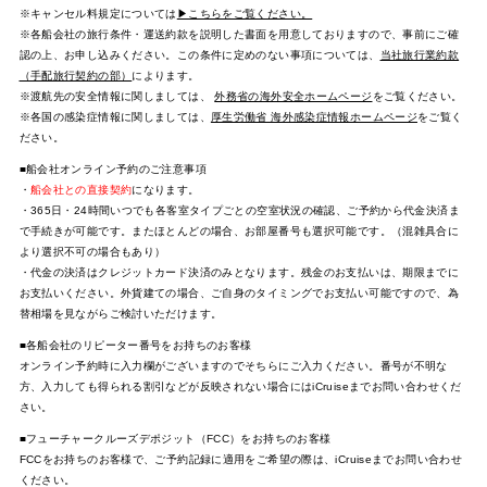
※キャンセル料規定については
▶こちらをご覧ください。
※各船会社の旅行条件・運送約款を説明した書面を用意しておりますので、事前にご確
認の上、お申し込みください。この条件に定めのない事項については、
当社旅行業約款
（手配旅行契約の部）
によります。
※渡航先の安全情報に関しましては、
外務省の海外安全ホームページ
をご覧ください。
※各国の感染症情報に関しましては、
厚生労働省 海外感染症情報ホームページ
をご覧く
ださい。
■船会社オンライン予約のご注意事項
・
船会社との直接契約
になります。
・365日・24時間いつでも各客室タイプごとの空室状況の確認、ご予約から代金決済ま
で手続きが可能です。またほとんどの場合、お部屋番号も選択可能です。（混雑具合に
より選択不可の場合もあり）
・代金の決済はクレジットカード決済のみとなります。残金のお支払いは、期限までに
お支払いください。外貨建ての場合、ご自身のタイミングでお支払い可能ですので、為
替相場を見ながらご検討いただけます。
■各船会社のリピーター番号をお持ちのお客様
オンライン予約時に入力欄がございますのでそちらにご入力ください。番号が不明な
方、入力しても得られる割引などが反映されない場合にはiCruiseまでお問い合わせくだ
さい。
■フューチャークルーズデポジット（FCC）をお持ちのお客様
FCCをお持ちのお客様で、ご予約記録に適用をご希望の際は、iCruiseまでお問い合わせ
ください。