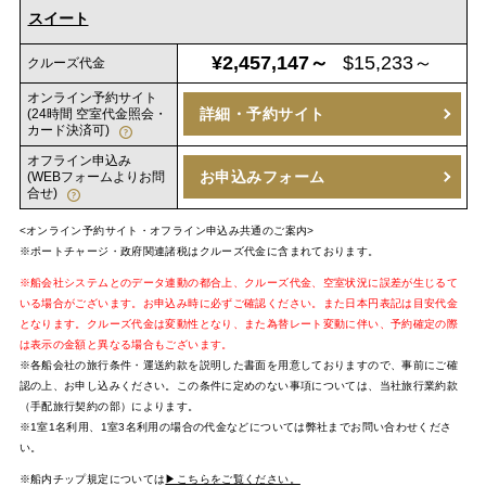
スイート
¥2,457,147～
$15,233～
クルーズ代金
オンライン予約サイト
詳細・予約サイト
(24時間 空室代金照会・
カード決済可)
オフライン申込み
お申込みフォーム
(WEBフォームよりお問
合せ)
<オンライン予約サイト・オフライン申込み共通のご案内>
※ポートチャージ・政府関連諸税はクルーズ代金に含まれております。
※船会社システムとのデータ連動の都合上、クルーズ代金、空室状況に誤差が生じるて
いる場合がございます。お申込み時に必ずご確認ください。また日本円表記は目安代金
となります。クルーズ代金は変動性となり、また為替レート変動に伴い、予約確定の際
は表示の金額と異なる場合もございます。
※各船会社の旅行条件・運送約款を説明した書面を用意しておりますので、事前にご確
認の上、お申し込みください。この条件に定めのない事項については、当社旅行業約款
（手配旅行契約の部）によります。
※1室1名利用、1室3名利用の場合の代金などについては弊社までお問い合わせくださ
い。
※船内チップ規定については
▶こちらをご覧ください。