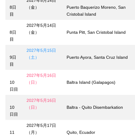
2027年5月14日
8日
（金）
Puerto Baquerizo Moreno, San
目
Cristobal Island
2027年5月14日
8日
（金）
Punta Pitt, San Cristobal Island
目
2027年5月15日
9日
（土）
Puerto Ayora, Santa Cruz Island
目
2027年5月16日
10
（日）
Baltra Island (Galapagos)
日目
2027年5月16日
10
（日）
Baltra - Quito Disembarkation
日目
2027年5月17日
11
（月）
Quito, Ecuador