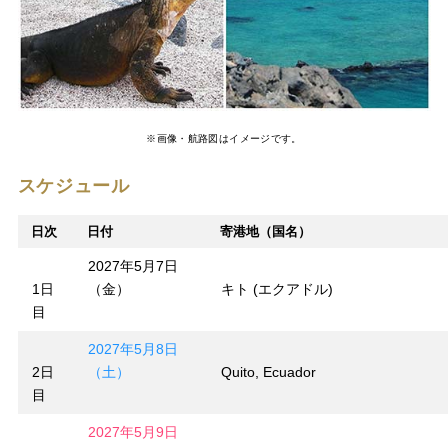
※画像・航路図はイメージです。
スケジュール
日次
日付
寄港地（国名）
2027年5月7日
1日
（金）
キト (エクアドル)
目
2027年5月8日
2日
（土）
Quito, Ecuador
目
2027年5月9日