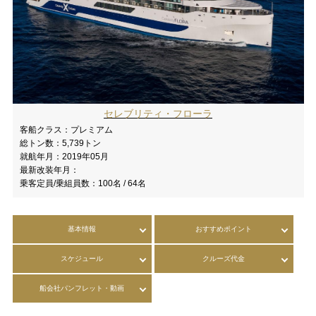
セレブリティ・フローラ
客船クラス：
プレミアム
総トン数：
5,739トン
就航年月：
2019年05月
最新改装年月：
乗客定員/乗組員数：
100名 / 64名
基本情報
おすすめポイント
スケジュール
クルーズ代金
船会社パンフレット・動画