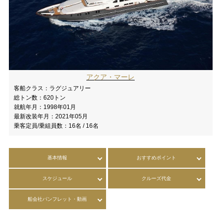
アクア・マーレ
客船クラス：
ラグジュアリー
総トン数：
620トン
就航年月：
1998年01月
最新改装年月：
2021年05月
乗客定員/乗組員数：
16名 / 16名
基本情報
おすすめポイント
スケジュール
クルーズ代金
船会社パンフレット・動画