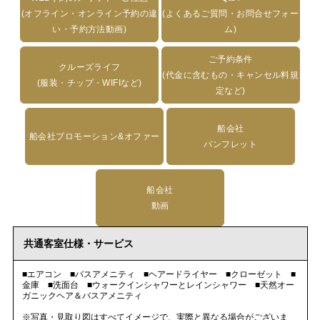
(オフライン・オンライン予約の違
(よくあるご質問・お問合せフォー
い・予約方法動画)
ム)
ご予約条件
クルーズライフ
(代金に含むもの・キャンセル料規
(服装・チップ・WIFIなど)
定など)
船会社
船会社プロモーション&オファー
パンフレット
船会社
動画
共通客室仕様・サービス
■エアコン ■バスアメニティ ■ヘアードライヤー ■クローゼット ■
金庫 ■洗面台 ■ウォークインシャワーとレインシャワー ■天然オー
ガニックヘア＆バスアメニティ
※写真・見取り図はすべてイメージで、実際と異なる場合がございま