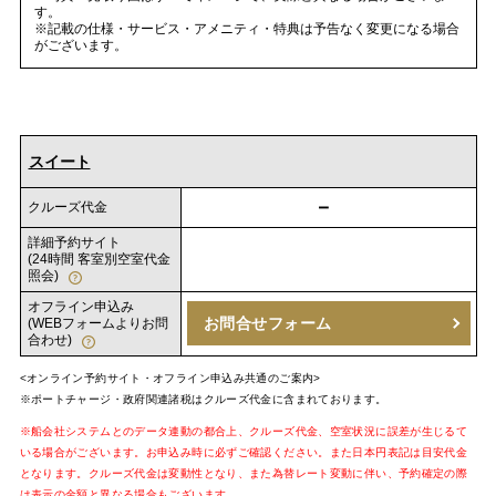
す。
※記載の仕様・サービス・アメニティ・特典は予告なく変更になる場合
がございます。
スイート
－
クルーズ代金
詳細予約サイト
(24時間 客室別空室代金
照会)
オフライン申込み
お問合せフォーム
(WEBフォームよりお問
合わせ)
<オンライン予約サイト・オフライン申込み共通のご案内>
※ポートチャージ・政府関連諸税はクルーズ代金に含まれております。
※船会社システムとのデータ連動の都合上、クルーズ代金、空室状況に誤差が生じるて
いる場合がございます。お申込み時に必ずご確認ください。また日本円表記は目安代金
となります。クルーズ代金は変動性となり、また為替レート変動に伴い、予約確定の際
は表示の金額と異なる場合もございます。