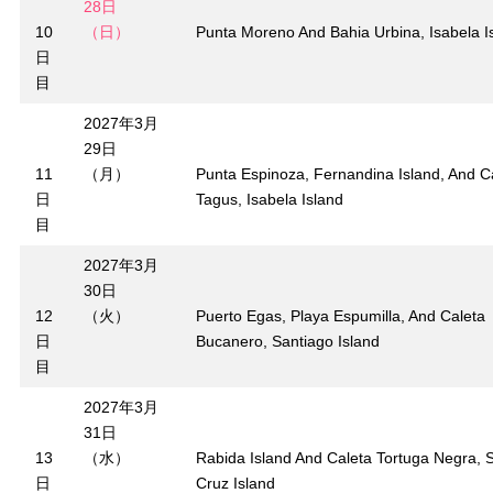
28日
10
（日）
Punta Moreno And Bahia Urbina, Isabela I
日
目
2027年3月
29日
11
（月）
Punta Espinoza, Fernandina Island, And C
日
Tagus, Isabela Island
目
2027年3月
30日
12
（火）
Puerto Egas, Playa Espumilla, And Caleta
日
Bucanero, Santiago Island
目
2027年3月
31日
13
（水）
Rabida Island And Caleta Tortuga Negra, 
日
Cruz Island