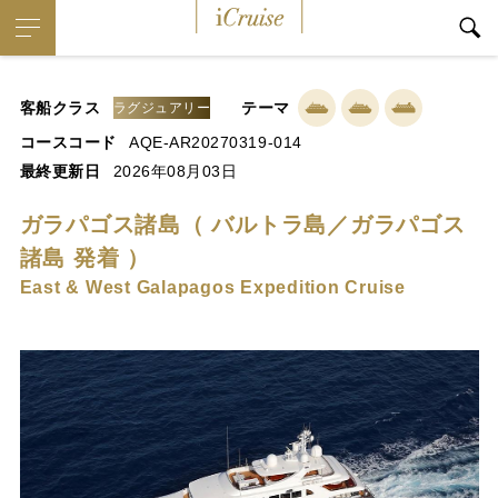
iCruise
客船クラス
テーマ
ラグジュアリー
コースコード
AQE-AR20270319-014
最終更新日
2026年08月03日
ガラパゴス諸島（ バルトラ島／ガラパゴス
諸島 発着 ）
East & West Galapagos Expedition Cruise