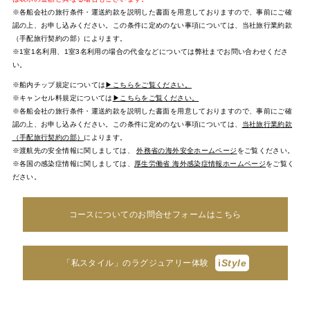
※各船会社の旅行条件・運送約款を説明した書面を用意しておりますので、事前にご確
認の上、お申し込みください。この条件に定めのない事項については、当社旅行業約款
（手配旅行契約の部）によります。
※1室1名利用、1室3名利用の場合の代金などについては弊社までお問い合わせくださ
い。
※船内チップ規定については
▶こちらをご覧ください。
※キャンセル料規定については
▶こちらをご覧ください。
※各船会社の旅行条件・運送約款を説明した書面を用意しておりますので、事前にご確
認の上、お申し込みください。この条件に定めのない事項については、
当社旅行業約款
（手配旅行契約の部）
によります。
※渡航先の安全情報に関しましては、
外務省の海外安全ホームページ
をご覧ください。
※各国の感染症情報に関しましては、
厚生労働省 海外感染症情報ホームページ
をご覧く
ださい。
コースについてのお問合せフォームはこちら
i
Style
「私スタイル」のラグジュアリー体験