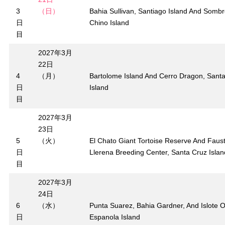
3
（日）
Bahia Sullivan, Santiago Island And Sombr
日
Chino Island
目
2027年3月
22日
4
（月）
Bartolome Island And Cerro Dragon, Sant
日
Island
目
2027年3月
23日
5
（火）
El Chato Giant Tortoise Reserve And Faus
日
Llerena Breeding Center, Santa Cruz Islan
目
2027年3月
24日
6
（水）
Punta Suarez, Bahia Gardner, And Islote 
日
Espanola Island