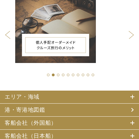
1
2
3
4
5
6
7
8
9
10
エリア・海域
港・寄港地図鑑
客船会社（外国船）
客船会社（日本船）