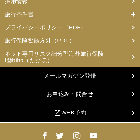
採用情報
旅行条件書
プライバシーポリシー（PDF）
旅行保険勧誘方針（PDF）
ネット専用リスク細分型海外旅行保険
t@biho（たびほ）
メールマガジン登録
お申込み・問合せ
open_in_new
WEB予約