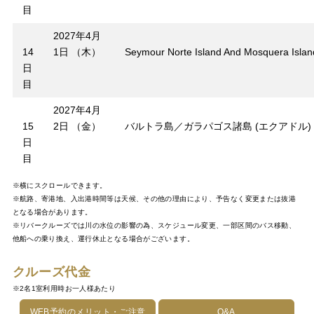
目
2027年4月
14
1日 （木）
Seymour Norte Island And Mosquera Islan
日
目
2027年4月
15
2日 （金）
バルトラ島／ガラパゴス諸島 (エクアドル)
日
目
※横にスクロールできます。
※航路、寄港地、入出港時間等は天候、その他の理由により、予告なく変更または抜港
となる場合があります。
※リバークルーズでは川の水位の影響の為、スケジュール変更、一部区間のバス移動、
他船への乗り換え、運行休止となる場合がございます。
クルーズ代金
※2名1室利用時お一人様あたり
WEB予約のメリット・ご注意
Q&A