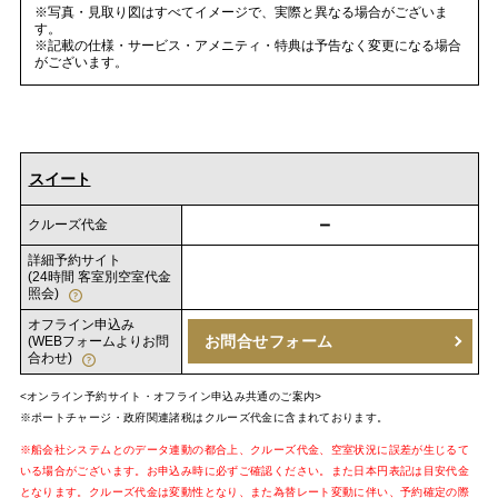
※写真・見取り図はすべてイメージで、実際と異なる場合がございま
す。
※記載の仕様・サービス・アメニティ・特典は予告なく変更になる場合
がございます。
スイート
－
クルーズ代金
詳細予約サイト
(24時間 客室別空室代金
照会)
オフライン申込み
お問合せフォーム
(WEBフォームよりお問
合わせ)
<オンライン予約サイト・オフライン申込み共通のご案内>
※ポートチャージ・政府関連諸税はクルーズ代金に含まれております。
※船会社システムとのデータ連動の都合上、クルーズ代金、空室状況に誤差が生じるて
いる場合がございます。お申込み時に必ずご確認ください。また日本円表記は目安代金
となります。クルーズ代金は変動性となり、また為替レート変動に伴い、予約確定の際