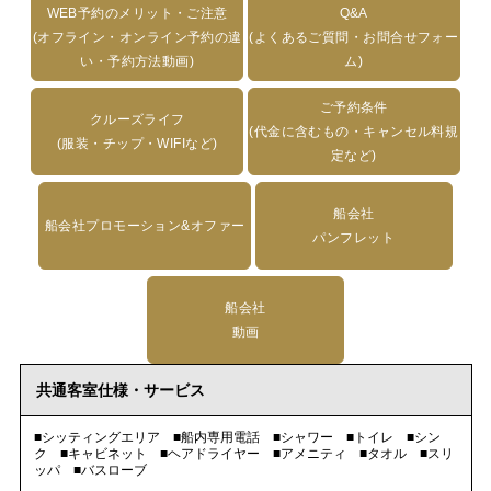
WEB予約のメリット・ご注意
Q&A
(オフライン・オンライン予約の違
(よくあるご質問・お問合せフォー
い・予約方法動画)
ム)
ご予約条件
クルーズライフ
(代金に含むもの・キャンセル料規
(服装・チップ・WIFIなど)
定など)
船会社
船会社プロモーション&オファー
パンフレット
船会社
動画
共通客室仕様・サービス
■シッティングエリア ■船内専用電話 ■シャワー ■トイレ ■シン
ク ■キャビネット ■ヘアドライヤー ■アメニティ ■タオル ■スリ
ッパ ■バスローブ