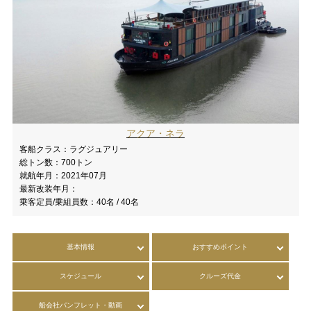
アクア・ネラ
客船クラス：
ラグジュアリー
総トン数：
700トン
就航年月：
2021年07月
最新改装年月：
乗客定員/乗組員数：
40名 / 40名
基本情報
おすすめポイント
スケジュール
クルーズ代金
船会社パンフレット・動画