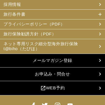
採用情報
旅行条件書
プライバシーポリシー（PDF）
旅行保険勧誘方針（PDF）
ネット専用リスク細分型海外旅行保険
t@biho（たびほ）
メールマガジン登録
お申込み・問合せ
open_in_new
WEB予約