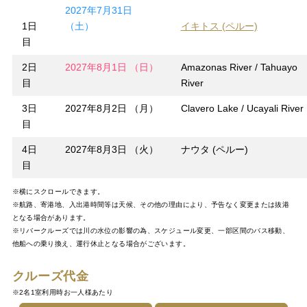
2027年7月31日
1日
（土）
イキトス (ペルー)
目
2日
2027年8月1日 （日）
Amazonas River / Tahuayo
目
River
3日
2027年8月2日 （月）
Clavero Lake / Ucayali River
目
4日
2027年8月3日 （火）
ナウタ (ペルー)
目
※横にスクロールできます。
※航路、寄港地、入出港時間等は天候、その他の理由により、予告なく変更または抜港
となる場合があります。
※リバークルーズでは川の水位の影響の為、スケジュール変更、一部区間のバス移動、
他船への乗り換え、運行休止となる場合がございます。
クルーズ代金
※2名1室利用時お一人様あたり