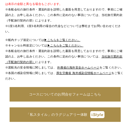
は表示の金額と異なる場合もございます。
※各船会社の旅行条件・運送約款を説明した書面を用意しておりますので、事前にご確
認の上、お申し込みください。この条件に定めのない事項については、当社旅行業約款
（手配旅行契約の部）によります。
※1室1名利用、1室3名利用の場合の代金などについては弊社までお問い合わせくださ
い。
※船内チップ規定については
▶こちらをご覧ください。
※キャンセル料規定については
▶こちらをご覧ください。
※各船会社の旅行条件・運送約款を説明した書面を用意しておりますので、事前にご確
認の上、お申し込みください。この条件に定めのない事項については、
当社旅行業約款
（手配旅行契約の部）
によります。
※渡航先の安全情報に関しましては、
外務省の海外安全ホームページ
をご覧ください。
※各国の感染症情報に関しましては、
厚生労働省 海外感染症情報ホームページ
をご覧く
ださい。
コースについてのお問合せフォームはこちら
i
Style
「私スタイル」のラグジュアリー体験