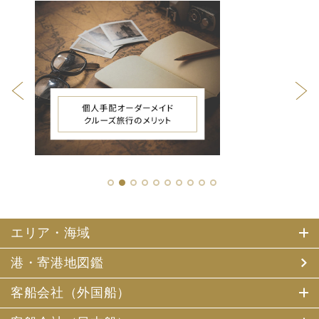
1
2
3
4
5
6
7
8
9
10
エリア・海域
港・寄港地図鑑
客船会社（外国船）