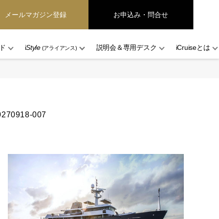
メールマガジン登録
お申込み・問合せ
ド
i
Style
説明会＆専用デスク
iCruiseとは
(アライアンス)
270918-007