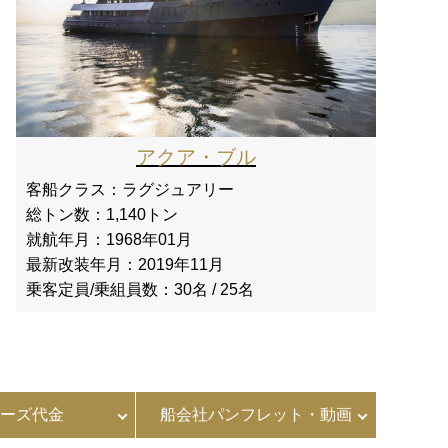
アクア・ブル
客船クラス：
ラグジュアリー
総トン数：
1,140トン
就航年月：
1968年01月
最新改装年月：
2019年11月
乗客定員/乗組員数：
30名 / 25名
ーズ代金
船会社パンフレット・動画