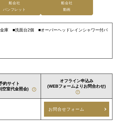
船会社
船会社
パンフレット
動画
■金庫 ■洗面台2個 ■オーバーヘッドレインシャワー付バ
オフライン申込み
予約サイト
(WEBフォームよりお問合わせ)
室別空室代金照会)
お問合せフォーム