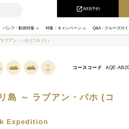
iCruise
open_in_new
WEB予約
パンフ・動画特集
特集・キャンペーン
Q&A・クルーズガイ
ラブアン・バホ (コモド) ）
コースコード
AQE-AB20
島 ～ ラブアン・バホ (コ
k Expedition