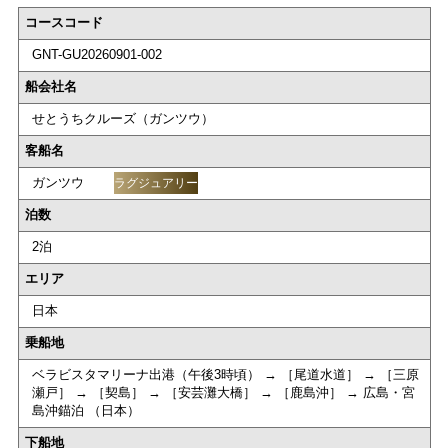
コースコード
GNT-GU20260901-002
船会社名
せとうちクルーズ（ガンツウ）
客船名
ガンツウ
ラグジュアリー
泊数
2泊
エリア
日本
乗船地
ベラビスタマリーナ出港（午後3時頃） → ［尾道水道］ → ［三原
瀬戸］ → ［契島］ → ［安芸灘大橋］ → ［鹿島沖］ → 広島・宮
島沖錨泊 （日本）
下船地