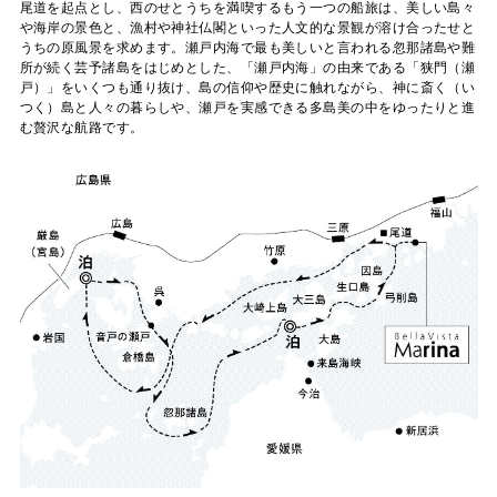
尾道を起点とし、西のせとうちを満喫するもう一つの船旅は、美しい島々
や海岸の景色と、漁村や神社仏閣といった人文的な景観が溶け合ったせと
うちの原風景を求めます。瀬戸内海で最も美しいと言われる忽那諸島や難
所が続く芸予諸島をはじめとした、「瀬戸内海」の由来である「狭門（瀬
戸）」をいくつも通り抜け、島の信仰や歴史に触れながら、神に斎く（い
つく）島と人々の暮らしや、瀬戸を実感できる多島美の中をゆったりと進
む贅沢な航路です。