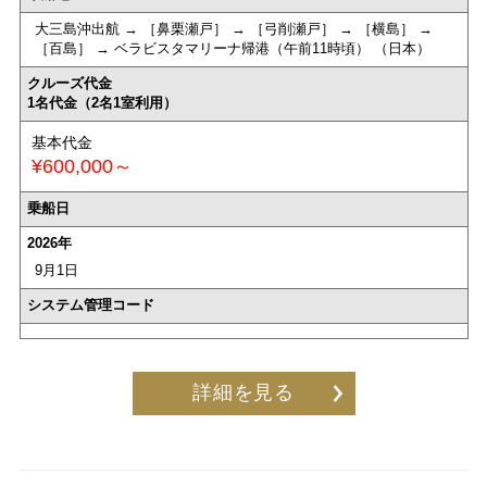
大三島沖出航 → ［鼻栗瀬戸］ → ［弓削瀬戸］ → ［横島］ →
［百島］ → ベラビスタマリーナ帰港（午前11時頃） （日本）
クルーズ代金
1名代金（2名1室利用）
基本代金
¥600,000～
乗船日
2026年
9月1日
システム管理コード
詳細を見る