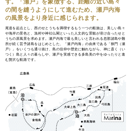
す。「瀬戸」を象徴する、距離の近い島々
の間を縫うようにして進むため、瀬戸内海
の風景をより身近に感じられます。
尾道を起点とし、西のせとうちを満喫するもう一つの船旅は、美しい島々
や海岸の景色と、漁村や神社仏閣といった人文的な景観が溶け合ったせと
うちの原風景を求めます。瀬戸内海で最も美しいと言われる忽那諸島や難
所が続く芸予諸島をはじめとした、「瀬戸内海」の由来である「狭門（瀬
戸）」をいくつも通り抜け、島の信仰や歴史に触れながら、神に斎く（い
つく）島と人々の暮らしや、瀬戸を実感できる多島美の中をゆったりと進
む贅沢な航路です。