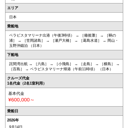
エリア
日本
乗船地
ベラビスタマリーナ出港（午後3時頃） → ［備後灘］ → ［鞆の
浦］ → ［笠岡諸島］ → ［瀬戸大橋］ → ［葛島水道］ → 岡山・
玉野沖錨泊 （日本）
下船地
詫間湾出航 → ［六島］ → ［小飛島］ → ［走島］ → ［横島］ →
［百島］ → ベラビスタマリーナ帰港（午前11時頃） （日本）
クルーズ代金
1名代金（2名1室利用）
基本代金
¥600,000～
乗船日
2026年
9月14日