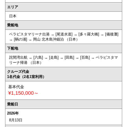
エリア
日本
乗船地
ベラビスタマリーナ出港 → [尾道水道] → [多々羅大橋] → [備後灘]
→ [鞆の浦] → 岡山 北木島沖錨泊 （日本）
下船地
詫間湾出航 → [六島] → [走島] → [田島] → [百島] → ベラビスタマ
リーナ帰港 （日本）
クルーズ代金
1名代金（2名1室利用）
基本代金
¥1,150,000～
乗船日
2026年
8月13日