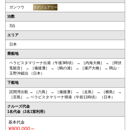
ガンツウ
ラグジュアリー
泊数
3泊
エリア
日本
乗船地
ベラビスタマリーナ出港（午後3時頃） → ［内海大橋］ → ［阿伏
兎観音］ → ［備後灘］ → ［鞆の浦］ → ［瀬戸大橋］ → 岡山・
玉野沖錨泊 （日本）
下船地
詫間湾出航 → ［六島］ → ［備後灘］ → ［走島］ → ［横島］ →
［百島］ → ベラビスタマリーナ帰港（午前11時頃） （日本）
クルーズ代金
1名代金（2名1室利用）
基本代金
¥900,000～