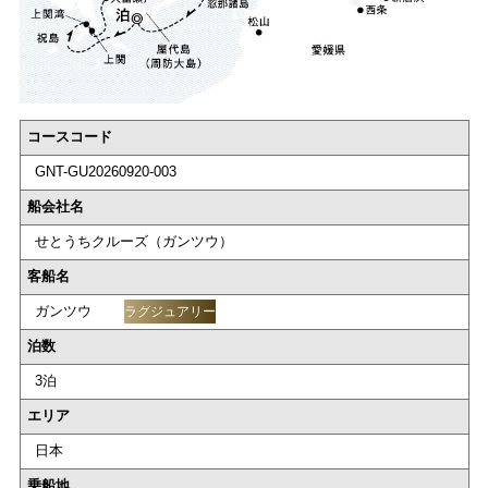
コースコード
GNT-GU20260920-003
船会社名
せとうちクルーズ（ガンツウ）
客船名
ガンツウ
ラグジュアリー
泊数
3泊
エリア
日本
乗船地