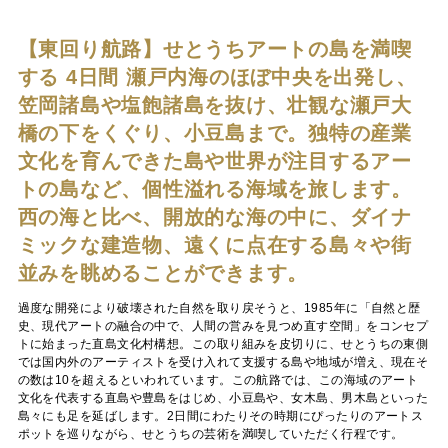
【東回り航路】せとうちアートの島を満喫
する 4日間
瀬戸内海のほぼ中央を出発し、
笠岡諸島や塩飽諸島を抜け、壮観な瀬戸大
橋の下をくぐり、小豆島まで。独特の産業
文化を育んできた島や世界が注目するアー
トの島など、個性溢れる海域を旅します。
西の海と比べ、開放的な海の中に、ダイナ
ミックな建造物、遠くに点在する島々や街
並みを眺めることができます。
過度な開発により破壊された自然を取り戻そうと、1985年に「自然と歴
史、現代アートの融合の中で、人間の営みを見つめ直す空間」をコンセプ
トに始まった直島文化村構想。この取り組みを皮切りに、せとうちの東側
では国内外のアーティストを受け入れて支援する島や地域が増え、現在そ
の数は10を超えるといわれています。この航路では、この海域のアート
文化を代表する直島や豊島をはじめ、小豆島や、女木島、男木島といった
島々にも足を延ばします。2日間にわたりその時期にぴったりのアートス
ポットを巡りながら、せとうちの芸術を満喫していただく行程です。