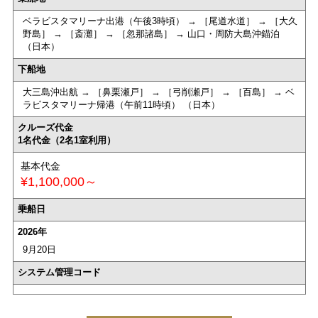
ベラビスタマリーナ出港（午後3時頃） → ［尾道水道］ → ［大久
野島］ → ［斎灘］ → ［忽那諸島］ → 山口・周防大島沖錨泊
（日本）
下船地
大三島沖出航 → ［鼻栗瀬戸］ → ［弓削瀬戸］ → ［百島］ → ベ
ラビスタマリーナ帰港（午前11時頃） （日本）
クルーズ代金
1名代金（2名1室利用）
基本代金
¥1,100,000～
乗船日
2026年
9月20日
システム管理コード