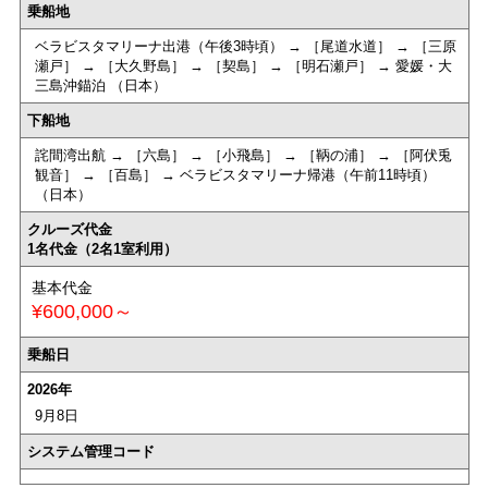
乗船地
ベラビスタマリーナ出港（午後3時頃） → ［尾道水道］ → ［三原
瀬戸］ → ［大久野島］ → ［契島］ → ［明石瀬戸］ → 愛媛・大
三島沖錨泊 （日本）
下船地
詫間湾出航 → ［六島］ → ［小飛島］ → ［鞆の浦］ → ［阿伏兎
観音］ → ［百島］ → ベラビスタマリーナ帰港（午前11時頃）
（日本）
クルーズ代金
1名代金（2名1室利用）
基本代金
¥600,000～
乗船日
2026年
9月8日
システム管理コード