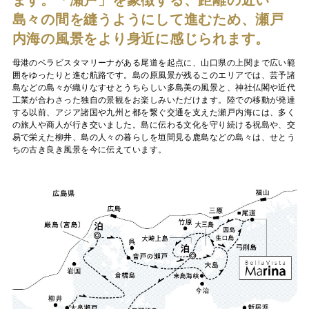
ます。「瀬戸」を象徴する、距離の近い
島々の間を縫うようにして進むため、瀬戸
内海の風景をより身近に感じられます。
母港のベラビスタマリーナがある尾道を起点に、山口県の上関まで広い範
囲をゆったりと進む航路です。島の原風景が残るこのエリアでは、芸予諸
島などの島々が織りなすせとうちらしい多島美の風景と、神社仏閣や近代
工業が合わさった独自の景観をお楽しみいただけます。陸での移動が発達
する以前、アジア諸国や九州と都を繋ぐ交通を支えた瀬戸内海には、多く
の旅人や商人が行き交いました。島に伝わる文化を守り続ける祝島や、交
易で栄えた柳井、島の人々の暮らしを垣間見る鹿島などの島々は、せとう
ちの古き良き風景を今に伝えています。