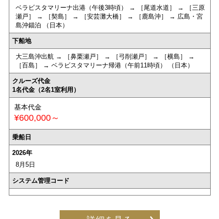
ベラビスタマリーナ出港（午後3時頃） → ［尾道水道］ → ［三原
瀬戸］ → ［契島］ → ［安芸灘大橋］ → ［鹿島沖］ → 広島・宮
島沖錨泊 （日本）
下船地
大三島沖出航 → ［鼻栗瀬戸］ → ［弓削瀬戸］ → ［横島］ →
［百島］ → ベラビスタマリーナ帰港（午前11時頃） （日本）
クルーズ代金
1名代金（2名1室利用）
基本代金
¥600,000～
乗船日
2026年
8月5日
システム管理コード