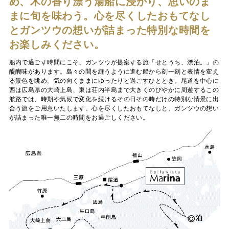
め、木の香り漂う湯船に浸かり、思いのま
まに旬を味わう。心を尽くしたおもてなし
とガンツウの想いが詰まった特別な時間を
お楽しみください。
船内で過ごす時間にこそ、ガンツウが提案する旅「せとうち、漂泊。」の
醍醐味があります。島々の間を縫うように進む船から刻一刻と表情を変え
る景色を眺め、気の向くままにゆったりと過ごすひととき。尾道を中心に
西は広島県の大崎上島、東は荘内半島まで大きくのびやかに周遊するこの
航路では、時期や気候で変化を続けるその日その時だけの特別な情景に出
合う旅をご用意いたします。心を尽くしたおもてなしと、ガンツウの想い
が詰まった唯一無二の時間をお過ごしください。