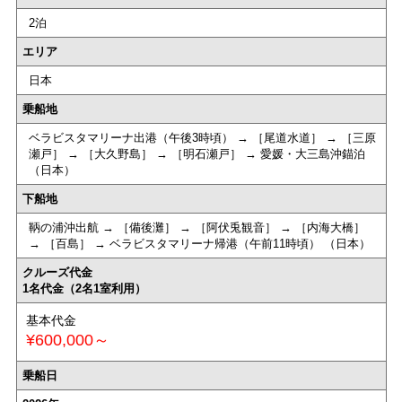
2泊
エリア
日本
乗船地
ベラビスタマリーナ出港（午後3時頃） → ［尾道水道］ → ［三原
瀬戸］ → ［大久野島］ → ［明石瀬戸］ → 愛媛・大三島沖錨泊
（日本）
下船地
鞆の浦沖出航 → ［備後灘］ → ［阿伏兎観音］ → ［内海大橋］
→ ［百島］ → ベラビスタマリーナ帰港（午前11時頃） （日本）
クルーズ代金
1名代金（2名1室利用）
基本代金
¥600,000～
乗船日