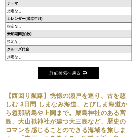
テーマ
指定なし
カレンダー(出港年月)
指定なし
乗船期間(泊数)
指定なし
クルーズ代金
指定なし
詳細検索へ戻る
【西回り航路】恍惚の瀬戸を巡り、古を慈
しむ 3日間
しまなみ海道、とびしま海道か
ら忽那諸島や上関まで。嚴島神社のある宮
島、大山祇神社が建つ大三島など、歴史の
ロマンを感じることのできる海域を旅しま