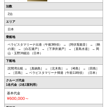
泊数
2泊
エリア
日本
乗船地
ベラビスタマリーナ出港（午後3時頃） → ［阿伏兎観音］ → ［鞆
の浦］ → ［白石瀬戸］ → ［下津井瀬戸］ → ［直島水道］ → 岡
山・玉野沖錨泊 （日本）
下船地
詫間湾出航 → ［真鍋島］ → ［北木島］ → ［袴島］ → ［田島］
→ ［百島］ → ベラビスタマリーナ帰港（午前11時頃） （日本）
クルーズ代金
1名代金（2名1室利用）
基本代金
¥600,000～