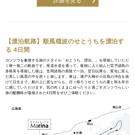
詳細を見る
【漂泊航路】順風穏波のせとうちを漂泊す
る 4日間
ガンツウを象徴する旅のスタイル「せとうち、漂泊。」を堪能していただ
く唯一無二の船旅です。尾道水道を通って、複雑に入り組んだ芸予諸島の
多島美を堪能した後は、笠岡諸島の島陰で一泊。翌日以降も、変化に富ん
だ美しい風景の中を悠々と旅します。東は、瀬戸大橋や小豆島の沖合を抜
けて日生まで。船の上に居ながらも、日々移ろうせとうちの夏と秋を存分
に感じていただけます。気の向くままにゆったりと過ごすガンツウらしい
旅の醍醐味が凝縮された4日間をぜひご体験ください。