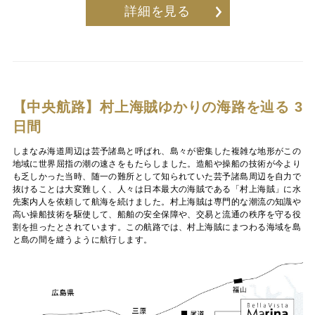
詳細を見る
【中央航路】村上海賊ゆかりの海路を辿る 3
日間
しまなみ海道周辺は芸予諸島と呼ばれ、島々が密集した複雑な地形がこの
地域に世界屈指の潮の速さをもたらしました。造船や操船の技術が今より
も乏しかった当時、随一の難所として知られていた芸予諸島周辺を自力で
抜けることは大変難しく、人々は日本最大の海賊である「村上海賊」に水
先案内人を依頼して航海を続けました。村上海賊は専門的な潮流の知識や
高い操船技術を駆使して、船舶の安全保障や、交易と流通の秩序を守る役
割を担ったとされています。この航路では、村上海賊にまつわる海域を島
と島の間を縫うように航行します。