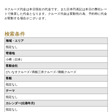
※クルーズ代金は本日現在の代金です。また日本円表記は本日の弊社レー
トで換算した代金となります。クルーズ代金は変動性の為、予約時に代金
が変動する場合がございます。
検索条件
海域・エリア
指定なし
寄港地
小樽（日本）
客船会社
びいなすクルーズ / 商船三井クルーズ / 郵船クルーズ
客船
指定なし
テーマ
指定なし
カレンダー(出港年月)
指定なし