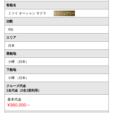
客船名
ミツイ オーシャン サクラ
ラグジュアリー
泊数
4泊
エリア
日本
乗船地
小樽 （日本）
下船地
小樽 （日本）
クルーズ代金
1名代金（2名1室利用）
基本代金
¥360,000～