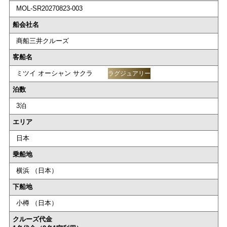
MOL-SR20270823-003
船会社名
商船三井クルーズ
客船名
ミツイ オーシャン サクラ
ラグジュアリー
泊数
3泊
エリア
日本
乗船地
横浜 （日本）
下船地
小樽 （日本）
クルーズ代金