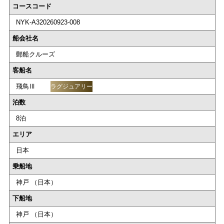
コースコード
NYK-A320260923-008
船会社名
郵船クルーズ
客船名
飛鳥Ⅲ
ラグジュアリー
泊数
8泊
エリア
日本
乗船地
神戸 （日本）
下船地
神戸 （日本）