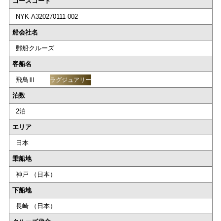
コースコード
NYK-A320270111-002
船会社名
郵船クルーズ
客船名
飛鳥Ⅲ
ラグジュアリー
泊数
2泊
エリア
日本
乗船地
神戸 （日本）
下船地
長崎 （日本）