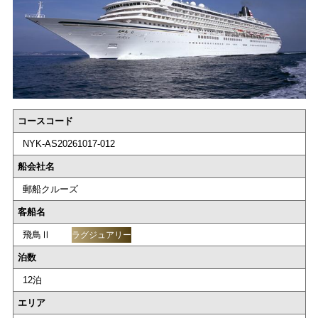
コースコード
NYK-AS20261017-012
船会社名
郵船クルーズ
客船名
飛鳥Ⅱ
ラグジュアリー
泊数
12泊
エリア