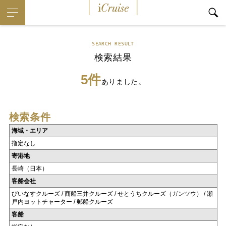
iCruise
SEARCH RESULT
検索結果
5件
ありました。
検索条件
海域・エリア
指定なし
寄港地
長崎（日本）
客船会社
びいなすクルーズ / 商船三井クルーズ / せとうちクルーズ（ガンツウ） / 瀬
戸内ヨットチャーター / 郵船クルーズ
客船