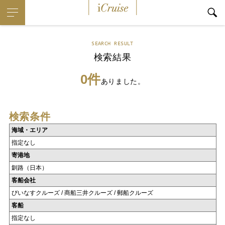
iCruise
SEARCH RESULT
検索結果
0件
ありました。
検索条件
海域・エリア
指定なし
寄港地
釧路（日本）
客船会社
びいなすクルーズ / 商船三井クルーズ / 郵船クルーズ
客船
指定なし