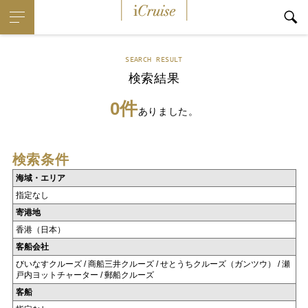
iCruise
SEARCH RESULT
検索結果
0件
ありました。
検索条件
海域・エリア
指定なし
寄港地
香港（日本）
客船会社
びいなすクルーズ / 商船三井クルーズ / せとうちクルーズ（ガンツウ） / 瀬
戸内ヨットチャーター / 郵船クルーズ
客船