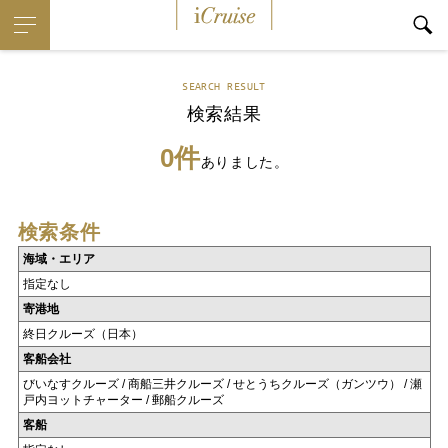
iCruise
SEARCH RESULT
検索結果
0件
ありました。
検索条件
海域・エリア
指定なし
寄港地
終日クルーズ（日本）
客船会社
びいなすクルーズ / 商船三井クルーズ / せとうちクルーズ（ガンツウ） / 瀬
戸内ヨットチャーター / 郵船クルーズ
客船