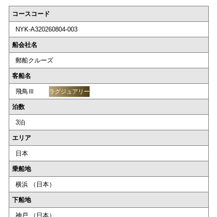
コースコード
NYK-A320260804-003
船会社名
郵船クルーズ
客船名
飛鳥Ⅲ
ラグジュアリー
泊数
3泊
エリア
日本
乗船地
横浜 （日本）
下船地
神戸 （日本）