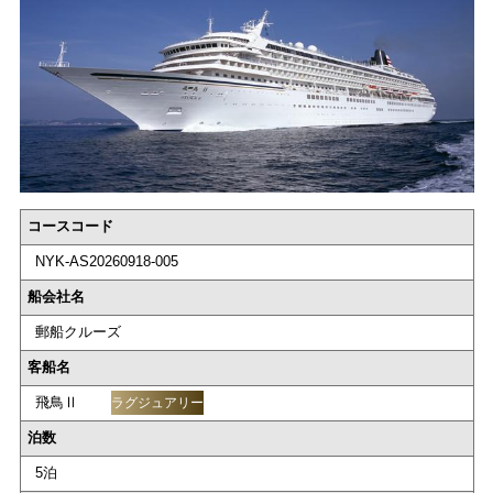
コースコード
NYK-AS20260918-005
船会社名
郵船クルーズ
客船名
飛鳥Ⅱ
ラグジュアリー
泊数
5泊