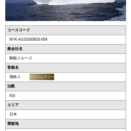
コースコード
NYK-AS20260816-004
船会社名
郵船クルーズ
客船名
飛鳥Ⅱ
ラグジュアリー
泊数
4泊
エリア
日本
乗船地