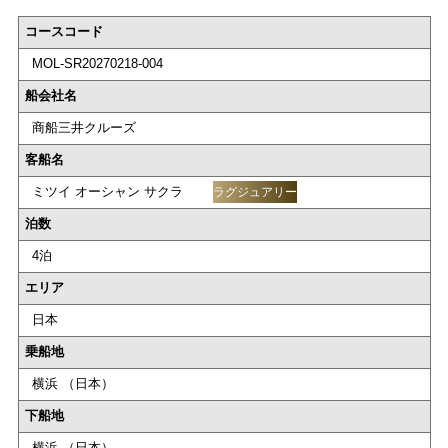
コースコード
MOL-SR20270218-004
船会社名
商船三井クルーズ
客船名
ミツイ オーシャン サクラ
ラグジュアリー
泊数
4泊
エリア
日本
乗船地
横浜 （日本）
下船地
横浜 （日本）