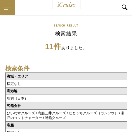
iCruise
SEARCH RESULT
検索結果
11件
ありました。
検索条件
海域・エリア
指定なし
寄港地
鳥羽（日本）
客船会社
びいなすクルーズ / 商船三井クルーズ / せとうちクルーズ（ガンツウ） / 瀬
戸内ヨットチャーター / 郵船クルーズ
客船