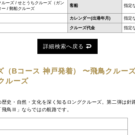
クルーズ / せとうちクルーズ（ガン
客船
指定
ー / 郵船クルーズ
カレンダー(出港年月)
指定
クルーズ代金
指定
詳細検索へ戻る
ズ（Bコース 神戸発着）
〜飛鳥クルーズ就
クルーズ
の歴史・自然・文化を深く知るロングクルーズ。第二弾は針路
「飛鳥Ⅲ」ならではの航路です。