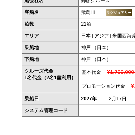
船会社名
郵船クルーズ
客船名
飛鳥Ⅲ
ラグジュアリー
泊数
21泊
エリア
日本 | アジア | 米
乗船地
神戸 （日本）
下船地
神戸 （日本）
クルーズ代金
¥1,790,00
基本代金
1名代金（2名1室利用）
¥
プロモーション代金
乗船日
2027年
2月17日
システム管理コード