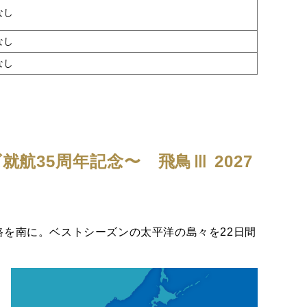
なし
なし
なし
航35周年記念〜 飛鳥Ⅲ 2027
を南に。ベストシーズンの太平洋の島々を22日間