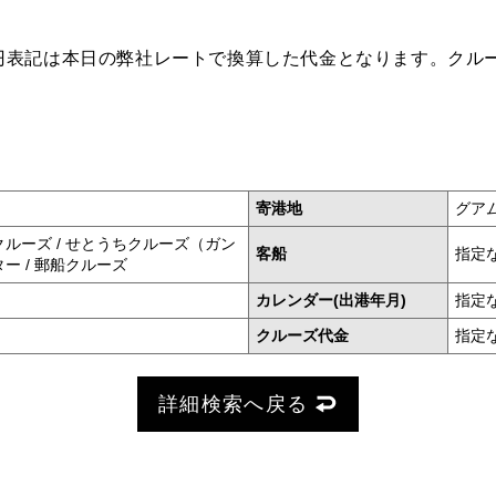
円表記は本日の弊社レートで換算した代金となります。クル
寄港地
グア
クルーズ / せとうちクルーズ（ガン
客船
指定
ー / 郵船クルーズ
カレンダー(出港年月)
指定
クルーズ代金
指定
詳細検索へ戻る