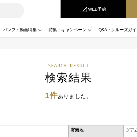
iCruise
open_in_new
WEB予約
パンフ・動画特集
特集・キャンペーン
Q&A・クルーズガイ
SEARCH RESULT
検索結果
1件
ありました。
寄港地
グア