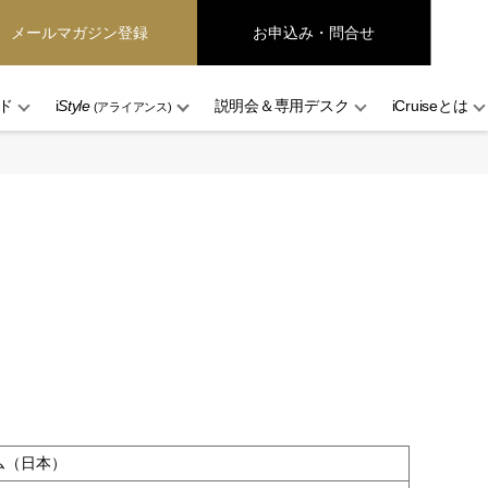
メールマガジン登録
お申込み・問合せ
ド
i
Style
説明会＆専用デスク
iCruiseとは
(アライアンス)
ム（日本）