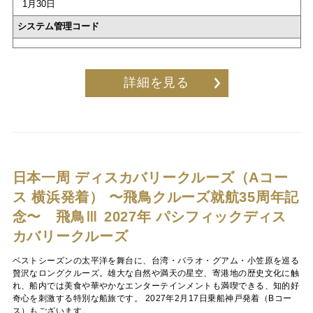
1月30日
システム管理コード
詳細を見る
日本一周 ディスカバリークルーズ（Aコー
ス 横浜発着）
〜飛鳥クルーズ就航35周年記
念〜 飛鳥Ⅲ 2027年 パシフィックディス
カバリークルーズ
ベストシーズンの太平洋を舞台に、台湾・パラオ・グアム・小笠原を巡る
贅沢なロングクルーズ。雄大な自然や満天の星空、寄港地の歴史文化に触
れ、船内では美食や華やかなエンターテインメントも満喫できる、知的好
奇心を刺激する特別な船旅です。 2027年2月17日乗船神戸発着（Bコー
ス）もございます。