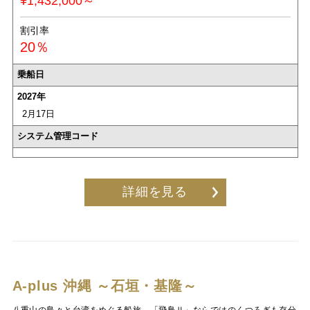
¥1,432,000～
割引率
20％
乗船日
2027年
2月17日
システム管理コード
詳細を見る
A-plus 沖縄 ～石垣・基隆～
八重山の島々と台湾をめぐる船旅。「飛鳥Ⅱ」ならではのくつろぎも存分