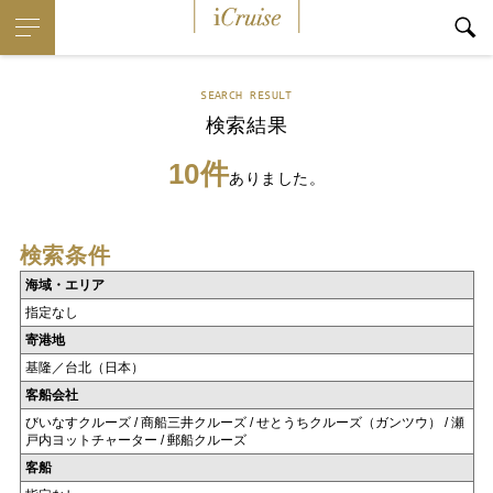
iCruise
SEARCH RESULT
検索結果
10件
ありました。
検索条件
海域・エリア
指定なし
寄港地
基隆／台北（日本）
客船会社
びいなすクルーズ / 商船三井クルーズ / せとうちクルーズ（ガンツウ） / 瀬
戸内ヨットチャーター / 郵船クルーズ
客船