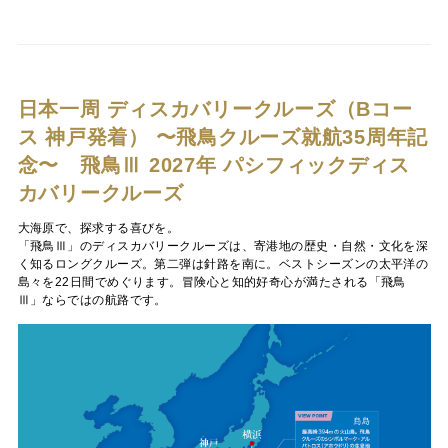
日本一周 ディスカバリークルーズ（Bコー
ス 神戸発着）
〜飛鳥クルーズ就航35周年記
念〜 飛鳥Ⅲ 2027年 パシフィックディス
カバリークルーズ
大海原で、探求する喜びを。
「飛鳥Ⅲ」のディスカバリークルーズは、寄港地の歴史・自然・文化を深
く知るロングクルーズ。第二弾は針路を南に。ベストシーズンの太平洋の
島々を22日間でめぐります。冒険心と知的好奇心が満たされる「飛鳥
Ⅲ」ならではの航路です。