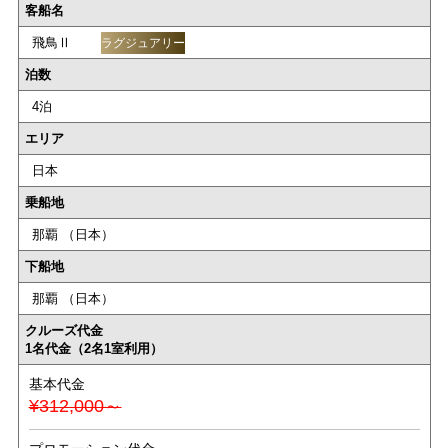
客船名
飛鳥Ⅱ
ラグジュアリー
泊数
4泊
エリア
日本
乗船地
那覇 （日本）
下船地
那覇 （日本）
クルーズ代金
1名代金（2名1室利用）
基本代金
¥312,000～