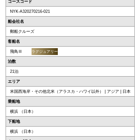
コースコード
NYK-A320270216-021
船会社名
郵船クルーズ
客船名
飛鳥Ⅲ
ラグジュアリー
泊数
21泊
エリア
米国西海岸・その他北米（アラスカ・ハワイ以外） | アジア | 日本
乗船地
横浜 （日本）
下船地
横浜 （日本）