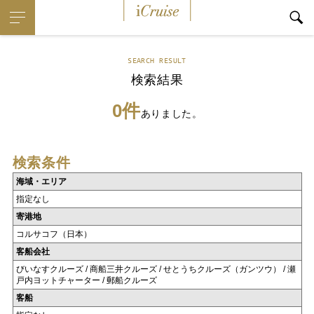
iCruise
SEARCH RESULT
検索結果
0件
ありました。
検索条件
海域・エリア
指定なし
寄港地
コルサコフ（日本）
客船会社
びいなすクルーズ / 商船三井クルーズ / せとうちクルーズ（ガンツウ） / 瀬
戸内ヨットチャーター / 郵船クルーズ
客船