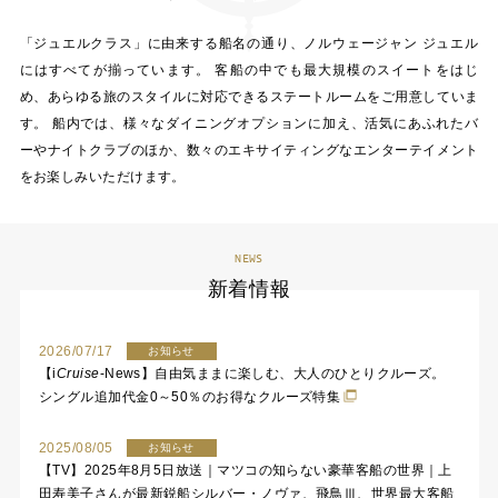
「ジュエルクラス」に由来する船名の通り、ノルウェージャン ジュエル
にはすべてが揃っています。 客船の中でも最大規模のスイートをはじ
め、あらゆる旅のスタイルに対応できるステートルームをご用意していま
す。 船内では、様々なダイニングオプションに加え、活気にあふれたバ
ーやナイトクラブのほか、数々のエキサイティングなエンターテイメント
をお楽しみいただけます。
NEWS
新着情報
2026/07/17
お知らせ
【
i
Cruise
-News】自由気ままに楽しむ、大人のひとりクルーズ。
シングル追加代金0～50％のお得なクルーズ特集
2025/08/05
お知らせ
【TV】2025年8月5日放送｜マツコの知らない豪華客船の世界｜上
田寿美子さんが最新鋭船シルバー・ノヴァ、飛鳥Ⅲ、世界最大客船