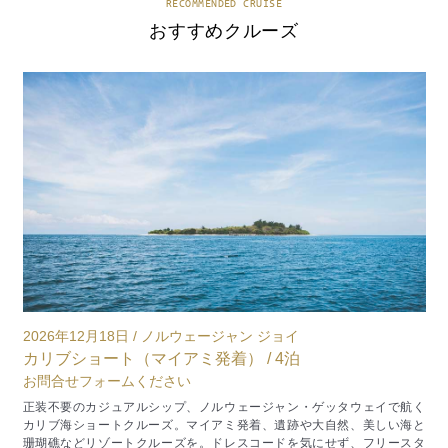
RECOMMENDED CRUISE
おすすめクルーズ
2026年10月29日 / ノルウェージャン ジェイド
2
日本周遊（東京発着） / 14泊
¥507,001～
く
正装不要のカジュアルシップ、ノルウェージャン・ジェイドで航く秋の
人
と
日本周遊クルーズ。ドレスコードを気にせず、フリースタイルで楽しめ
タ
るエンターテインメントシップで、地中海クルーズをお楽しみくださ