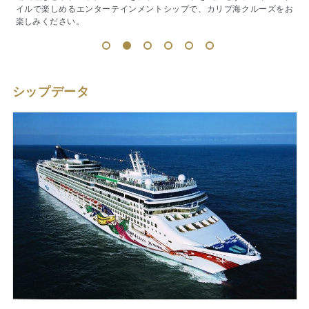
お
い。
味
1
2
3
4
5
6
シップデータ