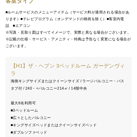
客室タイプ
■ルームサービスのメニューアイテム（サービス料が適用される場合があ
ります）■テレビプログラム（オンデマンドの映画を除く）■客室内電
話 ■エアコン
※写真・見取り図はすべてイメージで、実際と異なる場合がございます。
※記載の仕様・サービス・アメニティ・特典は予告なく変更になる場合が
ございます。
【H1】ザ・ヘブン 3ベッドルーム ガーデンヴィ
ラ
海側キングサイズまたはクイーンサイズ / ラージバルコニー・バス
タブ付 / 240・+バルコニー214㎡ / 14階中央
最大8名利用可
■3ベッドルーム
■広々としたバルコニー
■キングサイズベッドまたはクイーンサイズベッド
■ダブルソファベッド