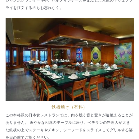
ジャンボクラブケーキや、パルメザンチーズをまぶした人気のトリュフフ
ライを注文するのもお忘れなく。
鉄板焼き（有料）
この本格派の日本食レストランでは、肉を焼く音と驚きが途絶えることが
ありません。 賑やかな相席のテーブルに座り、ベテランの料理人が大き
な鉄板の上でステーキやチキン、シーフードをスライスしてグリルする姿
を目の前でご覧ください。