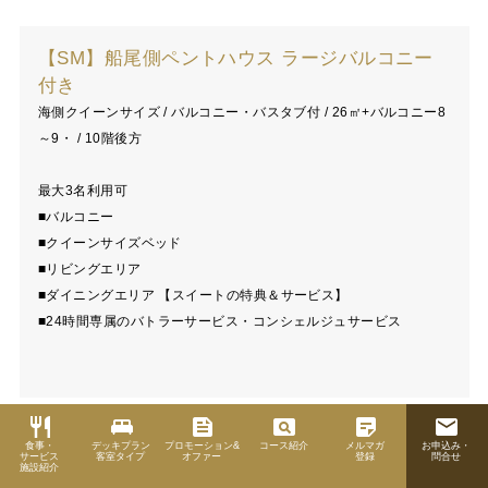
【SM】船尾側ペントハウス ラージバルコニー
付き
海側クイーンサイズ / バルコニー・バスタブ付 / 26㎡+バルコニー8
～9・ / 10階後方
最大3名利用可
■バルコニー
■クイーンサイズベッド
■リビングエリア
■ダイニングエリア 【スイートの特典＆サービス】
■24時間専属のバトラーサービス・コンシェルジュサービス
restaurant
king_bed
feed
pageview
sticky_note_2
email
食事・
デッキプラン
プロモーション&
コース紹介
メルマガ
お申込み・
【SN】バルコニー付きペントハウス（船尾側）
サービス
客室タイプ
オファー
登録
問合せ
施設紹介
海側クイーンサイズまたはツイン / バルコニー・バスタブ付 / 26㎡