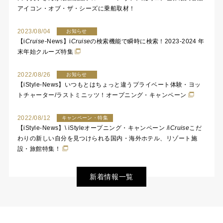
アイコン・オブ・ザ・シーズに乗船取材！
2023/08/04
お知らせ
【
i
Cruise
-News】
i
Cruise
の検索機能で瞬時に検索！2023-2024 年
末年始クルーズ特集
2022/08/26
お知らせ
【iStyle-News】いつもとはちょっと違うプライベート体験・ヨッ
トチャーター/ラストミニッツ！オープニング・キャンペーン
2022/08/12
キャンペーン・特集
【iStyle-News】\ iStyleオープニング・キャンペーン /
i
Cruise
こだ
わりの新しい自分を見つけられる国内・海外ホテル、リゾート施
設・旅館特集！
新着情報一覧