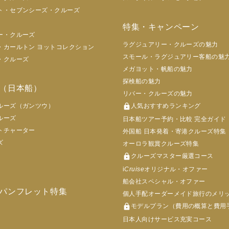
ト・セブンシーズ・クルーズ
特集・キャンペーン
ー・クルーズ
ラグジュアリー・クルーズの魅力
・カールトン ヨットコレクション
スモール・ラグジュアリー客船の魅
・クルーズ
メガヨット・帆船の魅力
探検船の魅力
（日本船）
リバー・クルーズの魅力
ルーズ（ガンツウ）
lock
人気おすすめランキング
ルーズ
日本船ツアー予約・比較 完全ガイド
トチャーター
外国船 日本発着・寄港クルーズ特集
ズ
オーロラ観賞クルーズ特集
lock
クルーズマスター厳選コース
i
Cruise
オリジナル・オファー
船会社スペシャル・オファー
パンフレット特集
個人手配オーダーメイド旅行のメリ
lock
モデルプラン（費用の概算と費用
日本人向けサービス充実コース