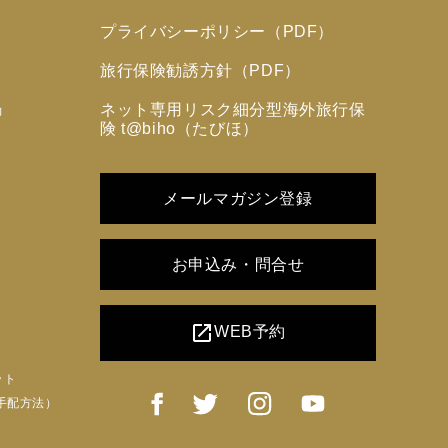
プライバシーポリシー（PDF）
旅行保険勧誘方針（PDF）
ネット専用リスク細分型海外旅行保
力
険 t@biho（たびほ）
メールマガジン登録
お申込み・問合せ
open_in_new
WEB予約
ット
手配方法）