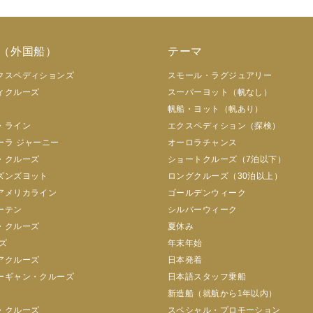
（外国船）
テーマ
クスペディションズ
スモール・ラグジュアリー
ィクルーズ
スーパーヨット（帆なし）
帆船・ヨット（帆あり）
・ライン
エクスペディション（探検）
ーラ ジャーニー
オーロラチャンス
・クルーズ
ショートクルーズ（7泊以下）
ズンズヨット
ロングクルーズ（30泊以上）
アメリカライン
ゴールデンウィーク
ーテン
シルバーウィーク
・クルーズ
夏休み
ズ
年末年始
アクルーズ
日本発着
ーギャン・クルーズ
日本語スタッフ乗船
新造船（就航から1年以内）
・クルーズ
スペシャル・プロモーション