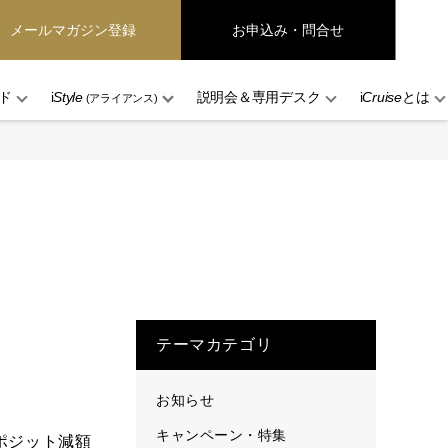
メールマガジン登録
お申込み・問合せ
ド
i
Style
説明会＆専用デスク
i
Cruise
とは
(アライアンス)
テーマカテゴリ
お知らせ
キャンペーン・特集
デポジット減額