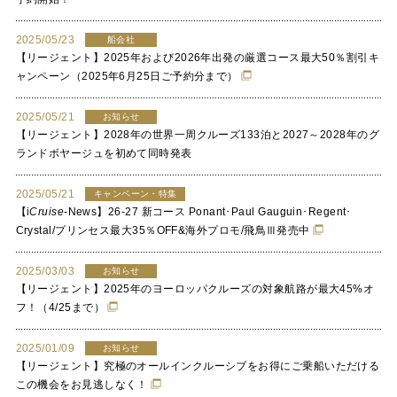
2025/05/23
船会社
【リージェント】2025年および2026年出発の厳選コース最大50％割引キ
ャンペーン（2025年6月25日ご予約分まで）
2025/05/21
お知らせ
【リージェント】2028年の世界一周クルーズ133泊と2027～2028年のグ
ランドボヤージュを初めて同時発表
2025/05/21
キャンペーン・特集
【
i
Cruise
-News】26-27 新コース Ponant･Paul Gauguin･Regent･
Crystal/プリンセス最大35％OFF&海外プロモ/飛鳥Ⅲ発売中
2025/03/03
お知らせ
【リージェント】2025年のヨーロッパクルーズの対象航路が最大45%オ
フ！（4/25まで）
2025/01/09
お知らせ
【リージェント】究極のオールインクルーシブをお得にご乗船いただける
この機会をお見逃しなく！