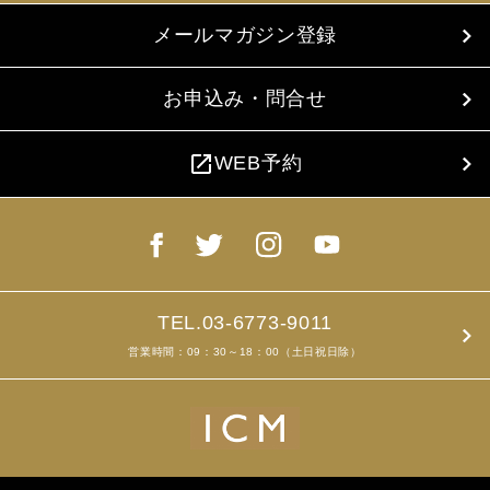
メールマガジン登録
お申込み・問合せ
open_in_new
WEB予約
TEL.03-6773-9011
営業時間：09：30～18：00（土日祝日除）