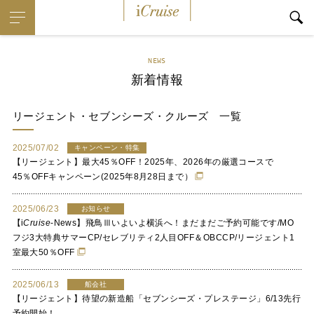
i
Cruise
NEWS
新着情報
リージェント・セブンシーズ・クルーズ
一覧
2025/07/02
キャンペーン・特集
【リージェント】最大45％OFF！2025年、2026年の厳選コースで
45％OFFキャンペーン(2025年8月28日まで）
2025/06/23
お知らせ
【
i
Cruise
-News】飛鳥Ⅲいよいよ横浜へ！まだまだご予約可能です/MO
フジ3大特典サマーCP/セレブリティ2人目OFF＆OBCCP/リージェント1
室最大50％OFF
2025/06/13
船会社
【リージェント】待望の新造船「セブンシーズ・プレステージ」6/13先行
予約開始！