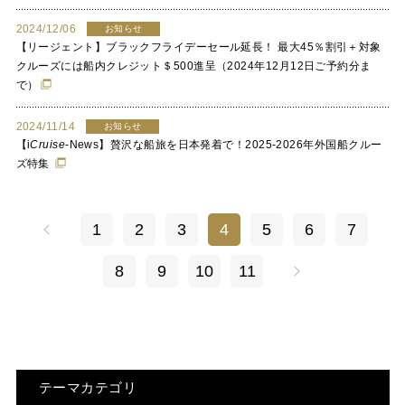
2024/12/06
お知らせ
【リージェント】ブラックフライデーセール延長！ 最大45％割引＋対象
クルーズには船内クレジット＄500進呈（2024年12月12日ご予約分ま
で）
2024/11/14
お知らせ
【
i
Cruise
-News】贅沢な船旅を日本発着で！2025-2026年外国船クルー
ズ特集
1
2
3
4
5
6
7
8
9
10
11
テーマカテゴリ