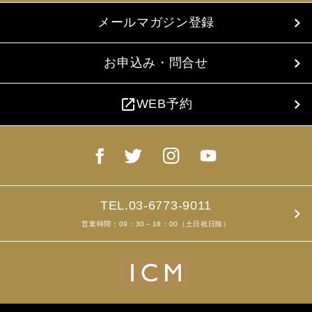
メールマガジン登録
お申込み・問合せ
open_in_new
WEB予約
TEL.03-6773-9011
営業時間：09：30～18：00（土日祝日除）