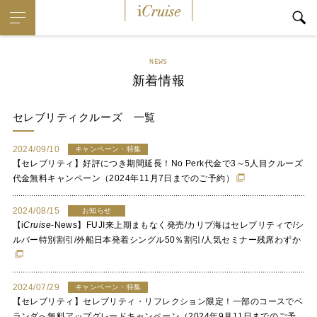
i
Cruise
NEWS
新着情報
セレブリティクルーズ
一覧
2024/09/10
キャンペーン・特集
【セレブリティ】好評につき期間延長！No Perk代金で3～5人目クルーズ
代金無料キャンペーン（2024年11月7日までのご予約）
2024/08/15
お知らせ
【
i
Cruise
-News】FUJI来上期まもなく発売/カリブ海はセレブリティで/シ
ルバー特別割引/外船日本発着シングル50％割引/人気セミナー残席わずか
2024/07/29
キャンペーン・特集
【セレブリティ】セレブリティ・リフレクション限定！一部のコースでベ
ランダへ無料アップグレードキャンペーン（2024年9月11日までのご予