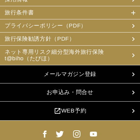
旅行条件書
プライバシーポリシー（PDF）
旅行保険勧誘方針（PDF）
ネット専用リスク細分型海外旅行保険
t@biho（たびほ）
メールマガジン登録
お申込み・問合せ
open_in_new
WEB予約