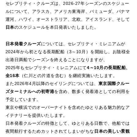
セレブリティ・クルーズは、2026-27年シーズンのスケジュー
ルについて、アラスカ、アメリカ東海岸、バミューダ、パナマ
運河、ハワイ、オーストラリア、北欧、アイスランド、そして
日本
のスケジュールを本日発表いたしました。
日本発着クルーズ
については、セレブリティ・ミレニアムが
2024年から初となる長期配船（3～10月）を開始し、お陰様全
出港日満船でシーズンを終えることになりますが、
2025年もセレブリティ・ミレニアムにて
4～10月の長期配船、
全16本
（仁川との片道を含む）を継続実施いたします。
また2026年4月以降のセイリングについては、
東京国際クルー
ズターミナルへの初寄港
を含め、数多く発着港としての利用を
予定しています。
東京や横浜でのオーバーナイトを含めたゆとりある魅力的なア
イテナリーを提供いたします。
日本発着クルーズの特徴として、ゆとりある日数で、他船では
夜間航行するためカットされてしまいがちな
日本の美しい景観