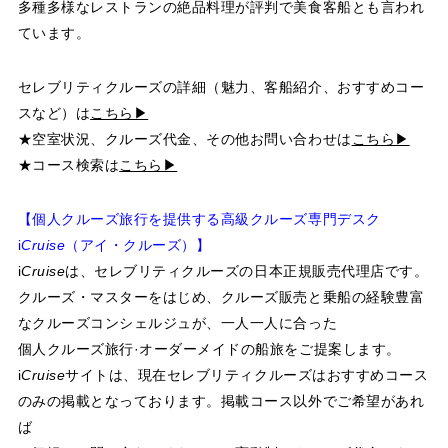
多種多様なレストランの絶品料理が評判で美食客船とも言われ
ています。
セレブリティクルーズの詳細（魅力、客船紹介、おすすめコー
スなど）は
こちら▶
★空室状況、クルーズ代金、その他お問い合わせは
こちら▶
★コース検索は
こちら▶
【個人クルーズ旅行を提供する高級クルーズ専門デスク
i
Cruise
（アイ・クルーズ）】
i
Cruise
は、セレブリティクルーズの日本正規販売代理店です。
クルーズ・マスターをはじめ、クルーズ販売と乗船の経験豊富
なクルーズコンシェルジュが、一人一人に合った
個人クルーズ旅行·オーダーメイドの船旅をご提案します。
i
Cruise
サイトは、現在セレブリティクルーズはおすすめコース
のみの掲載となっております。掲載コース以外でご希望があれ
ば