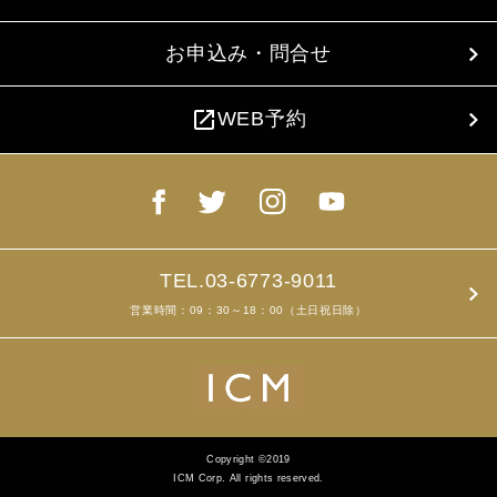
お申込み・問合せ
open_in_new
WEB予約
TEL.03-6773-9011
営業時間：09：30～18：00（土日祝日除）
Copyright ©2019
ICM Corp. All rights reserved.