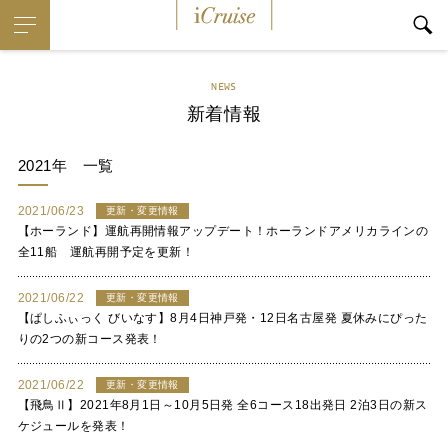
i
Cruise
NEWS
新着情報
2021年
一覧
2021/06/23
更新・変更情報
【ホーランド】運航再開情報アップデート！ホーランドアメリカラインの
全11船 運航再開予定を更新！
2021/06/22
更新・変更情報
【ぱしふぃっく びいなす】8月4日神戸発・12日名古屋発 夏休みにぴった
りの2つの新コース発表！
2021/06/22
更新・変更情報
【飛鳥Ⅱ】2021年8月1日～10月5日発 全6コース18出発日 2泊3日の新ス
ケジュールを発表！