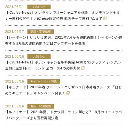
2021/06/21
お知らせ
【
i
Cruise
-News】オンラインでオーシャニアを体験！オンデマンドセミ
ナー無料公開中！／
i
Cruise
限定特典 船内チップ無料 7/1まで
2021/06/17
更新・変更情報
【シーボーン】いよいよ来月、2021年7月から運航再開！シーボーンが保
有する全6船の運航再開予定日アップデートを発表
2021/06/16
お知らせ
【
i
Cruise
-News】ポナン キャンセル料免除 6/30まで/フッティ シングル
追加代金無料/ホーランド 全コース4つの特典付
2021/06/16
キャンペーン・特集
【キュナード】2022年春 クイーン・エリザベス日本発着クルーズ 「はじ
めてキュナード」キャンペーン発表！
2021/06/16
更新・変更情報
【ルフトナー】 2021年夏、ドナウ川、ライン川など7・8月のヨーロッパ
リバークルーズより運行再開決定！