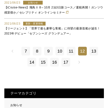
2021/06/23
お知らせ
【
i
Cruise
-News】飛鳥Ⅱ 8～10月 2泊3日新コース／運航再開！ガンツウ
残室僅か／セレブリティ オンラインセミナー
2021/06/23
更新・変更情報
【リージェント】「世界で最も豪華な客船」に待望の最新造船が誕生！
2023年デビュー「セブンシーズ グランデュアー」
7
8
9
10
11
12
13
14
15
16
17
テーマカテゴリ
お知らせ