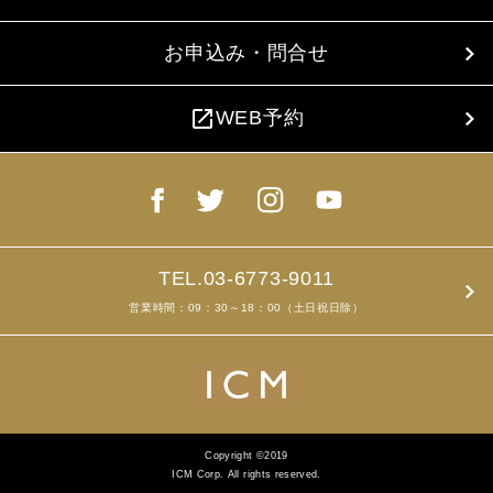
お申込み・問合せ
open_in_new
WEB予約
TEL.03-6773-9011
営業時間：09：30～18：00（土日祝日除）
Copyright ©2019
ICM Corp. All rights reserved.