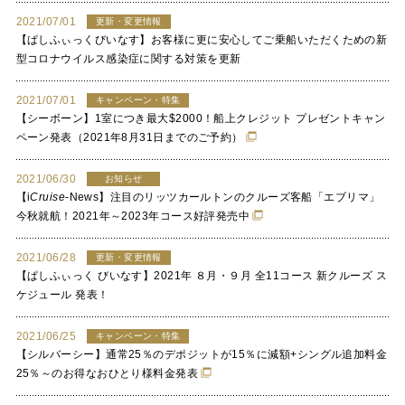
2021/07/01
更新・変更情報
【ぱしふぃっくびいなす】お客様に更に安心してご乗船いただくための新
型コロナウイルス感染症に関する対策を更新
2021/07/01
キャンペーン・特集
【シーボーン】1室につき最大$2000！船上クレジット プレゼントキャン
ペーン発表（2021年8月31日までのご予約）
2021/06/30
お知らせ
【
i
Cruise
-News】注目のリッツカールトンのクルーズ客船「エブリマ」
今秋就航！2021年～2023年コース好評発売中
2021/06/28
更新・変更情報
【ぱしふぃっく びいなす】2021年 ８月・９月 全11コース 新クルーズ ス
ケジュール 発表！
2021/06/25
キャンペーン・特集
【シルバーシー】通常25％のデポジットが15％に減額+シングル追加料金
25％～のお得なおひとり様料金発表