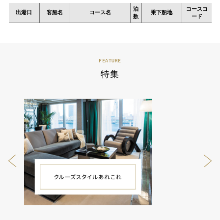
泊
コースコ
出港日
客船名
コース名
乗下船地
数
ード
FEATURE
特集