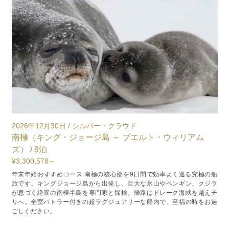
2026年11月16日 / シルバー・ムーン
2
オセアニア（ シンガポール ～ シドニー ） / 18泊
¥2,012,548～
/割引率8％
¥
1泊あたりUS$600台～。東南アジアからオーストラリアへ。バリ島や
コモド島、グレートバリアリーフなど憧れの絶景を巡る人気航路。南半
の船
球のリゾートと大自然を満喫する贅沢な船旅です。伝統を守りつつモダ
ラ
ンに進化したスモールラグジュアリー「シルバーシー・クルーズ」。肩
チ
肘張らないアットホームな雰囲気が世界中のクルーズファンから親しま
過
れています。
す