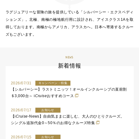
ラグジュアリーな冒険の旅を提供している「シルバーシー・エクスペディ
ションズ」。北極、南極の極地航行用に設計され、アイスクラス1Aを取
得しております。南極からアメリカ、アラスカへ。日本へ寄港するクルー
ズもございます。
NEWS
新着情報
2026/07/31
キャンペーン・特集
【シルバーシー】ラストミニッツ！オールインクルーシブの直前割
＄3,000台～
i
Cruise
おすすめコース
2026/07/17
お知らせ
【
i
Cruise
-News】自由気ままに楽しむ、大人のひとりクルーズ。
シングル追加代金0～50％のお得なクルーズ特集
2026/07/15
お知らせ