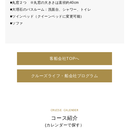
■丸窓２つ ※丸窓の大きさは直径約40cm
■大理石のバスルーム：洗面台、シャワー、トイレ
■ツインベッド（クイーンベッドに変更可能）
■ソファ
客船会社TOPへ
クルーズライフ・船会社プログラム
CRUISE CALENDER
コース紹介
(カレンダーで探す）