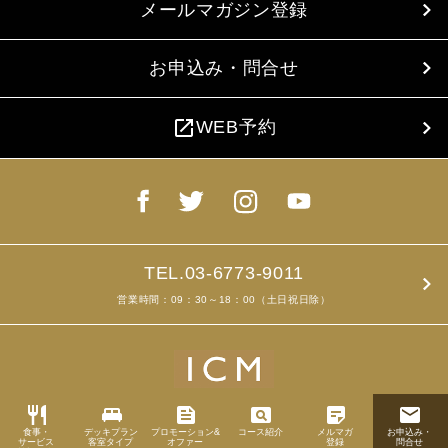
メールマガジン登録
お申込み・問合せ
open_in_new
WEB予約
TEL.03-6773-9011
営業時間：09：30～18：00（土日祝日除）
restaurant
king_bed
feed
pageview
sticky_note_2
email
食事・
デッキプラン
プロモーション&
コース紹介
メルマガ
お申込み・
Copyright ©2019
サービス
客室タイプ
オファー
登録
問合せ