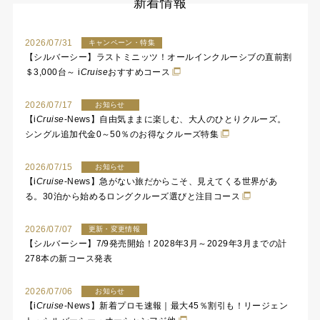
新着情報
2026/07/31
キャンペーン・特集
【シルバーシー】ラストミニッツ！オールインクルーシブの直前割
＄3,000台～
i
Cruise
おすすめコース
2026/07/17
お知らせ
【
i
Cruise
-News】自由気ままに楽しむ、大人のひとりクルーズ。
シングル追加代金0～50％のお得なクルーズ特集
2026/07/15
お知らせ
【
i
Cruise
-News】急がない旅だからこそ、見えてくる世界があ
る。30泊から始めるロングクルーズ選びと注目コース
2026/07/07
更新・変更情報
【シルバーシー】7/9発売開始！2028年3月～2029年3月までの計
278本の新コース発表
2026/07/06
お知らせ
【
i
Cruise
-News】新着プロモ速報｜最大45％割引も！リージェン