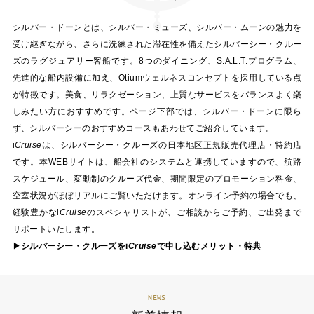
シルバー・ドーンとは、シルバー・ミューズ、シルバー・ムーンの魅力を
受け継ぎながら、さらに洗練された滞在性を備えたシルバーシー・クルー
ズのラグジュアリー客船です。8つのダイニング、S.A.L.T.プログラム、
先進的な船内設備に加え、Otiumウェルネスコンセプトを採用している点
が特徴です。美食、リラクゼーション、上質なサービスをバランスよく楽
しみたい方におすすめです。ページ下部では、シルバー・ドーンに限ら
ず、シルバーシーのおすすめコースもあわせてご紹介しています。
i
Cruise
は、シルバーシー・クルーズの日本地区正規販売代理店・特約店
です。本WEBサイトは、船会社のシステムと連携していますので、航路
スケジュール、変動制のクルーズ代金、期間限定のプロモーション料金、
空室状況がほぼリアルにご覧いただけます。オンライン予約の場合でも、
経験豊かな
i
Cruise
のスペシャリストが、ご相談からご予約、ご出発まで
サポートいたします。
▶
シルバーシー・クルーズを
i
Cruise
で申し込むメリット・特典
NEWS