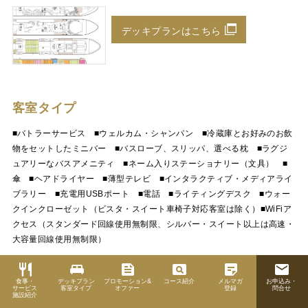
デッキプランはこちら
客室タイプ
■バトラーサービス ■ウェルカム・シャンパン ■冷蔵庫とお好みのお飲
物をセットしたミニバー ■バスローブ、スリッパ、選べる枕 ■ラグジ
ュアリーなバスアメニティ ■ネーム入りステーショナリー（文具） ■
傘 ■ヘアドライヤー ■薄型テレビ ■インタラクティブ・メディアライ
ブラリー ■充電用USBポート ■電話 ■ライティングデスク ■ウォー
クインクローゼット（ビスタ・スイート車椅子対応客室は除く）■WiFiア
クセス（スタンダード回線使用無制限、シルバー・スイート以上は高速・
大容量回線使用無制限）
restaurant
king_bed
feed
pageview
sticky_note_2
email
※写真・見取り図はすべてイメージで、実際と異なる場合がございます。
食事・
デッキプラン
プロモーション&
コース紹介
メルマガ
お申込み・
※記載の仕様・サービス・アメニティ・特典は予告なく変更になる場合が
サービス
客室タイプ
オファー
登録
問合せ
施設紹介
ございます。