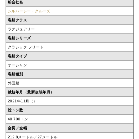
船会社名
シルバーシー・クルーズ
客船クラス
ラグジュアリー
客船シリーズ
クラシック フリート
客船タイプ
オーシャン
客船種別
外国船
就航年月（最新改装年月）
2021年11月（）
総トン数
40,700トン
全長／全幅
212.8メートル／27メートル