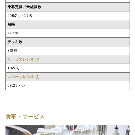
乗客定員／乗組員数
596名／411名
船籍
バハマ
デッキ数
8階層
サービスレシオ
1.45人
スペースレシオ
68.29トン
食事・サービス