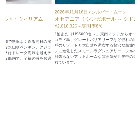
2026年11月16日 / シルバー・ムーン
2
オセアニア（ シンガポール ～ シドニー ） / 18泊
¥2,016,326～
/割引率8％
¥
1泊あたりUS$600台～。東南アジアからオーストラリアへ。バリ島や
コモド島、グレートバリアリーフなど憧れの絶景を巡る人気航路。南半
の船
球のリゾートと大自然を満喫する贅沢な船旅です。伝統を守りつつモダ
ラ
ンに進化したスモールラグジュアリー「シルバーシー・クルーズ」。肩
チ
肘張らないアットホームな雰囲気が世界中のクルーズファンから親しま
過
れています。
す