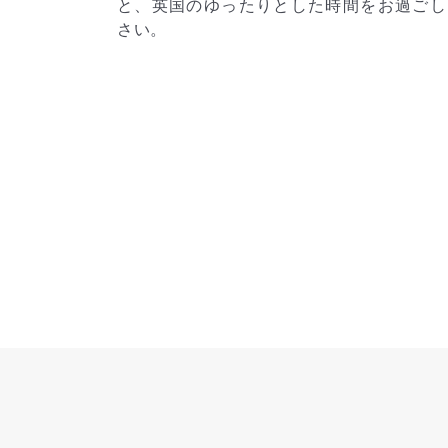
をお過ごしくだ
じ、自然をたっぷり楽しんだ後は、摩天楼
ニューヨークへ。小型ではあれど小型船な
はの景色を堪能できるコースです。