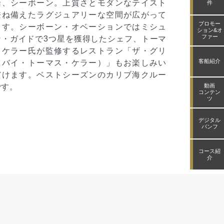
き、4万トンクラスの客船を就航させました。
クルーズの最
件
ッドマザーはソプラノ歌手のサラ・ブライト
る、オースト
プロモー
ンさん。全客室がスイート仕様なのはもちろ
な手つかずの
ション&オ
ファー
のこと、バルコニーを完備しています。上質
の北極や、南
とモダンなテイストを兼ね備えたラグジュア
を安全に航行
客船紹介
ーな空間が広がる、待望のシーボンの日本発
の船殻能力を
クルーズです。
船ながら極め
アックボート
動画
コンテン
メリカおいて
ツ
ね備えたラグ
デジタル
す。
パンフ
コース紹
介