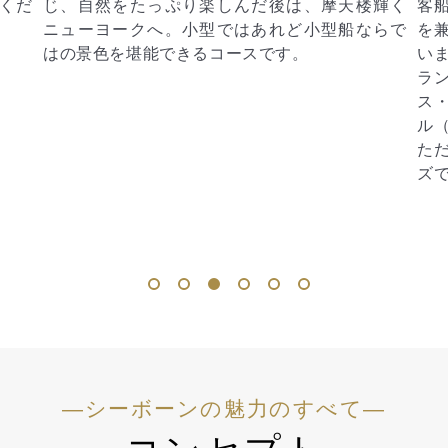
輝く
客船、シーボーン。上質さとモダンなテイスト
続
らで
を兼ね備えたラグジュアリーな空間が広がって
ゴ
います。シーボーン・オベーションではミシュ
マ
ラン・ガイドで3つ星を獲得したシェフ、トーマ
ん
ス・ケラー氏が監修するレストラン「ザ・グリ
さ
ル（バイ・トーマス・ケラー）」もお楽しみい
リ
ただけます。ベストシーズンのカリブ海クルー
着
ズです。
1
2
3
4
5
6
―シーボーンの魅力のすべて―