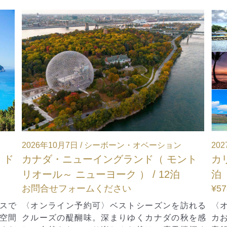
2027年1月2日 / シーボーン・オベーション
20
ト
カリブ海（ ブリッジタウン 発着 ） / 7
ア
泊
14
¥578,026～
お
れる
〈オンライン予約可〉クルーズ先進国のアメリ
〈
を感
カおいて、誰もが乗ってみたいと夢見る憧れの
の