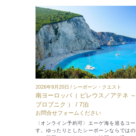
エスト
2026年10月7日 / シーボーン・オベーション
テネ ～ ド
カナダ・ニューイングランド（ モン
リオール～ ニューヨーク ） / 12泊
お問合せフォームください
を巡るコースで
〈オンライン予約可〉ベストシーズンを訪
ならではの空間
クルーズの醍醐味。深まりゆくカナダの秋