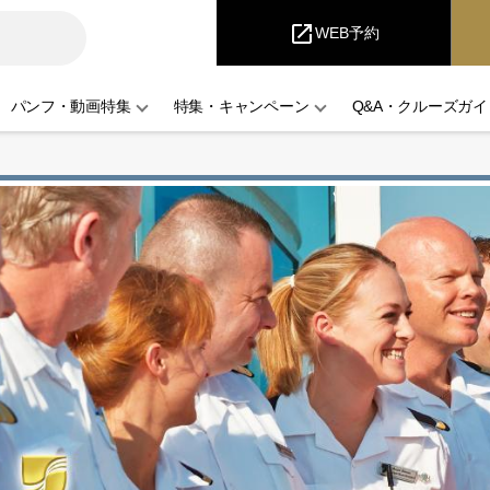
i
Cruise
open_in_new
WEB予約
パンフ・動画特集
特集・キャンペーン
Q&A・クルーズガイ