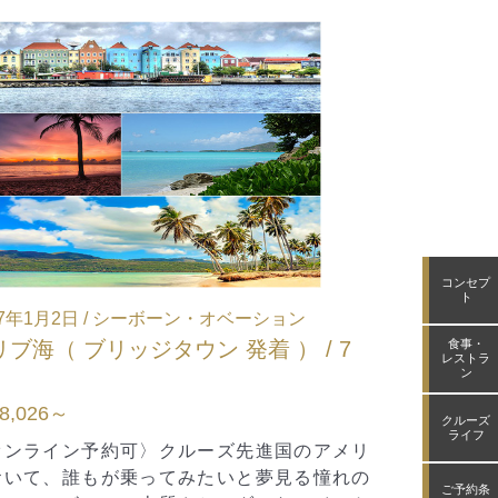
コンセプ
ト
27年3月13日 / シーボーン・アンコール
2027年5月2
ジア&アジア太平洋（ 東京 発着 ） /
キンバリー
食事・
レストラ
ン
泊
ウィン ～ ブ
問合せフォームください
お問合せフ
クルーズ
ライフ
オンライン予約可〉スモールシップならでは
〈オンライン
贅沢！3万トンクラス「オデッセイクラス」に
15%割引 ≪Ex
ご予約条