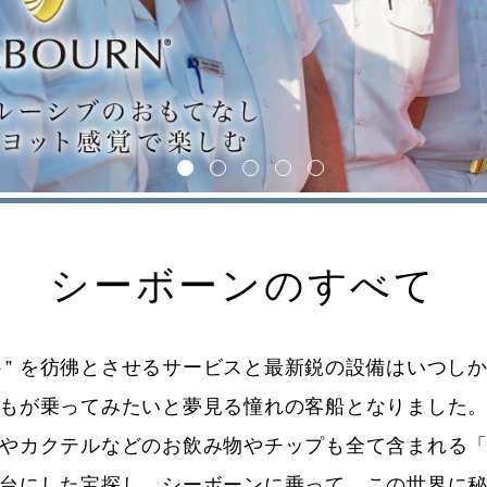
1
2
3
4
5
シーボーンのすべて
” を彷彿とさせるサービスと最新鋭の設備はいつしか
もが乗ってみたいと夢見る憧れの客船となりました
やカクテルなどのお飲み物やチップも全て含まれる
台にした宝探し。シーボーンに乗って、この世界に