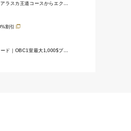
【シーボーン】≪1室最大15%割引≫Exploration Event7/3(金)まで｜対象コースは地中海･アラスカ王道コースからエクスペディションまで
0%割引
【シーボーン】≪オンライン予約OK：5/5まで≫ベランダスイート2カテゴリーアップグレード｜OBC1室最大1,000$プレゼント≪Yours to EXPLORE EVENT≫