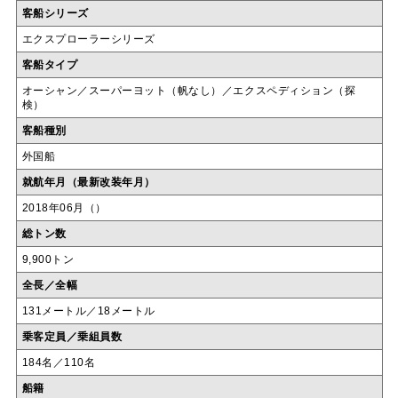
客船シリーズ
エクスプローラーシリーズ
客船タイプ
オーシャン／スーパーヨット（帆なし）／エクスペディション（探
検）
客船種別
外国船
就航年月（最新改装年月）
2018年06月（）
総トン数
9,900トン
全長／全幅
131メートル／18メートル
乗客定員／乗組員数
184名／110名
船籍