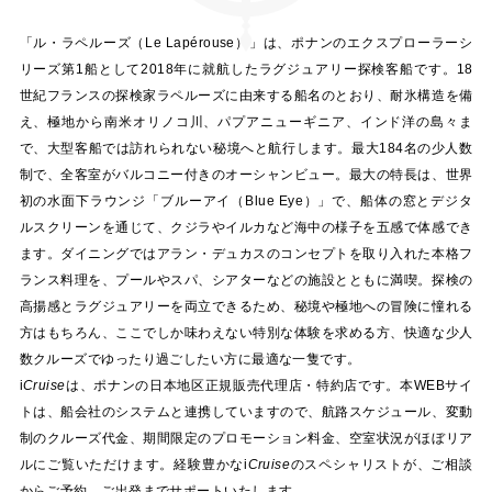
「ル・ラペルーズ（Le Lapérouse）」は、ポナンのエクスプローラーシ
リーズ第1船として2018年に就航したラグジュアリー探検客船です。18
世紀フランスの探検家ラペルーズに由来する船名のとおり、耐氷構造を備
え、極地から南米オリノコ川、パプアニューギニア、インド洋の島々ま
で、大型客船では訪れられない秘境へと航行します。最大184名の少人数
制で、全客室がバルコニー付きのオーシャンビュー。最大の特長は、世界
初の水面下ラウンジ「ブルーアイ（Blue Eye）」で、船体の窓とデジタ
ルスクリーンを通じて、クジラやイルカなど海中の様子を五感で体感でき
ます。ダイニングではアラン・デュカスのコンセプトを取り入れた本格フ
ランス料理を、プールやスパ、シアターなどの施設とともに満喫。探検の
高揚感とラグジュアリーを両立できるため、秘境や極地への冒険に憧れる
方はもちろん、ここでしか味わえない特別な体験を求める方、快適な少人
数クルーズでゆったり過ごしたい方に最適な一隻です。
i
Cruise
は、ポナンの日本地区正規販売代理店・特約店です。本WEBサイ
トは、船会社のシステムと連携していますので、航路スケジュール、変動
制のクルーズ代金、期間限定のプロモーション料金、空室状況がほぼリア
ルにご覧いただけます。経験豊かな
i
Cruise
のスペシャリストが、ご相談
からご予約、ご出発までサポートいたします。