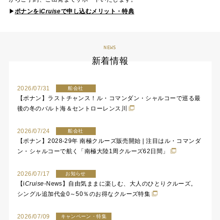
▶
ポナンを
i
Cruise
で申し込むメリット・特典
NEWS
新着情報
2026/07/31
船会社
【ポナン】ラストチャンス！ル・コマンダン・シャルコーで巡る最
後の冬のバルト海＆セントローレンス川
2026/07/24
船会社
【ポナン】2028-29年 南極クルーズ販売開始 | 注目はル・コマンダ
ン・シャルコーで航く「南極大陸1周クルーズ62日間」
2026/07/17
お知らせ
【
i
Cruise
-News】自由気ままに楽しむ、大人のひとりクルーズ。
シングル追加代金0～50％のお得なクルーズ特集
2026/07/09
キャンペーン・特集