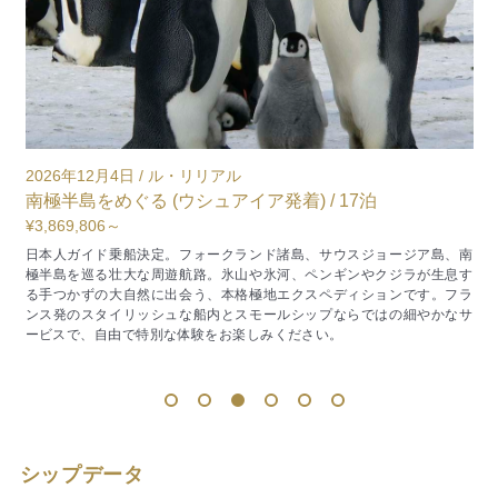
2026年12月4日 / ル・リリアル
2
0
南極半島をめぐる (ウシュアイア発着) / 17泊
¥3,869,806～
¥
日本人ガイド乗船決定。フォークランド諸島、サウスジョージア島、南
極半島を巡る壮大な周遊航路。氷山や氷河、ペンギンやクジラが生息す
ニ
る手つかずの大自然に出会う、本格極地エクスペディションです。フラ
ル
ンス発のスタイリッシュな船内とスモールシップならではの細やかなサ
の
ービスで、自由で特別な体験をお楽しみください。
楽
ま
1
2
3
4
5
6
シップデータ