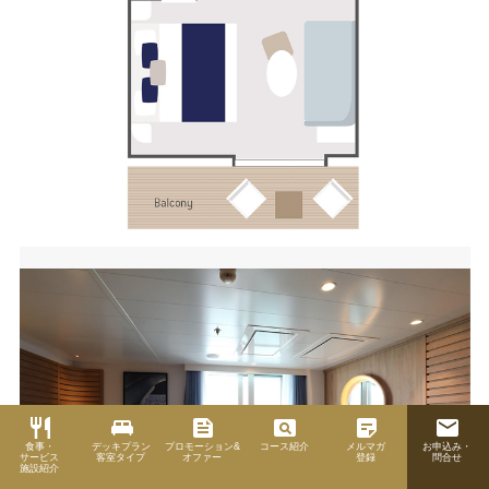
restaurant
king_bed
feed
pageview
sticky_note_2
email
食事・
デッキプラン
プロモーション&
コース紹介
メルマガ
お申込み・
サービス
客室タイプ
オファー
登録
問合せ
施設紹介