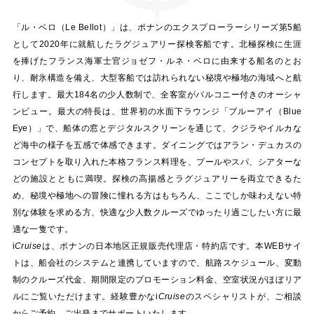
「ル・ベロ（Le Bellot）」は、ポナンのエクスプローラーシリーズ第5船
として2020年に就航したラグジュアリー探検客船です。北極探検に生涯
を捧げたフランス海軍士官ジョゼフ・ルネ・ベロに由来する船名のとお
り、耐氷構造を備え、大型客船では訪れられない秘境や極地の海域へと航
行します。最大184名の少人数制で、全客室がバルコニー付きのオーシャ
ンビュー。最大の特長は、世界初の水面下ラウンジ「ブルーアイ（Blue
Eye）」で、船体の窓とデジタルスクリーンを通じて、クジラやイルカな
ど海中の様子を五感で体感できます。ダイニングではアラン・デュカスの
コンセプトを取り入れた本格フランス料理を、プールやスパ、シアターな
どの施設とともに満喫。探検の高揚感とラグジュアリーを両立できるた
め、秘境や極地への冒険に憧れる方はもちろん、ここでしか味わえない特
別な体験を求める方、快適な少人数クルーズでゆったり過ごしたい方に最
適な一隻です。
i
Cruise
は、ポナンの日本地区正規販売代理店・特約店です。本WEBサイ
トは、船会社のシステムと連携していますので、航路スケジュール、変動
制のクルーズ代金、期間限定のプロモーション料金、空室状況がほぼリア
ルにご覧いただけます。経験豊かな
i
Cruise
のスペシャリストが、ご相談
からご予約、ご出発までサポートいたします。