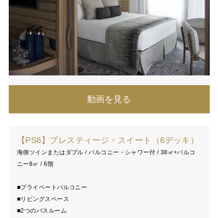
動画を見る
【PS6】プレスティージ・スイート（6デッキ）
海側ツインまたはダブル / バルコニー・シャワー付 / 38㎡+バルコ
ニー8㎡ / 6階
■プライベートバルコニー
■リビングスペース
■2つのバスルーム