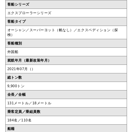
客船シリーズ
エクスプローラーシリーズ
客船タイプ
オーシャン／スーパーヨット（帆なし）／エクスペディション（探
検）
客船種別
外国船
就航年月（最新改装年月）
2021年07月（）
総トン数
9,900トン
全長／全幅
131メートル／18メートル
乗客定員／乗組員数
184名／110名
船籍