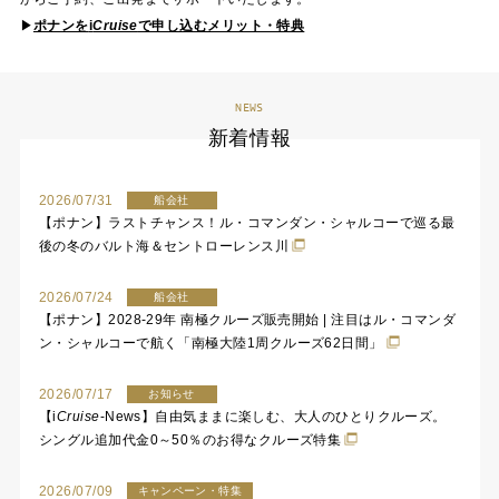
▶
ポナンを
i
Cruise
で申し込むメリット・特典
NEWS
新着情報
2026/07/31
船会社
【ポナン】ラストチャンス！ル・コマンダン・シャルコーで巡る最
後の冬のバルト海＆セントローレンス川
2026/07/24
船会社
【ポナン】2028-29年 南極クルーズ販売開始 | 注目はル・コマンダ
ン・シャルコーで航く「南極大陸1周クルーズ62日間」
2026/07/17
お知らせ
【
i
Cruise
-News】自由気ままに楽しむ、大人のひとりクルーズ。
シングル追加代金0～50％のお得なクルーズ特集
2026/07/09
キャンペーン・特集