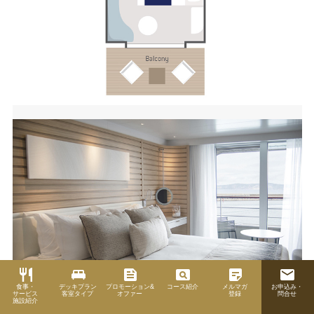
restaurant
king_bed
feed
pageview
sticky_note_2
email
食事・
デッキプラン
プロモーション&
コース紹介
メルマガ
お申込み・
サービス
客室タイプ
オファー
登録
問合せ
施設紹介