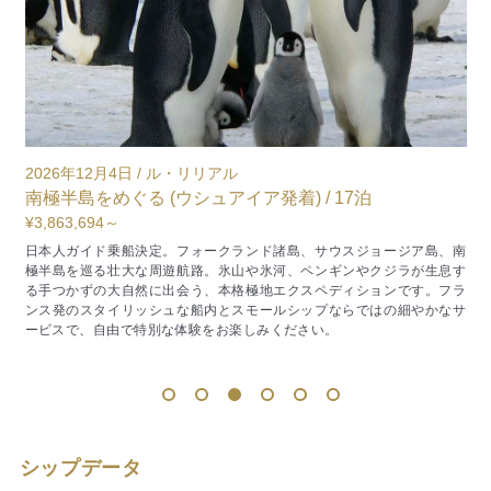
2026年12月4日 / ル・リリアル
2
0
南極半島をめぐる (ウシュアイア発着) / 17泊
¥3,863,694～
¥
日本人ガイド乗船決定。フォークランド諸島、サウスジョージア島、南
極半島を巡る壮大な周遊航路。氷山や氷河、ペンギンやクジラが生息す
ニ
る手つかずの大自然に出会う、本格極地エクスペディションです。フラ
ル
ンス発のスタイリッシュな船内とスモールシップならではの細やかなサ
の
ービスで、自由で特別な体験をお楽しみください。
楽
ま
1
2
3
4
5
6
シップデータ