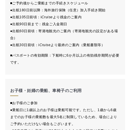
■ご予約後からご乗船までの手続きスケジュール
●出航180日前以降：海外旅行保険（任意）加入手続き開始
●出航105日前頃：
i
Cruise
より残金のご案内
●出航90日前まで：残金ご入金期日
●出航60日前頃：寄港地観光のご案内（寄港地観光の設定がある場
合）
●出航30日前頃：
i
Cruise
より最終のご案内（乗船書類等）
■パスポートの有効期限：下船時に6か月以上の有効残存期間が必要
です。
お子様・妊婦の乗船、車椅子のご利用
■お子様のご参加
●乗船日に1歳以上のお子様は乗船可能です。ただし、1歳から6歳
までのお子様の乗船数を最大5名に制限しているため、場合により
ご予約いただけない場合もございます。