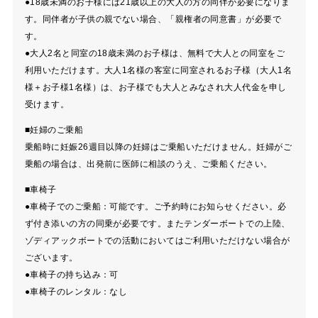
●18歳未満のお子様には21歳以上の大人の方の同伴が必要になりま
す。同伴者が子供の親でない場合、「親権者の同意書」が必要で
す。
●大人2名と同室の18歳未満のお子様は、無料で大人との同室をご
利用いただけます。大人1名様の客室に同室されるお子様（大人1名
様＋お子様1名様）は、お子様でも大人とみなされ大人代金を申し
受けます。
■妊婦のご乗船
乗船時に妊娠26週目以降の妊婦はご乗船いただけません。妊婦がご
乗船の場合は、出発前に医師に相談のうえ、ご乗船ください。
■車椅子
●車椅子でのご乗船：可能です。ご予約時にお知らせください。必
ず付き添いの方の同乗が必要です。またテンダーボートでの上陸、
ゾディアックボートでの活動においてはご利用いただけない場合が
ございます。
●車椅子の持ち込み：可
●車椅子のレンタル：なし