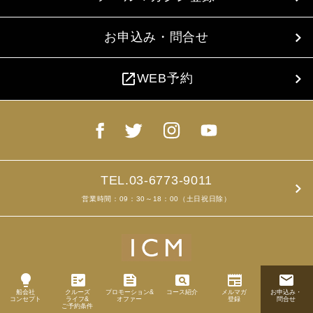
お申込み・問合せ
open_in_new
WEB予約
TEL.03-6773-9011
営業時間：09：30～18：00（土日祝日除）
lightbulb
fact_check
feed
pageview
newspaper
email
船会社
クルーズ
プロモーション&
コース紹介
メルマガ
お申込み・
Copyright ©2019
コンセプト
ライフ&
オファー
登録
問合せ
ICM Corp. All rights reserved.
ご予約条件