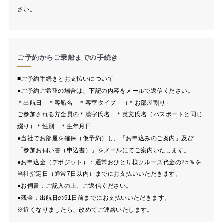
さい。
ご予約からご乗船までの手続き
■ご予約手続きとお支払いについて
●ご予約ご希望の場合は、下記の内容をメールで返信ください。
＊出航日 ＊客船名 ＊客室タイプ （＊お部屋割り）
ご参加される方全員の＊漢字氏名 ＊英文氏名（パスポートと同じ
綴り）＊性別 ＊生年月日
●当社でお部屋を確保（仮予約）し、「お申込みのご案内」及び
「参加お伺い書（申込書）」をメールにてご案内いたします。
●お申込金（デポジット）：通常おひとり様クルーズ代金の25％を
当社指定日（通常7日以内）までにお支払いいただきます。
●お伺書：ご記入の上、ご返信ください。
●残金：出航日の91日前までにお支払いいただきます。
※近くなりましたら、改めてご連絡いたします。