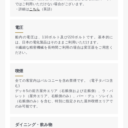
ではご利用いただけない場合がございます。
・詳細は
こちら
（英語）
電圧
船内の電圧は、110ボルト及び220ボルトです。基本的に
は、日本の電化製品はそのままご利用いただけます。
※繊細な精密機械を長時間ご利用の場合は変圧器をご用意く
ださい。
喫煙
全ての客室内はバルコニーを含め禁煙です。（電子タバコ含
む)
デッキ5の前方屋外エリア（右舷側および左舷側）、ラ・パ
レット（屋外エリア、右舷側のみ）、バー・デュ・ソレイユ
（右舷側のみ）を含む、特別に指定された屋外喫煙エリアで
のみ可能です。
ダイニング・飲み物