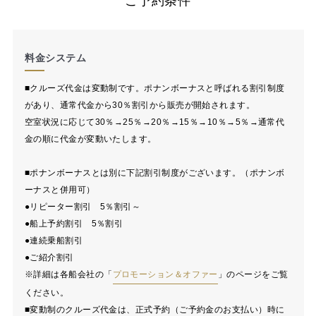
ご予約条件
料金システム
■クルーズ代金は変動制です。ポナンボーナスと呼ばれる割引制度
があり、通常代金から30％割引から販売が開始されます。
空室状況に応じて30％→25％→20％→15％→10％→5％→通常代
金の順に代金が変動いたします。
■ポナンボーナスとは別に下記割引制度がございます。（ポナンボ
ーナスと併用可）
●リピーター割引 5％割引～
●船上予約割引 5％割引
●連続乗船割引
●ご紹介割引
※詳細は各船会社の「
プロモーション＆オファー
」のページをご覧
ください。
■変動制のクルーズ代金は、正式予約（ご予約金のお支払い）時に