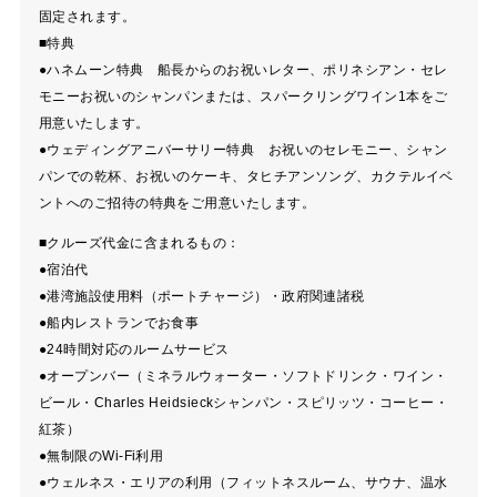
固定されます。
■特典
●ハネムーン特典 船長からのお祝いレター、ポリネシアン・セレ
モニーお祝いのシャンパンまたは、スパークリングワイン1本をご
用意いたします。
●ウェディングアニバーサリー特典 お祝いのセレモニー、シャン
パンでの乾杯、お祝いのケーキ、タヒチアンソング、カクテルイベ
ントへのご招待の特典をご用意いたします。
■クルーズ代金に含まれるもの：
●宿泊代
●港湾施設使用料（ポートチャージ）・政府関連諸税
●船内レストランでお食事
●24時間対応のルームサービス
●オープンバー（ミネラルウォーター・ソフトドリンク・ワイン・
ビール・Charles Heidsieckシャンパン・スピリッツ・コーヒー・
紅茶）
●無制限のWi-Fi利用
●ウェルネス・エリアの利用（フィットネスルーム、サウナ、温水