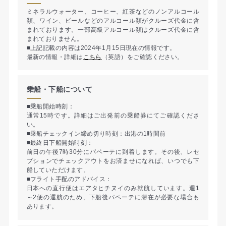
ミネラルウォーター、コーヒー、紅茶などのノンアルコール
類、ワイン、ビールなどのアルコール類がクルーズ代金に含
まれております。一部高級アルコール類はクルーズ代金に含
まれておりません。
■上記記載の内容は2024年1月15日現在の情報です。
最新の情報・詳細は
こちら
（英語）をご確認ください。
乗船・下船について
■乗船開始時刻：
通常15時です。詳細はご出発前の乗船券にてご確認くださ
い。
■乗船チェックイン締め切り時刻：出港の1時間前
■最終日下船開始時刻：
前日の午後7時30分にパペーテに到着します。その後、レセ
プションでチェックアウトをお済ませになれば、いつでも下
船していただけます。
■フライト手配のアドバイス：
日本への直行便はエアタヒチヌイのみ就航しています。週1
～2便の運航のため、下船後パペーテに滞在が必要な場合も
あります。