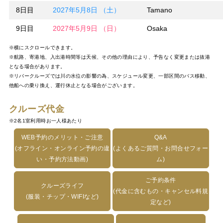
8日目
2027年5月8日 （土）
Tamano
9日目
2027年5月9日 （日）
Osaka
※横にスクロールできます。
※航路、寄港地、入出港時間等は天候、その他の理由により、予告なく変更または抜港
となる場合があります。
※リバークルーズでは川の水位の影響の為、スケジュール変更、一部区間のバス移動、
他船への乗り換え、運行休止となる場合がございます。
クルーズ代金
※2名1室利用時お一人様あたり
WEB予約のメリット・ご注意
Q&A
(オフライン・オンライン予約の違
(よくあるご質問・お問合せフォー
い・予約方法動画)
ム)
ご予約条件
クルーズライフ
(代金に含むもの・キャンセル料規
(服装・チップ・WIFIなど)
定など)