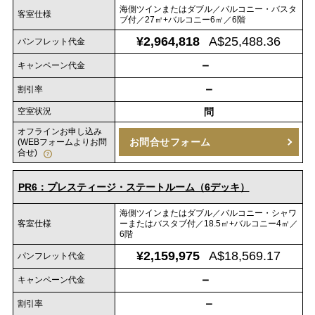
海側ツインまたはダブル／バルコニー・バスタ
客室仕様
ブ付／27㎡+バルコニー6㎡／6階
¥2,964,818
A$25,488.36
パンフレット代金
－
キャンペーン代金
－
割引率
空室状況
問
オフラインお申し込み
お問合せフォーム
(WEBフォームよりお問
合せ)
PR6：プレスティージ・ステートルーム（6デッキ）
海側ツインまたはダブル／バルコニー・シャワ
客室仕様
ーまたはバスタブ付／18.5㎡+バルコニー4㎡／
6階
¥2,159,975
A$18,569.17
パンフレット代金
－
キャンペーン代金
－
割引率