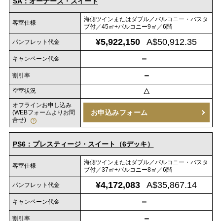
SA：オーナーズ・スイート
海側ツインまたはダブル／バルコニー・バスタ
客室仕様
ブ付／45㎡+バルコニー9㎡／6階
¥5,922,150
A$50,912.35
パンフレット代金
－
キャンペーン代金
－
割引率
空室状況
△
オフラインお申し込み
お申込みフォーム
(WEBフォームよりお問
合せ)
PS6：プレスティージ・スイート（6デッキ）
海側ツインまたはダブル／バルコニー・バスタ
客室仕様
ブ付／37㎡+バルコニー8㎡／6階
¥4,172,083
A$35,867.14
パンフレット代金
－
キャンペーン代金
－
割引率