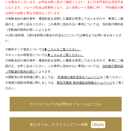
いる場合がございます。お申込み時に必ずご確認ください。また日本円表記は目安代金
となります。クルーズ代金は変動性となり、また為替レート変動に伴い、予約確定の際
は表示の金額と異なる場合もございます。
※各船会社の旅行条件・運送約款を説明した書面を用意しておりますので、事前にご確
認の上、お申し込みください。この条件に定めのない事項については、当社旅行業約款
（手配旅行契約の部）によります。
※1室1名利用、1室3名利用の場合の代金などについては弊社までお問い合わせくださ
い。
※船内チップ規定については
▶こちらをご覧ください。
※キャンセル料規定については
▶こちらをご覧ください。
※各船会社の旅行条件・運送約款を説明した書面を用意しておりますので、事前にご確
認の上、お申し込みください。この条件に定めのない事項については、
当社旅行業約款
（手配旅行契約の部）
によります。
※渡航先の安全情報に関しましては、
外務省の海外安全ホームページ
をご覧ください。
※各国の感染症情報に関しましては、
厚生労働省 海外感染症情報ホームページ
をご覧く
ださい。
コースについてのお問合せフォームはこちら
i
Style
「私スタイル」のラグジュアリー体験