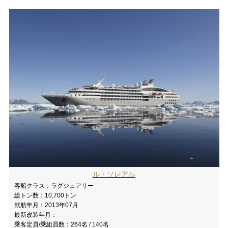
ル・ソレアル
客船クラス：
ラグジュアリー
総トン数：
10,700トン
就航年月：
2013年07月
最新改装年月：
乗客定員/乗組員数：
264名 / 140名