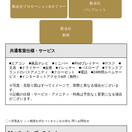
船会社
船会社プロモーション&オファー
パンフレット
船会社
動画
共通客室仕様・サービス
■エアコン ■液晶テレビ ■ミニバー ■iPodプレイヤー ■デスク ■
文具 ■ドライヤー ■金庫 ■ドレッサー ■バスローブ ■フランスブ
ランドのバスアメニティ ■クローゼット ■電話 ■24時間ルームサー
ビス ■インターネットアクセスwifi（無料）
※写真・見取り図はすべてイメージで、実際と異なる場合がございま
す。
※記載の仕様・サービス・アメニティ・特典は予告なく変更になる場合
がございます。
〇＝空室あり
△＝残室わずか
×＝キャンセル待ち
問＝お問合せ