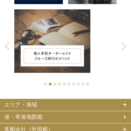
1
2
3
4
5
6
7
8
9
10
エリア・海域
港・寄港地図鑑
客船会社（外国船）