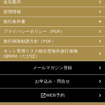
会社案内
採用情報
旅行条件書
プライバシーポリシー（PDF）
旅行保険勧誘方針（PDF）
ネット専用リスク細分型海外旅行保険
t@biho（たびほ）
メールマガジン登録
お申込み・問合せ
open_in_new
WEB予約