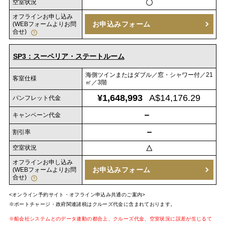
空室状況
〇
オフラインお申し込み
お申込みフォーム
(WEBフォームよりお問
合せ)
SP3：スーペリア・ステートルーム
海側ツインまたはダブル／窓・シャワー付／21
客室仕様
㎡／3階
¥1,648,993
A$14,176.29
パンフレット代金
－
キャンペーン代金
－
割引率
空室状況
△
オフラインお申し込み
お申込みフォーム
(WEBフォームよりお問
合せ)
<オンライン予約サイト・オフライン申込み共通のご案内>
※ポートチャージ・政府関連諸税はクルーズ代金に含まれております。
※船会社システムとのデータ連動の都合上、クルーズ代金、空室状況に誤差が生じるて