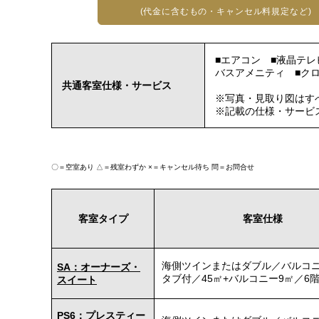
(代金に含むもの・キャンセル料規定など)
■エアコン ■液晶テレ
バスアメニティ ■クロ
共通客室仕様・サービス
※写真・見取り図はす
※記載の仕様・サービ
〇＝空室あり
△＝残室わずか
×＝キャンセル待ち
問＝お問合せ
客室タイプ
客室仕様
海側ツインまたはダブル／バルコ
SA：オーナーズ・
タブ付／45㎡+バルコニー9㎡／6
スイート
PS6：プレスティー