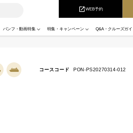
iCruise
open_in_new
WEB予約
パンフ・動画特集
特集・キャンペーン
Q&A・クルーズガイ
コースコード
PON-PS20270314-012