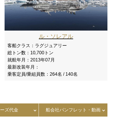
ル・ソレアル
客船クラス：
ラグジュアリー
総トン数：
10,700トン
就航年月：
2013年07月
最新改装年月：
乗客定員/乗組員数：
264名 / 140名
ーズ代金
船会社パンフレット・動画