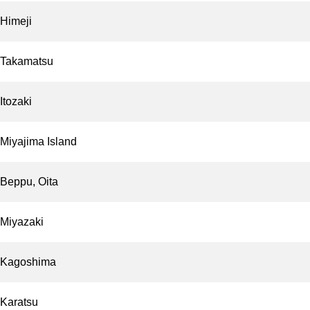
Himeji
Takamatsu
Itozaki
Miyajima Island
Beppu, Oita
Miyazaki
Kagoshima
Karatsu