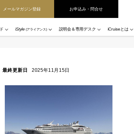
メールマガジン登録
お申込み・問合せ
ド
i
Style
説明会＆専用デスク
iCruiseとは
(アライアンス)
最終更新日
2025年11月15日