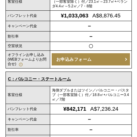
客室仕様
（一部客室除く）付／23.1㎡～23.7㎡+ベラン
ダ4.4㎡～5.2㎡／7・8階
¥1,033,063
A$8,876.45
パンフレット代金
－
キャンペーン代金
－
割引率
空室状況
〇
オフラインお申し込み
お申込みフォーム
(WEBフォームよりお問
合せ)
C：バルコニー・ステートルーム
海側ダブルまたはツイン／バルコニー・バスタ
客室仕様
ブ（一部客室除く）付／18.8㎡+バルコニー3.4
㎡／7階
¥842,171
A$7,236.24
パンフレット代金
－
キャンペーン代金
－
割引率