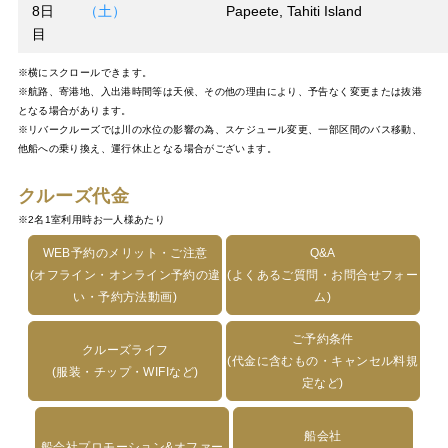
8日
（土）
Papeete, Tahiti Island
目
※横にスクロールできます。
※航路、寄港地、入出港時間等は天候、その他の理由により、予告なく変更または抜港
となる場合があります。
※リバークルーズでは川の水位の影響の為、スケジュール変更、一部区間のバス移動、
他船への乗り換え、運行休止となる場合がございます。
クルーズ代金
※2名1室利用時お一人様あたり
WEB予約のメリット・ご注意
Q&A
(オフライン・オンライン予約の違
(よくあるご質問・お問合せフォー
い・予約方法動画)
ム)
ご予約条件
クルーズライフ
(代金に含むもの・キャンセル料規
(服装・チップ・WIFIなど)
定など)
船会社
船会社プロモーション&オファー