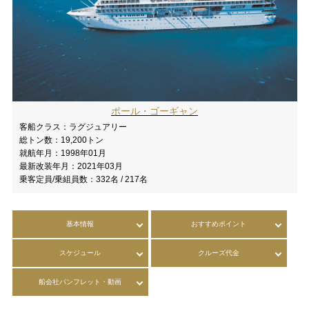
ポール・ゴーギャン
客船クラス：
ラグジュアリー
総トン数：
19,200トン
就航年月：
1998年01月
最新改装年月：
2021年03月
乗客定員/乗組員数：
332名 / 217名
基本情報
おすすめポイント
スケジュール
クルーズ代金
船会社パンフレット・動画