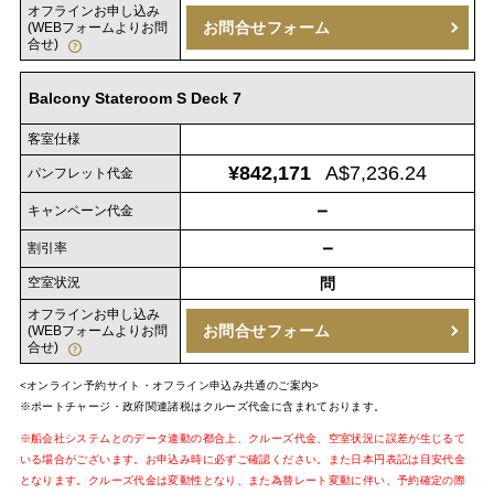
オフラインお申し込み
お問合せフォーム
(WEBフォームよりお問
合せ)
Balcony Stateroom S Deck 7
客室仕様
¥842,171
A$7,236.24
パンフレット代金
－
キャンペーン代金
－
割引率
空室状況
問
オフラインお申し込み
お問合せフォーム
(WEBフォームよりお問
合せ)
<オンライン予約サイト・オフライン申込み共通のご案内>
※ポートチャージ・政府関連諸税はクルーズ代金に含まれております。
※船会社システムとのデータ連動の都合上、クルーズ代金、空室状況に誤差が生じるて
いる場合がございます。お申込み時に必ずご確認ください。また日本円表記は目安代金
となります。クルーズ代金は変動性となり、また為替レート変動に伴い、予約確定の際