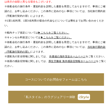
は表示の金額と異なる場合もございます。
※各船会社の旅行条件・運送約款を説明した書面を用意しておりますので、事前にご確
認の上、お申し込みください。この条件に定めのない事項については、当社旅行業約款
（手配旅行契約の部）によります。
※1室1名利用、1室3名利用の場合の代金などについては弊社までお問い合わせくださ
い。
※船内チップ規定については
▶こちらをご覧ください。
※キャンセル料規定については
▶こちらをご覧ください。
※各船会社の旅行条件・運送約款を説明した書面を用意しておりますので、事前にご確
認の上、お申し込みください。この条件に定めのない事項については、
当社旅行業約款
（手配旅行契約の部）
によります。
※渡航先の安全情報に関しましては、
外務省の海外安全ホームページ
をご覧ください。
※各国の感染症情報に関しましては、
厚生労働省 海外感染症情報ホームページ
をご覧く
ださい。
コースについてのお問合せフォームはこちら
i
Style
「私スタイル」のラグジュアリー体験