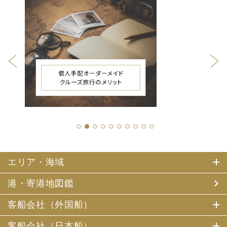
1
2
3
4
5
6
7
8
9
10
エリア・海域
港・寄港地図鑑
客船会社（外国船）
客船会社（日本船）