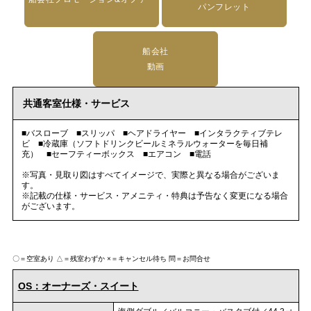
パンフレット
船会社
動画
共通客室仕様・サービス
■バスローブ ■スリッパ ■ヘアドライヤー ■インタラクティブテレ
ビ ■冷蔵庫（ソフトドリンクビールミネラルウォーターを毎日補
充） ■セーフティーボックス ■エアコン ■電話
※写真・見取り図はすべてイメージで、実際と異なる場合がございま
す。
※記載の仕様・サービス・アメニティ・特典は予告なく変更になる場合
がございます。
〇＝空室あり
△＝残室わずか
×＝キャンセル待ち
問＝お問合せ
OS：オーナーズ・スイート