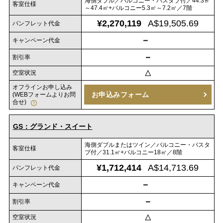
海側ダブル／バルコニー・バスタブ付／44.3㎡
客室仕様
～47.4㎡+バルコニー5.3㎡～7.2㎡／7階
¥2,270,119
A$19,505.69
パンフレット代金
－
キャンペーン代金
－
割引率
空室状況
△
オフラインお申し込み
お申込みフォーム
(WEBフォームよりお問
合せ)
GS：グランド・スイート
海側ダブルまたはツイン／バルコニー・バスタ
客室仕様
ブ付／31.1㎡+バルコニー18㎡／8階
¥1,712,414
A$14,713.69
パンフレット代金
－
キャンペーン代金
－
割引率
空室状況
△