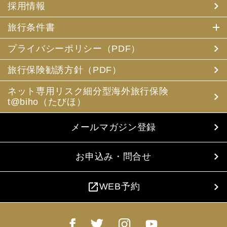
採用情報
旅行条件書
プライバシーポリシー（PDF）
旅行保険勧誘方針（PDF）
ネット専用リスク細分型海外旅行保険
t@biho（たびほ）
メールマガジン登録
お申込み・問合せ
open_in_new
WEB予約