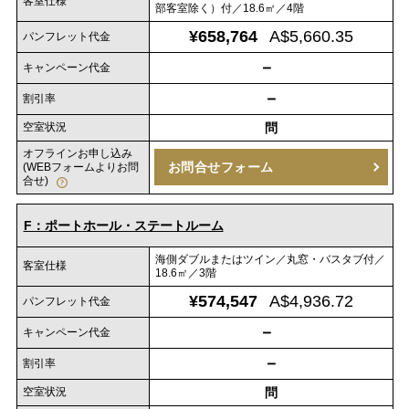
客室仕様
部客室除く）付／18.6㎡／4階
¥658,764
A$5,660.35
パンフレット代金
－
キャンペーン代金
－
割引率
空室状況
問
オフラインお申し込み
お問合せフォーム
(WEBフォームよりお問
合せ)
F：ポートホール・ステートルーム
海側ダブルまたはツイン／丸窓・バスタブ付／
客室仕様
18.6㎡／3階
¥574,547
A$4,936.72
パンフレット代金
－
キャンペーン代金
－
割引率
空室状況
問