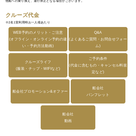
他船への乗り換え、運行休止となる場合がございます。
クルーズ代金
※2名1室利用時お一人様あたり
WEB予約のメリット・ご注意
Q&A
(オフライン・オンライン予約の違
(よくあるご質問・お問合せフォー
い・予約方法動画)
ム)
ご予約条件
クルーズライフ
(代金に含むもの・キャンセル料規
(服装・チップ・WIFIなど)
定など)
船会社
船会社プロモーション&オファー
パンフレット
船会社
動画