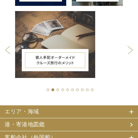
1
2
3
4
5
6
7
8
9
10
エリア・海域
港・寄港地図鑑
客船会社（外国船）