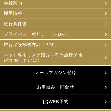
会社案内
採用情報
旅行条件書
プライバシーポリシー（PDF）
旅行保険勧誘方針（PDF）
ネット専用リスク細分型海外旅行保険
t@biho（たびほ）
メールマガジン登録
お申込み・問合せ
open_in_new
WEB予約