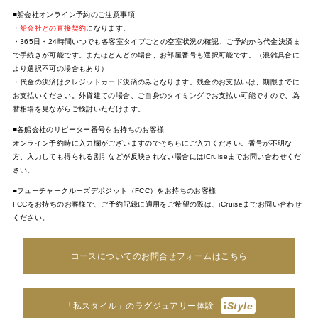
■船会社オンライン予約のご注意事項
・
船会社との直接契約
になります。
・365日・24時間いつでも各客室タイプごとの空室状況の確認、ご予約から代金決済ま
で手続きが可能です。またほとんどの場合、お部屋番号も選択可能です。（混雑具合に
より選択不可の場合もあり）
・代金の決済はクレジットカード決済のみとなります。残金のお支払いは、期限までに
お支払いください。外貨建ての場合、ご自身のタイミングでお支払い可能ですので、為
替相場を見ながらご検討いただけます。
■各船会社のリピーター番号をお持ちのお客様
オンライン予約時に入力欄がございますのでそちらにご入力ください。番号が不明な
方、入力しても得られる割引などが反映されない場合にはiCruiseまでお問い合わせくだ
さい。
■フューチャークルーズデポジット（FCC）をお持ちのお客様
FCCをお持ちのお客様で、ご予約記録に適用をご希望の際は、iCruiseまでお問い合わせ
ください。
コースについてのお問合せフォームはこちら
i
Style
「私スタイル」のラグジュアリー体験