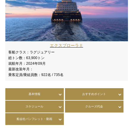
エクスプローラⅡ
客船クラス：
ラグジュアリー
総トン数：
63,900トン
就航年月：
2024年09月
最新改装年月：
乗客定員/乗組員数：
922名 / 735名
基本情報
おすすめポイント
スケジュール
クルーズ代金
船会社パンフレット・動画