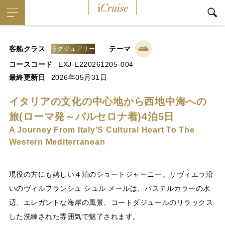
iCruise
客船クラス
テーマ
ラグジュアリー
コースコード
EXJ-E220261205-004
最終更新日
2026年05月31日
イタリアの文化の中心地から西地中海への
旅(ローマ発～バルセロナ着)4泊5日
A Journey From Italy’S Cultural Heart To The
Western Mediterranean
現役の方にも嬉しい４泊のショートジャーニー。リヴィエラ沿
いのヴィルフランシュ シュル メールは、パステルカラーの水
辺、エレガントな海岸の風景、コートダジュールのリラックス
した洗練された雰囲気で魅了されます。