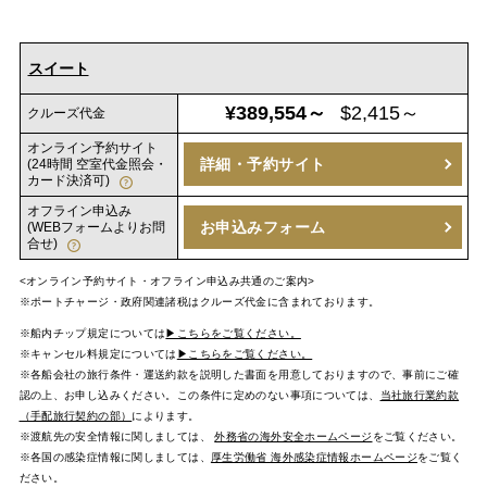
スイート
¥389,554～
$2,415～
クルーズ代金
オンライン予約サイト
詳細・予約サイト
(24時間 空室代金照会・
カード決済可)
オフライン申込み
お申込みフォーム
(WEBフォームよりお問
合せ)
<オンライン予約サイト・オフライン申込み共通のご案内>
※ポートチャージ・政府関連諸税はクルーズ代金に含まれております。
※船内チップ規定については
▶こちらをご覧ください。
※キャンセル料規定については
▶こちらをご覧ください。
※各船会社の旅行条件・運送約款を説明した書面を用意しておりますので、事前にご確
認の上、お申し込みください。この条件に定めのない事項については、
当社旅行業約款
（手配旅行契約の部）
によります。
※渡航先の安全情報に関しましては、
外務省の海外安全ホームページ
をご覧ください。
※各国の感染症情報に関しましては、
厚生労働省 海外感染症情報ホームページ
をご覧く
ださい。