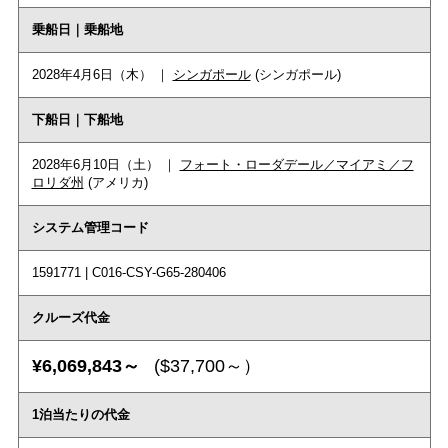
乗船日｜乗船地
2028年4月6日（木） ｜
シンガポール
(シンガポール)
下船日｜下船地
2028年6月10日（土） ｜
フォート・ローダデール／マイアミ／フ
ロリダ州
(アメリカ)
システム管理コード
1591771 | C016-CSY-G65-280406
クルーズ代金
¥6,069,843～
($37,700～）
1泊当たりの代金