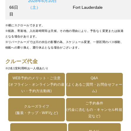
2028年6月10日
66日
（土）
Fort Lauderdale
目
※横にスクロールできます。
※航路、寄港地、入出港時間等は天候、その他の理由により、予告なく変更または抜港
となる場合があります。
※リバークルーズでは川の水位の影響の為、スケジュール変更、一部区間のバス移動、
他船への乗り換え、運行休止となる場合がございます。
クルーズ代金
※2名1室利用時お一人様あたり
WEB予約のメリット・ご注意
Q&A
(オフライン・オンライン予約の違
(よくあるご質問・お問合せフォー
い・予約方法動画)
ム)
ご予約条件
クルーズライフ
(代金に含むもの・キャンセル料規
(服装・チップ・WIFIなど)
定など)