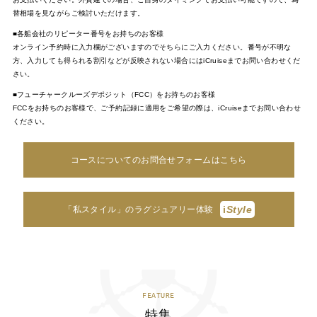
替相場を見ながらご検討いただけます。
■各船会社のリピーター番号をお持ちのお客様
オンライン予約時に入力欄がございますのでそちらにご入力ください。番号が不明な
方、入力しても得られる割引などが反映されない場合にはiCruiseまでお問い合わせくだ
さい。
■フューチャークルーズデポジット（FCC）をお持ちのお客様
FCCをお持ちのお客様で、ご予約記録に適用をご希望の際は、iCruiseまでお問い合わせ
ください。
コースについてのお問合せフォームはこちら
i
Style
「私スタイル」のラグジュアリー体験
FEATURE
特集