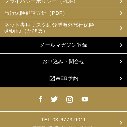
プライバシーポリシー（PDF）
旅行保険勧誘方針（PDF）
ネット専用リスク細分型海外旅行保険
t@biho（たびほ）
メールマガジン登録
お申込み・問合せ
open_in_new
WEB予約
TEL.03-6773-9011