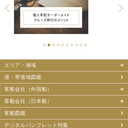
1
2
3
4
5
6
7
8
9
10
エリア・海域
港・寄港地図鑑
客船会社（外国船）
客船会社（日本船）
客船図鑑
デジタルパンフレット特集