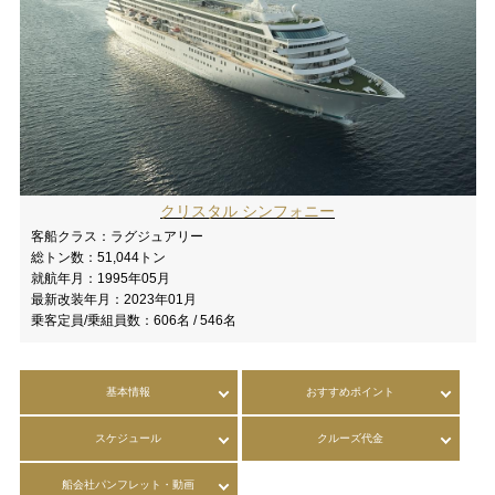
クリスタル シンフォニー
客船クラス：
ラグジュアリー
総トン数：
51,044トン
就航年月：
1995年05月
最新改装年月：
2023年01月
乗客定員/乗組員数：
606名 / 546名
基本情報
おすすめポイント
スケジュール
クルーズ代金
船会社パンフレット・動画