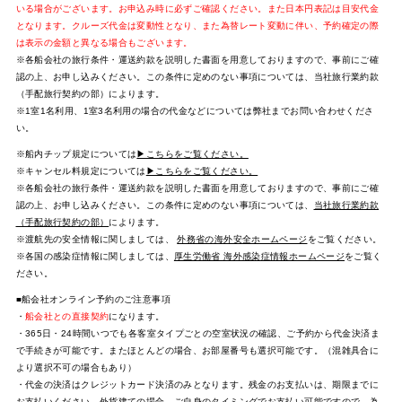
いる場合がございます。お申込み時に必ずご確認ください。また日本円表記は目安代金
となります。クルーズ代金は変動性となり、また為替レート変動に伴い、予約確定の際
は表示の金額と異なる場合もございます。
※各船会社の旅行条件・運送約款を説明した書面を用意しておりますので、事前にご確
認の上、お申し込みください。この条件に定めのない事項については、当社旅行業約款
（手配旅行契約の部）によります。
※1室1名利用、1室3名利用の場合の代金などについては弊社までお問い合わせくださ
い。
※船内チップ規定については
▶こちらをご覧ください。
※キャンセル料規定については
▶こちらをご覧ください。
※各船会社の旅行条件・運送約款を説明した書面を用意しておりますので、事前にご確
認の上、お申し込みください。この条件に定めのない事項については、
当社旅行業約款
（手配旅行契約の部）
によります。
※渡航先の安全情報に関しましては、
外務省の海外安全ホームページ
をご覧ください。
※各国の感染症情報に関しましては、
厚生労働省 海外感染症情報ホームページ
をご覧く
ださい。
■船会社オンライン予約のご注意事項
・
船会社との直接契約
になります。
・365日・24時間いつでも各客室タイプごとの空室状況の確認、ご予約から代金決済ま
で手続きが可能です。またほとんどの場合、お部屋番号も選択可能です。（混雑具合に
より選択不可の場合もあり）
・代金の決済はクレジットカード決済のみとなります。残金のお支払いは、期限までに
お支払いください。外貨建ての場合、ご自身のタイミングでお支払い可能ですので、為