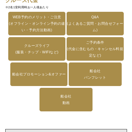
クルーズ代金
※2名1室利用時お一人様あたり
WEB予約のメリット・ご注意
Q&A
(オフライン・オンライン予約の違
(よくあるご質問・お問合せフォー
い・予約方法動画)
ム)
ご予約条件
クルーズライフ
(代金に含むもの・キャンセル料規
(服装・チップ・WIFIなど)
定など)
船会社
船会社プロモーション&オファー
パンフレット
船会社
動画