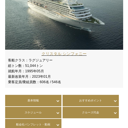
クリスタル シンフォニー
客船クラス：
ラグジュアリー
総トン数：
51,044トン
就航年月：
1995年05月
最新改装年月：
2023年01月
乗客定員/乗組員数：
606名 / 546名
基本情報
おすすめポイント
スケジュール
クルーズ代金
船会社パンフレット・動画