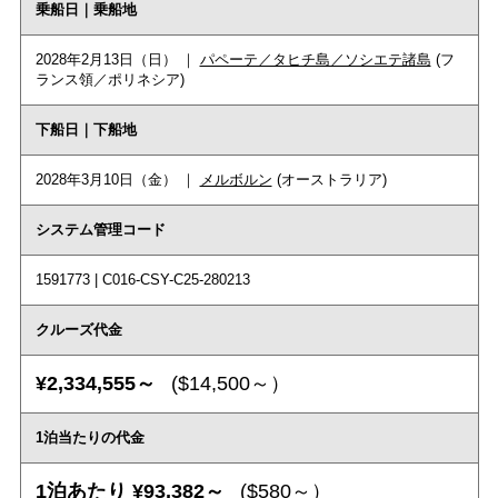
乗船日｜乗船地
2028年2月13日（日） ｜
パペーテ／タヒチ島／ソシエテ諸島
(フ
ランス領／ポリネシア)
下船日｜下船地
2028年3月10日（金） ｜
メルボルン
(オーストラリア)
システム管理コード
1591773 | C016-CSY-C25-280213
クルーズ代金
¥2,334,555～
($14,500～）
1泊当たりの代金
1泊あたり ¥93,382～
($580～）