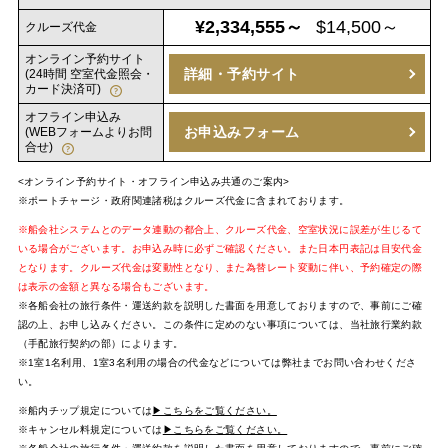
¥2,334,555～
$14,500～
クルーズ代金
オンライン予約サイト
詳細・予約サイト
(24時間 空室代金照会・
カード決済可)
オフライン申込み
お申込みフォーム
(WEBフォームよりお問
合せ)
<オンライン予約サイト・オフライン申込み共通のご案内>
※ポートチャージ・政府関連諸税はクルーズ代金に含まれております。
※船会社システムとのデータ連動の都合上、クルーズ代金、空室状況に誤差が生じるて
いる場合がございます。お申込み時に必ずご確認ください。また日本円表記は目安代金
となります。クルーズ代金は変動性となり、また為替レート変動に伴い、予約確定の際
は表示の金額と異なる場合もございます。
※各船会社の旅行条件・運送約款を説明した書面を用意しておりますので、事前にご確
認の上、お申し込みください。この条件に定めのない事項については、当社旅行業約款
（手配旅行契約の部）によります。
※1室1名利用、1室3名利用の場合の代金などについては弊社までお問い合わせくださ
い。
※船内チップ規定については
▶こちらをご覧ください。
※キャンセル料規定については
▶こちらをご覧ください。