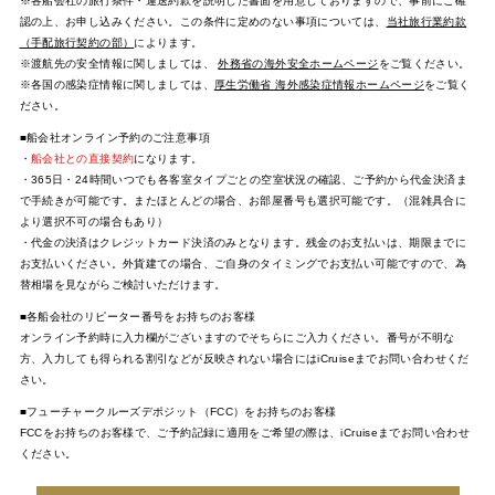
※各船会社の旅行条件・運送約款を説明した書面を用意しておりますので、事前にご確
認の上、お申し込みください。この条件に定めのない事項については、
当社旅行業約款
（手配旅行契約の部）
によります。
※渡航先の安全情報に関しましては、
外務省の海外安全ホームページ
をご覧ください。
※各国の感染症情報に関しましては、
厚生労働省 海外感染症情報ホームページ
をご覧く
ださい。
■船会社オンライン予約のご注意事項
・
船会社との直接契約
になります。
・365日・24時間いつでも各客室タイプごとの空室状況の確認、ご予約から代金決済ま
で手続きが可能です。またほとんどの場合、お部屋番号も選択可能です。（混雑具合に
より選択不可の場合もあり）
・代金の決済はクレジットカード決済のみとなります。残金のお支払いは、期限までに
お支払いください。外貨建ての場合、ご自身のタイミングでお支払い可能ですので、為
替相場を見ながらご検討いただけます。
■各船会社のリピーター番号をお持ちのお客様
オンライン予約時に入力欄がございますのでそちらにご入力ください。番号が不明な
方、入力しても得られる割引などが反映されない場合にはiCruiseまでお問い合わせくだ
さい。
■フューチャークルーズデポジット（FCC）をお持ちのお客様
FCCをお持ちのお客様で、ご予約記録に適用をご希望の際は、iCruiseまでお問い合わせ
ください。