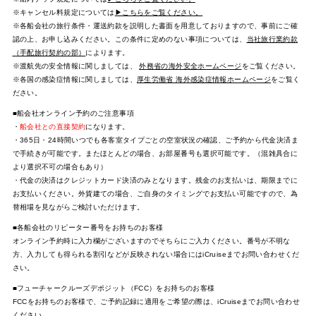
※キャンセル料規定については
▶こちらをご覧ください。
※各船会社の旅行条件・運送約款を説明した書面を用意しておりますので、事前にご確
認の上、お申し込みください。この条件に定めのない事項については、
当社旅行業約款
（手配旅行契約の部）
によります。
※渡航先の安全情報に関しましては、
外務省の海外安全ホームページ
をご覧ください。
※各国の感染症情報に関しましては、
厚生労働省 海外感染症情報ホームページ
をご覧く
ださい。
■船会社オンライン予約のご注意事項
・
船会社との直接契約
になります。
・365日・24時間いつでも各客室タイプごとの空室状況の確認、ご予約から代金決済ま
で手続きが可能です。またほとんどの場合、お部屋番号も選択可能です。（混雑具合に
より選択不可の場合もあり）
・代金の決済はクレジットカード決済のみとなります。残金のお支払いは、期限までに
お支払いください。外貨建ての場合、ご自身のタイミングでお支払い可能ですので、為
替相場を見ながらご検討いただけます。
■各船会社のリピーター番号をお持ちのお客様
オンライン予約時に入力欄がございますのでそちらにご入力ください。番号が不明な
方、入力しても得られる割引などが反映されない場合にはiCruiseまでお問い合わせくだ
さい。
■フューチャークルーズデポジット（FCC）をお持ちのお客様
FCCをお持ちのお客様で、ご予約記録に適用をご希望の際は、iCruiseまでお問い合わせ
ください。