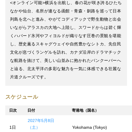
<オンライン可能>横浜を出航し、春の花が咲き誇るひたち
なかや仙台、名所が連なる函館・青森・釧路を巡って日本
列島を北へと進み、やがてコディアックで野生動物と出会
いながらアラスカの大地へ上陸し、スワードからは碧く輝
くハバード氷河やフィヨルドが織りなす圧巻の景観を堪能
し、歴史薫るスキャグウェイや自然豊かなシトカ、先住民
文化が息づくランゲルを訪れ、カナダ沿岸のドラマチック
な航路を抜けて、美しい山並みに抱かれたバンクーバーへ
と辿る、北太平洋の多彩な魅力を一気に体感できる壮麗な
片道クルーズです。
スケジュール
日次
日付
寄港地（国名）
2027年5月8日
1日
（土）
Yokohama (Tokyo)