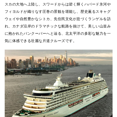
スカの大地へ上陸し、スワードからは碧く輝くハバード氷河や
フィヨルドが織りなす圧巻の景観を堪能し、歴史薫るスキャグ
ウェイや自然豊かなシトカ、先住民文化が息づくランゲルを訪
れ、カナダ沿岸のドラマチックな航路を抜けて、美しい山並み
に抱かれたバンクーバーへと辿る、北太平洋の多彩な魅力を一
気に体感できる壮麗な片道クルーズです。