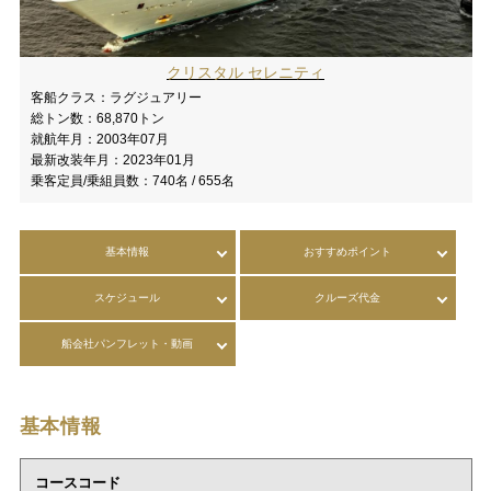
クリスタル セレニティ
客船クラス：
ラグジュアリー
総トン数：
68,870トン
就航年月：
2003年07月
最新改装年月：
2023年01月
乗客定員/乗組員数：
740名 / 655名
基本情報
おすすめポイント
スケジュール
クルーズ代金
船会社パンフレット・動画
基本情報
コースコード