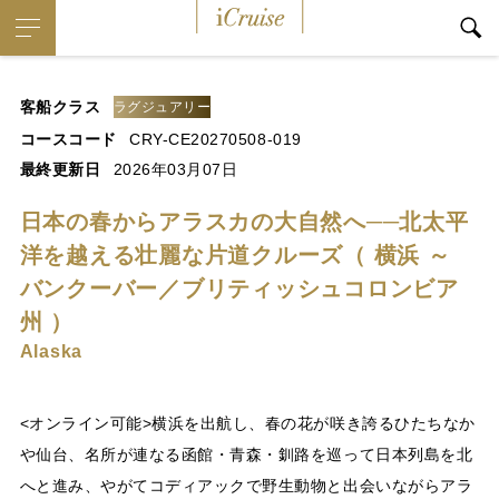
iCruise
客船クラス
ラグジュアリー
コースコード
CRY-CE20270508-019
最終更新日
2026年03月07日
日本の春からアラスカの大自然へ──北太平
洋を越える壮麗な片道クルーズ（ 横浜 ～
バンクーバー／ブリティッシュコロンビア
州 ）
Alaska
<オンライン可能>横浜を出航し、春の花が咲き誇るひたちなか
や仙台、名所が連なる函館・青森・釧路を巡って日本列島を北
へと進み、やがてコディアックで野生動物と出会いながらアラ