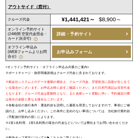
アウトサイド（窓付）
¥1,441,421～
$8,900～
クルーズ代金
オンライン予約サイト
詳細・予約サイト
(24時間 空室代金照会・
カード決済可)
オフライン申込み
お申込みフォーム
(WEBフォームよりお問
合せ)
<オンライン予約サイト・オフライン申込み共通のご案内>
※ポートチャージ・政府関連諸税はクルーズ代金に含まれております。
※船会社システムとのデータ連動の都合上、クルーズ代金、空室状況に誤差が生じるて
いる場合がございます。お申込み時に必ずご確認ください。また日本円表記は目安代金
となります。クルーズ代金は変動性となり、また為替レート変動に伴い、予約確定の際
は表示の金額と異なる場合もございます。
※各船会社の旅行条件・運送約款を説明した書面を用意しておりますので、事前にご確
認の上、お申し込みください。この条件に定めのない事項については、当社旅行業約款
（手配旅行契約の部）によります。
※1室1名利用、1室3名利用の場合の代金などについては弊社までお問い合わせくださ
い。
※船内チップ規定については
▶こちらをご覧ください。