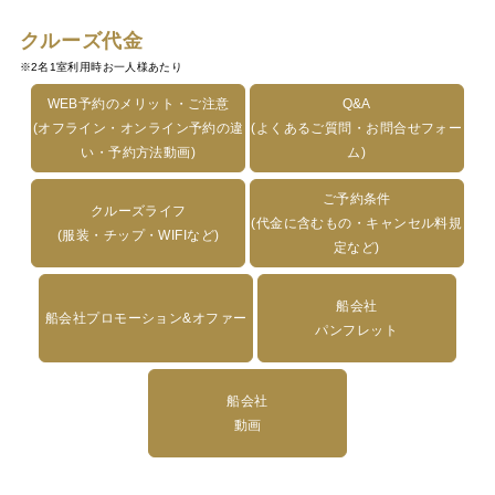
クルーズ代金
※2名1室利用時お一人様あたり
WEB予約のメリット・ご注意
Q&A
(オフライン・オンライン予約の違
(よくあるご質問・お問合せフォー
い・予約方法動画)
ム)
ご予約条件
クルーズライフ
(代金に含むもの・キャンセル料規
(服装・チップ・WIFIなど)
定など)
船会社
船会社プロモーション&オファー
パンフレット
船会社
動画