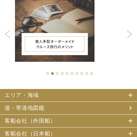
1
2
3
4
5
6
7
8
9
10
エリア・海域
港・寄港地図鑑
客船会社（外国船）
客船会社（日本船）