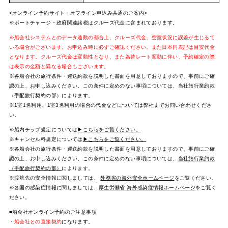
<オンライン予約サイト・オフライン申込み共通のご案内>
※ポートチャージ・政府関連諸税はクルーズ代金に含まれております。
※船会社システムとのデータ連動の都合上、クルーズ代金、空室状況に誤差が生じるて
いる場合がございます。お申込み時に必ずご確認ください。また日本円表記は目安代金
となります。クルーズ代金は変動性となり、また為替レート変動に伴い、予約確定の際
は表示の金額と異なる場合もございます。
※各船会社の旅行条件・運送約款を説明した書面を用意しておりますので、事前にご確
認の上、お申し込みください。この条件に定めのない事項については、当社旅行業約款
（手配旅行契約の部）によります。
※1室1名利用、1室3名利用の場合の代金などについては弊社までお問い合わせくださ
い。
※船内チップ規定については
▶こちらをご覧ください。
※キャンセル料規定については
▶こちらをご覧ください。
※各船会社の旅行条件・運送約款を説明した書面を用意しておりますので、事前にご確
認の上、お申し込みください。この条件に定めのない事項については、
当社旅行業約款
（手配旅行契約の部）
によります。
※渡航先の安全情報に関しましては、
外務省の海外安全ホームページ
をご覧ください。
※各国の感染症情報に関しましては、
厚生労働省 海外感染症情報ホームページ
をご覧く
ださい。
■船会社オンライン予約のご注意事項
・
船会社との直接契約
になります。