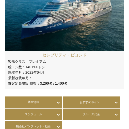
セレブリティ・ビヨンド
客船クラス：
プレミアム
総トン数：
140,600トン
就航年月：
2022年04月
最新改装年月：
乗客定員/乗組員数：
3,260名 / 1,400名
基本情報
おすすめポイント
スケジュール
クルーズ代金
船会社パンフレット・動画