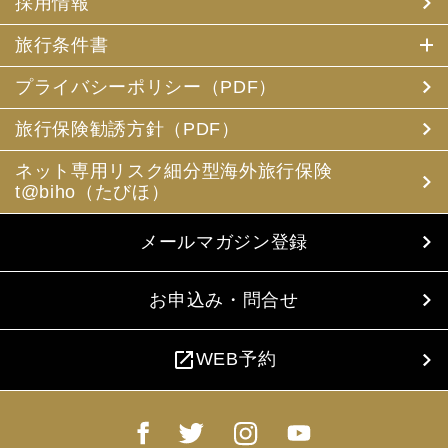
採用情報
旅行条件書
プライバシーポリシー（PDF）
旅行保険勧誘方針（PDF）
ネット専用リスク細分型海外旅行保険
t@biho（たびほ）
メールマガジン登録
お申込み・問合せ
open_in_new
WEB予約