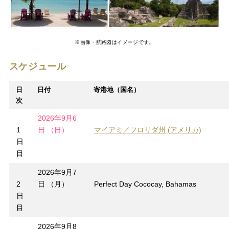
※画像・航路図はイメージです。
スケジュール
日
日付
寄港地（国名）
次
2026年9月6
1
日 （日）
マイアミ／フロリダ州 (アメリカ)
日
目
2026年9月7
2
日 （月）
Perfect Day Cococay, Bahamas
日
目
2026年9月8