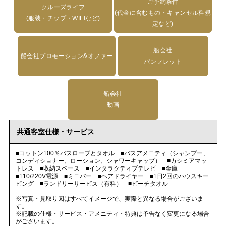
ご予約条件
クルーズライフ
(代金に含むもの・キャンセル料規
(服装・チップ・WIFIなど)
定など)
船会社
船会社プロモーション&オファー
パンフレット
船会社
動画
共通客室仕様・サービス
■コットン100％バスローブとタオル ■バスアメニティ（シャンプー、
コンディショナー、ローション、シャワーキャップ） ■カシミアマッ
トレス ■収納スペース ■インタラクティブテレビ ■金庫
■110/220V電源 ■ミニバー ■ヘアドライヤー ■1日2回のハウスキー
ピング ■ランドリーサービス（有料） ■ビーチタオル
※写真・見取り図はすべてイメージで、実際と異なる場合がございま
す。
※記載の仕様・サービス・アメニティ・特典は予告なく変更になる場合
がございます。