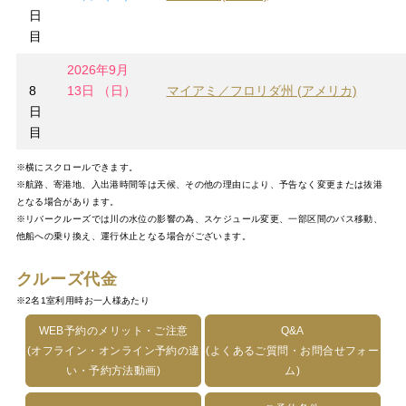
日
目
2026年9月
8
13日 （日）
マイアミ／フロリダ州 (アメリカ)
日
目
※横にスクロールできます。
※航路、寄港地、入出港時間等は天候、その他の理由により、予告なく変更または抜港
となる場合があります。
※リバークルーズでは川の水位の影響の為、スケジュール変更、一部区間のバス移動、
他船への乗り換え、運行休止となる場合がございます。
クルーズ代金
※2名1室利用時お一人様あたり
WEB予約のメリット・ご注意
Q&A
(オフライン・オンライン予約の違
(よくあるご質問・お問合せフォー
い・予約方法動画)
ム)