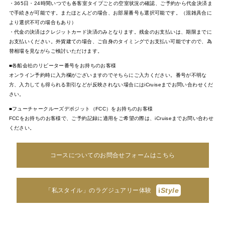
・365日・24時間いつでも各客室タイプごとの空室状況の確認、ご予約から代金決済ま
で手続きが可能です。またほとんどの場合、お部屋番号も選択可能です。（混雑具合に
より選択不可の場合もあり）
・代金の決済はクレジットカード決済のみとなります。残金のお支払いは、期限までに
お支払いください。外貨建ての場合、ご自身のタイミングでお支払い可能ですので、為
替相場を見ながらご検討いただけます。
■各船会社のリピーター番号をお持ちのお客様
オンライン予約時に入力欄がございますのでそちらにご入力ください。番号が不明な
方、入力しても得られる割引などが反映されない場合にはiCruiseまでお問い合わせくだ
さい。
■フューチャークルーズデポジット（FCC）をお持ちのお客様
FCCをお持ちのお客様で、ご予約記録に適用をご希望の際は、iCruiseまでお問い合わせ
ください。
コースについてのお問合せフォームはこちら
i
Style
「私スタイル」のラグジュアリー体験