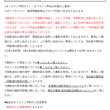
<オンライン予約サイト・オフライン申込み共通のご案内>
※ポートチャージ・政府関連諸税はクルーズ代金に含まれております。
※船会社システムとのデータ連動の都合上、クルーズ代金、空室状況に誤差が生じるて
いる場合がございます。お申込み時に必ずご確認ください。また日本円表記は目安代金
となります。クルーズ代金は変動性となり、また為替レート変動に伴い、予約確定の際
は表示の金額と異なる場合もございます。
※各船会社の旅行条件・運送約款を説明した書面を用意しておりますので、事前にご確
認の上、お申し込みください。この条件に定めのない事項については、当社旅行業約款
（手配旅行契約の部）によります。
※1室1名利用、1室3名利用の場合の代金などについては弊社までお問い合わせくださ
い。
※船内チップ規定については
▶こちらをご覧ください。
※キャンセル料規定については
▶こちらをご覧ください。
※各船会社の旅行条件・運送約款を説明した書面を用意しておりますので、事前にご確
認の上、お申し込みください。この条件に定めのない事項については、
当社旅行業約款
（手配旅行契約の部）
によります。
※渡航先の安全情報に関しましては、
外務省の海外安全ホームページ
をご覧ください。
※各国の感染症情報に関しましては、
厚生労働省 海外感染症情報ホームページ
をご覧く
ださい。
■船会社オンライン予約のご注意事項
・
船会社との直接契約
になります。