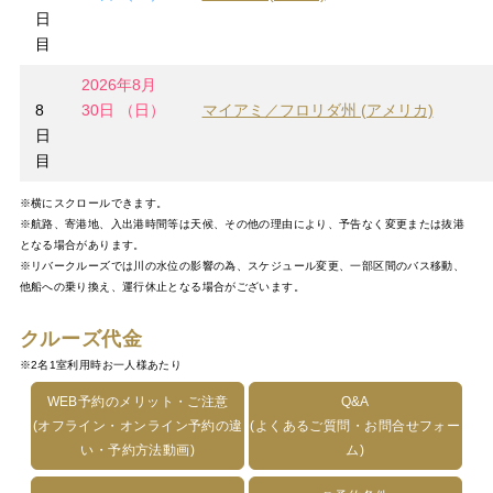
日
目
2026年8月
8
30日 （日）
マイアミ／フロリダ州 (アメリカ)
日
目
※横にスクロールできます。
※航路、寄港地、入出港時間等は天候、その他の理由により、予告なく変更または抜港
となる場合があります。
※リバークルーズでは川の水位の影響の為、スケジュール変更、一部区間のバス移動、
他船への乗り換え、運行休止となる場合がございます。
クルーズ代金
※2名1室利用時お一人様あたり
WEB予約のメリット・ご注意
Q&A
(オフライン・オンライン予約の違
(よくあるご質問・お問合せフォー
い・予約方法動画)
ム)