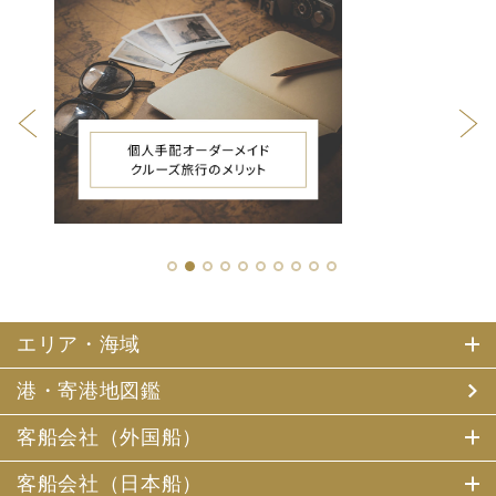
1
2
3
4
5
6
7
8
9
10
エリア・海域
港・寄港地図鑑
客船会社（外国船）
客船会社（日本船）