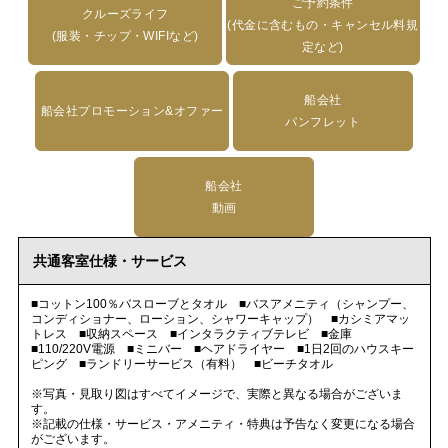
ご予約条件
クルーズライフ
(代金に含むもの・キャンセル料規
(服装・チップ・WIFIなど)
定など)
船会社
船会社プロモーション&オファー
パンフレット
船会社
動画
共通客室仕様・サービス
■コットン100％バスローブとタオル ■バスアメニティ（シャンプー、
コンディショナー、ローション、シャワーキャップ） ■カシミアマッ
トレス ■収納スペース ■インタラクティブテレビ ■金庫
■110/220V電源 ■ミニバー ■ヘアドライヤー ■1日2回のハウスキー
ピング ■ランドリーサービス（有料） ■ビーチタオル
※写真・見取り図はすべてイメージで、実際と異なる場合がございま
す。
※記載の仕様・サービス・アメニティ・特典は予告なく変更になる場合
がございます。