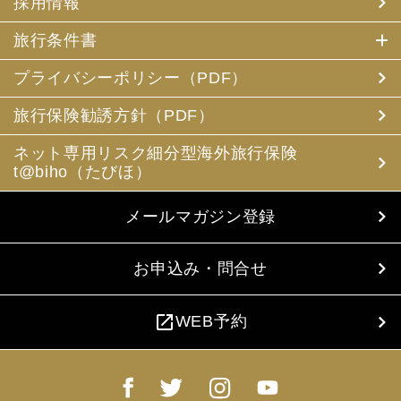
採用情報
旅行条件書
プライバシーポリシー（PDF）
旅行保険勧誘方針（PDF）
ネット専用リスク細分型海外旅行保険
t@biho（たびほ）
メールマガジン登録
お申込み・問合せ
open_in_new
WEB予約