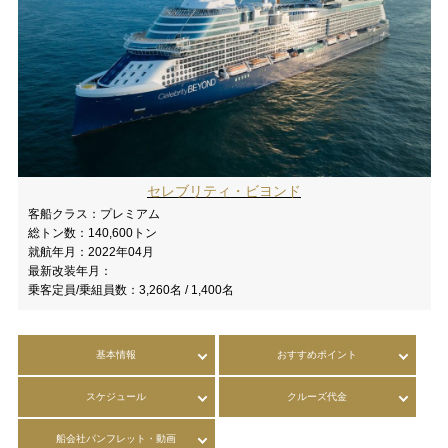
セレブリティ・ビヨンド
客船クラス：
プレミアム
総トン数：
140,600トン
就航年月：
2022年04月
最新改装年月：
乗客定員/乗組員数：
3,260名 / 1,400名
基本情報
おすすめポイント
スケジュール
クルーズ代金
船会社パンフレット・動画