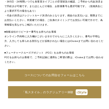
・365日・24時間いつでも各客室タイプごとの空室状況の確認、ご予約から代金決済ま
で手続きが可能です。またほとんどの場合、お部屋番号も選択可能です。（混雑具合に
より選択不可の場合もあり）
・代金の決済はクレジットカード決済のみとなります。残金のお支払いは、期限までに
お支払いください。外貨建ての場合、ご自身のタイミングでお支払い可能ですので、為
替相場を見ながらご検討いただけます。
■各船会社のリピーター番号をお持ちのお客様
オンライン予約時に入力欄がございますのでそちらにご入力ください。番号が不明な
方、入力しても得られる割引などが反映されない場合にはiCruiseまでお問い合わせくだ
さい。
■フューチャークルーズデポジット（FCC）をお持ちのお客様
FCCをお持ちのお客様で、ご予約記録に適用をご希望の際は、iCruiseまでお問い合わせ
ください。
コースについてのお問合せフォームはこちら
i
Style
「私スタイル」のラグジュアリー体験