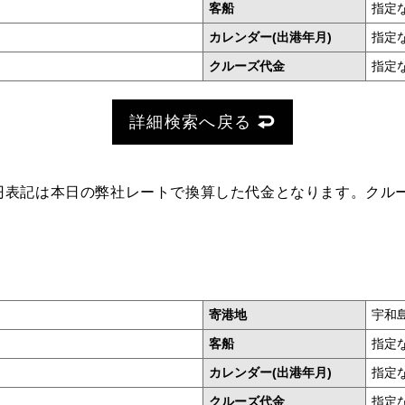
客船
指定
カレンダー(出港年月)
指定
クルーズ代金
指定
詳細検索へ戻る
円表記は本日の弊社レートで換算した代金となります。クル
寄港地
宇和
客船
指定
カレンダー(出港年月)
指定
クルーズ代金
指定