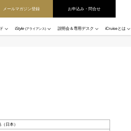
メールマガジン登録
お申込み・問合せ
ド
i
Style
説明会＆専用デスク
iCruiseとは
(アライアンス)
島（日本）