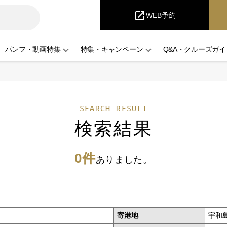
iCruise
open_in_new
WEB予約
パンフ・動画特集
特集・キャンペーン
Q&A・クルーズガイ
SEARCH RESULT
検索結果
0件
ありました。
寄港地
宇和