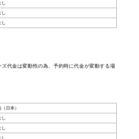
なし
なし
なし
ーズ代金は変動性の為、予約時に代金が変動する場
島（日本）
なし
なし
なし