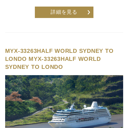
詳細を見る
MYX-33263HALF WORLD SYDNEY TO
LONDO
MYX-33263HALF WORLD
SYDNEY TO LONDO