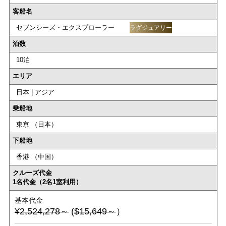
客船名
セブンシーズ・エクスプローラー
ラグジュアリー
泊数
10泊
エリア
日本 | アジア
乗船地
東京 （日本）
下船地
香港 （中国）
クルーズ代金
1名代金（2名1室利用）
基本代金
¥2,524,278～
(
$15,649～
）