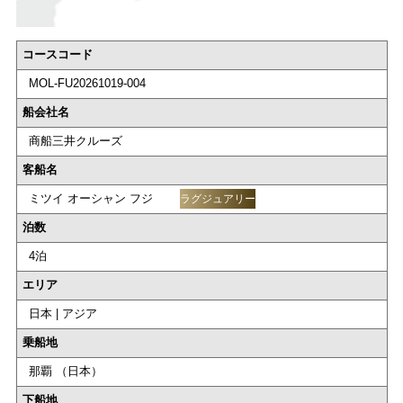
コースコード
MOL-FU20261019-004
船会社名
商船三井クルーズ
客船名
ミツイ オーシャン フジ
ラグジュアリー
泊数
4泊
エリア
日本 | アジア
乗船地
那覇 （日本）
下船地