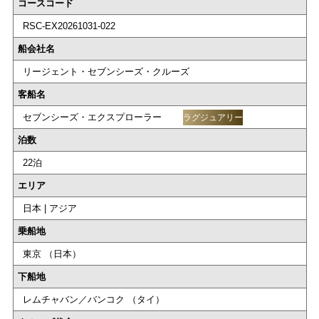
コースコード
RSC-EX20261031-022
船会社名
リージェント・セブンシーズ・クルーズ
客船名
セブンシーズ・エクスプローラー
ラグジュアリー
泊数
22泊
エリア
日本 | アジア
乗船地
東京 （日本）
下船地
レムチャバン／バンコク （タイ）