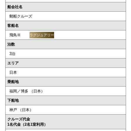
船会社名
郵船クルーズ
客船名
飛鳥Ⅲ
ラグジュアリー
泊数
3泊
エリア
日本
乗船地
福岡／博多 （日本）
下船地
神戸 （日本）
クルーズ代金
1名代金（2名1室利用）