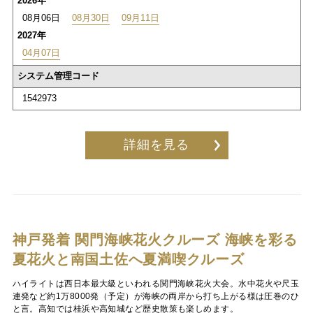
2026年
08月06日
08月30日
09月11日
2027年
04月07日
システム管理コード
1542973
詳細を見る
神戸発着 関門海峡花火クルーズ
海峡を彩る
夏花火と南国土佐へ夏満喫クルーズ
ハイライトは西日本最大級といわれる関門海峡花火大会。水中花火や尺玉
連発など約1万8000発（予定）が海峡の両岸から打ち上がる様は圧巻のひ
と言。高知では桂浜や高知城など歴史散策も楽しめます。