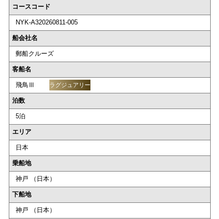
コースコード
NYK-A320260811-005
船会社名
郵船クルーズ
客船名
飛鳥Ⅲ
ラグジュアリー
泊数
5泊
エリア
日本
乗船地
神戸 （日本）
下船地
神戸 （日本）