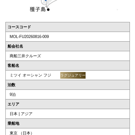
コースコード
MOL-FU20260816-009
船会社名
商船三井クルーズ
客船名
ミツイ オーシャン フジ
ラグジュアリー
泊数
9泊
エリア
日本 | アジア
乗船地
東京 （日本）