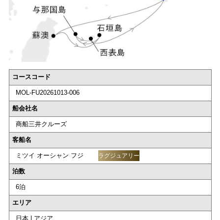
コースコード
MOL-FU20261013-006
船会社名
商船三井クルーズ
客船名
ミツイ オーシャン フジ
ラグジュアリー
泊数
6泊
エリア
日本 | アジア