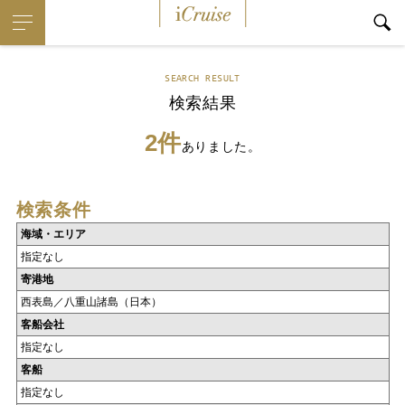
iCruise
SEARCH RESULT
検索結果
2件
ありました。
検索条件
海域・エリア
指定なし
寄港地
西表島／八重山諸島（日本）
客船会社
指定なし
客船
指定なし