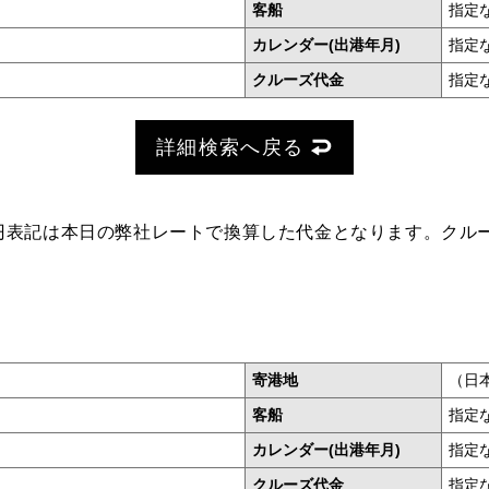
客船
指定
カレンダー(出港年月)
指定
クルーズ代金
指定
詳細検索へ戻る
円表記は本日の弊社レートで換算した代金となります。クル
寄港地
（日
客船
指定
カレンダー(出港年月)
指定
クルーズ代金
指定