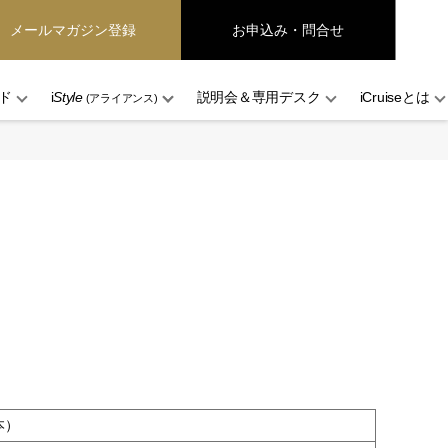
メールマガジン登録
お申込み・問合せ
ド
i
Style
説明会＆専用デスク
iCruiseとは
(アライアンス)
本）