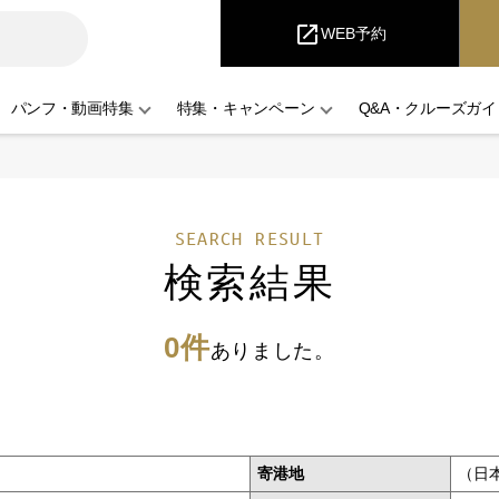
iCruise
open_in_new
WEB予約
パンフ・動画特集
特集・キャンペーン
Q&A・クルーズガイ
SEARCH RESULT
検索結果
0件
ありました。
寄港地
（日