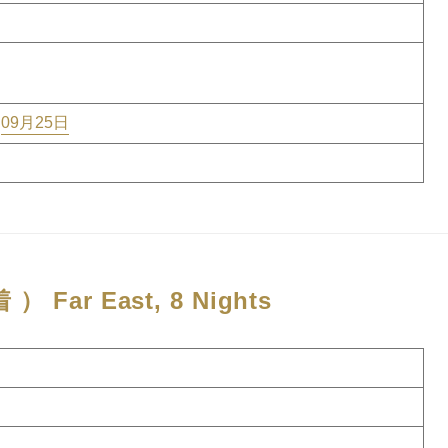
09月25日
着 ）
Far East, 8 Nights