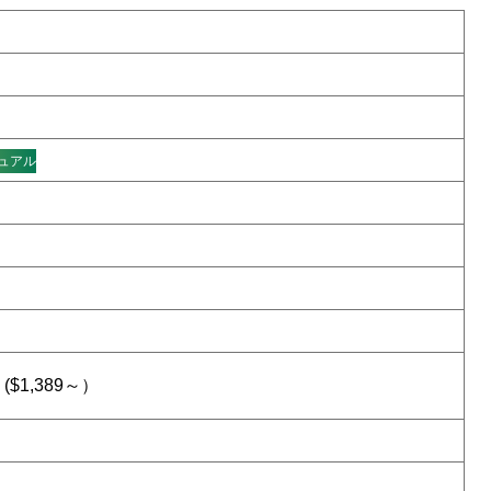
ュアル
($1,389～）