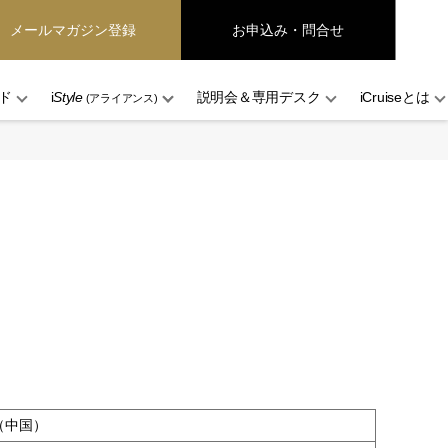
メールマガジン登録
お申込み・問合せ
ド
i
Style
説明会＆専用デスク
iCruiseとは
(アライアンス)
（中国）