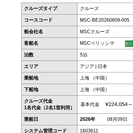
クルーズタイプ
クルーズ
コースコード
MSC-BE20260809-005
船会社名
MSCクルーズ
客船名
MSCベリッシマ
カジ
泊数
5泊
エリア
アジア | 日本
乗船地
上海 （中国）
下船地
上海 （中国）
クルーズ代金
¥224,054～
基本代金
1名代金（2名1室利用）
乗船日
2026年
08月09日
システム管理コード
1603611