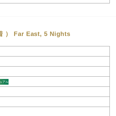
着 ）
Far East, 5 Nights
ュアル