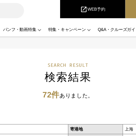
iCruise
open_in_new
WEB予約
パンフ・動画特集
特集・キャンペーン
Q&A・クルーズガイ
SEARCH RESULT
検索結果
72件
ありました。
寄港地
上海