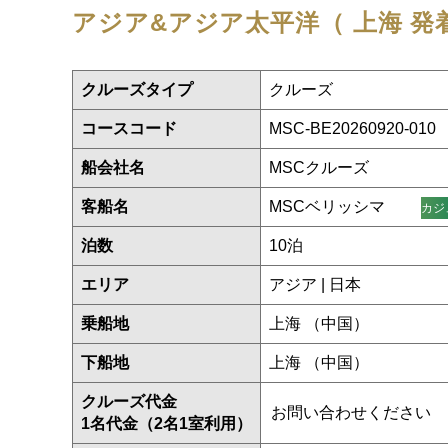
アジア&アジア太平洋（ 上海 発
クルーズタイプ
クルーズ
コースコード
MSC-BE20260920-010
船会社名
MSCクルーズ
客船名
MSCベリッシマ
カジ
泊数
10泊
エリア
アジア | 日本
乗船地
上海 （中国）
下船地
上海 （中国）
クルーズ代金
お問い合わせください
1名代金（2名1室利用）