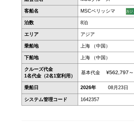
客船名
MSCベリッシマ
カジ
泊数
8泊
エリア
アジア
乗船地
上海 （中国）
下船地
上海 （中国）
クルーズ代金
¥562,797～
基本代金
1名代金（2名1室利用）
乗船日
2026年
08月23日
システム管理コード
1642357