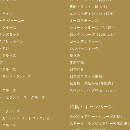
帆船・ヨット（帆あり）
・ライン
エクスペディション（探検）
ーラ ジャーニー
オーロラチャンス
・クルーズ
ショートクルーズ（7泊以下）
ズンズヨット
ロングクルーズ（30泊以上）
アメリカライン
ゴールデンウィーク
ーテン
シルバーウィーク
・クルーズ
夏休み
ズ
年末年始
アクルーズ
日本発着
ーギャン・クルーズ
日本語スタッフ乗船
新造船（就航から1年以内）
・クルーズ
スペシャル・プロモーション
ト・セブンシーズ・クルーズ
特集・キャンペーン
ー・クルーズ
ラグジュアリー・クルーズの魅力
・カールトン ヨットコレクション
スモール・ラグジュアリー客船の魅
・クルーズ