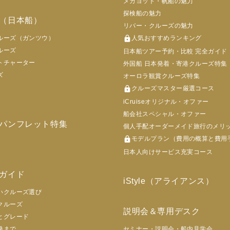
メガヨット・帆船の魅力
探検船の魅力
（日本船）
リバー・クルーズの魅力
ルーズ（ガンツウ）
lock
人気おすすめランキング
ルーズ
日本船ツアー予約・比較 完全ガイド
トチャーター
外国船 日本発着・寄港クルーズ特集
ズ
オーロラ観賞クルーズ特集
lock
クルーズマスター厳選コース
iCruiseオリジナル・オファー
船会社スペシャル・オファー
パンフレット特集
個人手配オーダーメイド旅行のメリ
lock
モデルプラン（費用の概算と費用
日本人向けサービス充実コース
ガイド
iStyle（アライアンス）
いクルーズ選び
クルーズ
説明会＆専用デスク
とグレード
発まで
セミナー・説明会・船内見学会