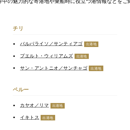
界中の魅力的な寄港地や乗船時に役立つ港情報などをご
チリ
バルパライソ／サンティアゴ
出港地
プエルト・ウィリアムズ
出港地
サン・アントニオ／サンチャゴ
出港地
ペルー
カヤオ／リマ
出港地
イキトス
出港地