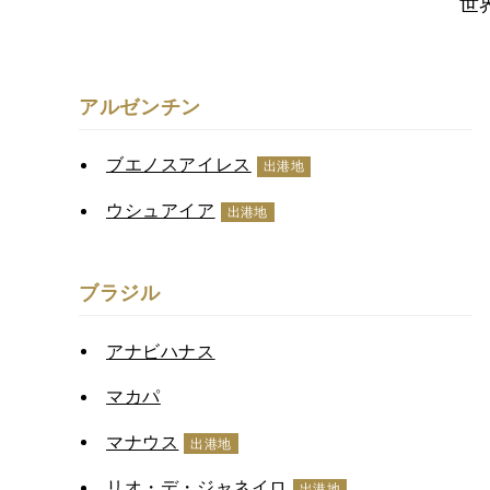
世
アルゼンチン
ブエノスアイレス
出港地
ウシュアイア
出港地
ブラジル
アナビハナス
マカパ
マナウス
出港地
リオ・デ・ジャネイロ
出港地