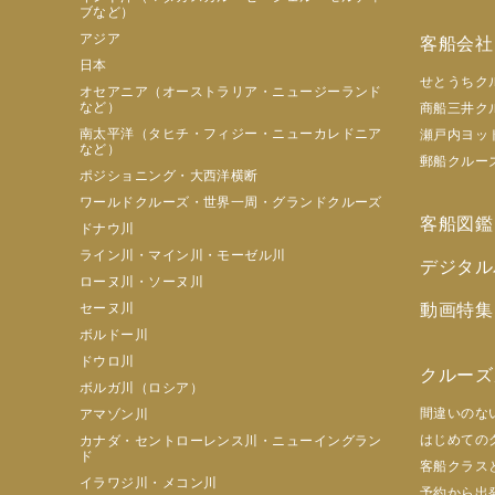
ブなど）
アジア
客船会社
日本
せとうちク
オセアニア（オーストラリア・ニュージーランド
など）
商船三井ク
南太平洋（タヒチ・フィジー・ニューカレドニア
瀬戸内ヨッ
など）
郵船クルー
ポジショニング・大西洋横断
ワールドクルーズ・世界一周・グランドクルーズ
客船図鑑
ドナウ川
ライン川・マイン川・モーゼル川
デジタル
ローヌ川・ソーヌ川
セーヌ川
動画特集
ボルドー川
ドウロ川
クルーズ
ボルガ川（ロシア）
間違いのな
アマゾン川
はじめての
カナダ・セントローレンス川・ニューイングラン
ド
客船クラス
イラワジ川・メコン川
予約から出