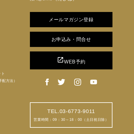
メールマガジン登録
お申込み・問合せ
open_in_new
WEB予約
ット
手配方法）
TEL.03-6773-9011
営業時間：09：30～18：00（土日祝日除）