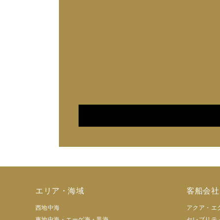
エリア・海域
客船会社
西地中海
アクア・エ
東地中海・エーゲ海・黒海
セレブリテ