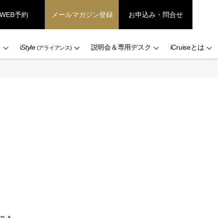
WEB予約
メールマガジン登録
お申込み・問合せ
ド
i
Style
説明会＆専用デスク
iCruiseとは
(アライアンス)