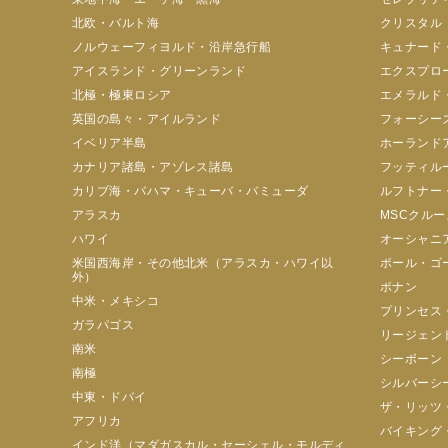
北欧・バルト海
クリスタル
ノルウェーフィヨルド・沿岸急行船
キュナード
アイスランド・グリーンランド
エクスプロ
北極・極東ロシア
エメラルド
英国の島々・アイルランド
フォーシー
イベリア半島
ホーランド
カナリア諸島・アゾレス諸島
フッティル
カリブ海・バハマ・キューバ・バミューダ
ルフトナー
アラスカ
MSCクルー
ハワイ
オーシャニ
米国西海岸・その他北米（アラスカ・ハワイ以
ポール・ゴ
外）
ポナン
中米・メキシコ
プリンセス
ガラパゴス
リージェン
南米
シーボーン
南極
シルバーシ
中東・ドバイ
ザ・リッツ
アフリカ
バイキング
インド洋（マダガスカル・セーシェル・モルディ