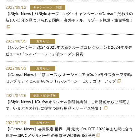
2022/08/12
キャンペーン・特集
【iStyle-News】\ iStyleオープニング・キャンペーン /
i
Cruise
こだわりの
新しい自分を見つけられる国内・海外ホテル、リゾート施設・旅館特集！
2022/08/05
お知らせ
【シルバーシー】2024-2025年の新クルーズコレクション＆2024年夏デ
ビューの「シルバー・レイ」初シーズン発表
2022/08/03
お知らせ
【
i
Cruise
-News】半額コースも オーシャニア
i
Cruise
専任スタッフ乗船/
セレブリティ 2人目 60％OFF/シルバーシー 1カテゴリーアップ
2022/07/29
更新・変更情報
【iStyle-News】
i
Cruise
オリジナル割引特典付！ご出発前からご帰宅ま
で、いまどきの旅行に役立つ旅行用品・サービス特集！
2022/07/28
お知らせ
【
i
Cruise
-News】会員限定 世界一周 最大10％OFF 2023年まだ間に合う
世界一周WC／シルバー初の東京発WC発表 8/2発売