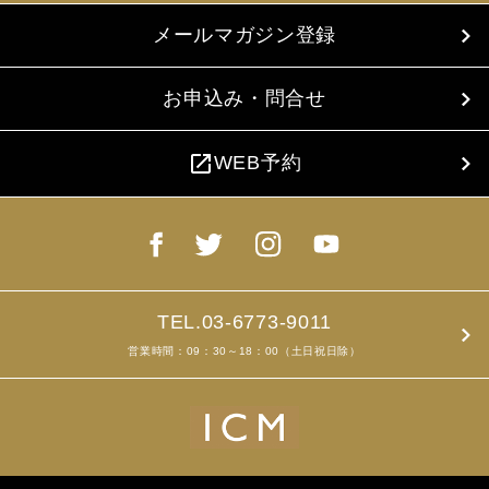
メールマガジン登録
お申込み・問合せ
open_in_new
WEB予約
TEL.03-6773-9011
営業時間：09：30～18：00（土日祝日除）