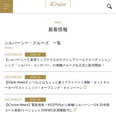
i
Cruise
NEWS
新着情報
シルバーシー・クルーズ
一覧
2022/08/29
お知らせ
【シルバーシー】業界トップクラスのラグジュアリーエクスペディション
シップ「シルバー・エンデバー」の南極クルーズを正式に販売開始 ！
2022/08/26
お知らせ
【iStyle-News】いつもとはちょっと違うプライベート体験・ヨットチャ
ーター/ラストミニッツ！オープニング・キャンペーン
2022/08/17
お知らせ
【
i
Cruise
-News】緊急発表！80万円代から南極/シルバーシー24-25年新
コース発表/リージェント23年WC区間乗船可に