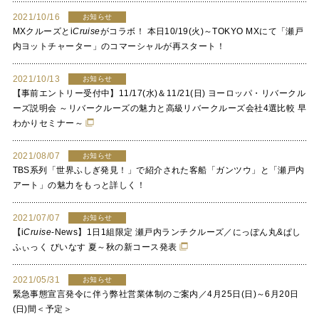
2021/10/16
お知らせ
MXクルーズと
i
Cruise
がコラボ！ 本日10/19(火)～TOKYO MXにて「瀬戸
内ヨットチャーター」のコマーシャルが再スタート！
2021/10/13
お知らせ
【事前エントリー受付中】11/17(水)＆11/21(日) ヨーロッパ・リバークル
ーズ説明会 ～リバークルーズの魅力と高級リバークルーズ会社4選比較 早
わかりセミナー～
2021/08/07
お知らせ
TBS系列「世界ふしぎ発見！」で紹介された客船「ガンツウ」と「瀬戸内
アート」の魅力をもっと詳しく！
2021/07/07
お知らせ
【
i
Cruise
-News】1日1組限定 瀬戸内ランチクルーズ／にっぽん丸&ぱし
ふぃっく びいなす 夏～秋の新コース発表
2021/05/31
お知らせ
緊急事態宣言発令に伴う弊社営業体制のご案内／4月25日(日)～6月20日
(日)間＜予定＞