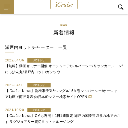
i
Cruise
NEWS
新着情報
瀬戸内ヨットチャーター
一覧
2022/04/06
お知らせ
【無料】動画セミナー開催 オーシャニア/シルバーシー/リッツカールトン/
にっぽん丸/瀬戸内ヨット/ガンツウ
2022/04/01
お知らせ
【
i
Cruise
-News】割増率優遇&シングル15％引シルバーシー/オーシャニ
ア動画で商品発表会/日本船ツアー検索サイトOPEN
2021/10/20
お知らせ
【
i
Cruise
-News】CMも再開！1日1組限定 瀬戸内国際芸術祭の地で過ご
す ラグジュアリー貸切ヨットクルージング